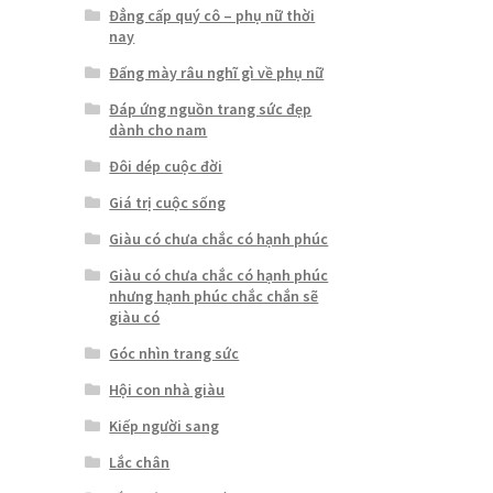
Đẳng cấp quý cô – phụ nữ thời
nay
Đấng mày râu nghĩ gì về phụ nữ
Đáp ứng nguồn trang sức đẹp
dành cho nam
Đôi dép cuộc đời
Giá trị cuộc sống
Giàu có chưa chắc có hạnh phúc
Giàu có chưa chắc có hạnh phúc
nhưng hạnh phúc chắc chắn sẽ
giàu có
Góc nhìn trang sức
Hội con nhà giàu
Kiếp người sang
Lắc chân