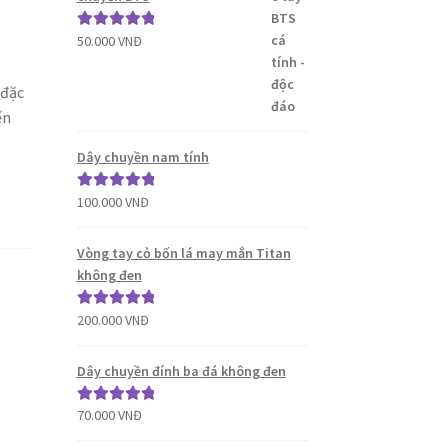
50.000
VNĐ
Được xếp
hạng
5.00
5
sao
 đặc
ến
Dây chuyền nam tính
100.000
VNĐ
Được xếp
hạng
5.00
5
sao
Vòng tay cỏ bốn lá may mắn Titan
không đen
200.000
VNĐ
Được xếp
hạng
5.00
5
sao
Dây chuyền đính ba đá không đen
70.000
VNĐ
Được xếp
hạng
5.00
5