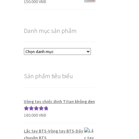
150.000
VNĐ
Danh mục sản phẩm
Sản phẩm tiêu biểu
Vòng tay chiếc đinh Titan không đen
180.000
VNĐ
Được xếp
hạng
5.00
5
sao
Lắc tay BTS-Vòng tay BTS-Dây
chuyền BTS