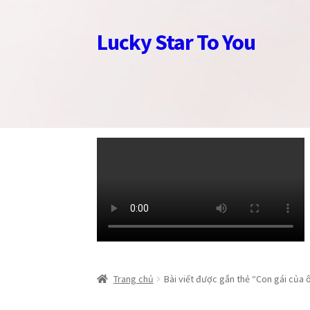
Lucky Star To You
Đi
Chuyển
đến
đến
Điều
nội
hướng
dung
Trang chủ
Trang chủ
Câu chuyện trang sức
Câu chuyện trang sức
Cửa hàng
Cửa hàng
Giỏ
Giỏ
Trang chủ
Bài viết được gắn thẻ “Con gái của 