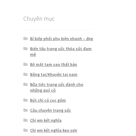
sao
Chuyên mục
Bí kiếp phối phụ kiện nhanh – đẹp
Biến tấu trang sức thỏa sức đam
mê
Bộ mặt tam sao thất bản
Bông tai/Khuyên tai nam
Bữa tiệc trang sức dành cho
những quý cô
Bút chì có cục gôm
Câu chuyện trang sức
Chị em kết nghĩa
Chị em kết nghĩa keo sơn