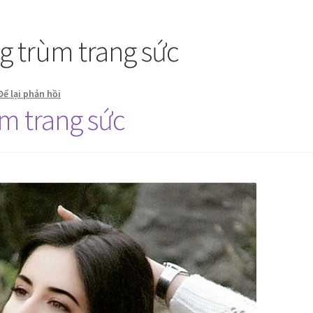
g trùm trang sức
Để lại phản hồi
ùm trang sức