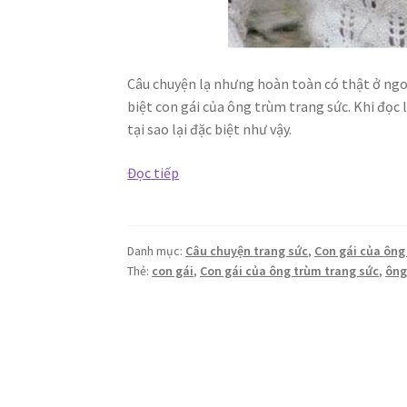
Câu chuyện lạ nhưng hoàn toàn có thật ở ngoà
biệt con gái của ông trùm trang sức. Khi đọc l
tại sao lại đặc biệt như vậy.
Con
Đọc tiếp
gái
của
ông
Danh mục:
Câu chuyện trang sức
,
Con gái của ông
trùm
Thẻ:
con gái
,
Con gái của ông trùm trang sức
,
ông
trang
sức