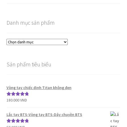
Danh mục sản phẩm
Sản phẩm tiêu biểu
Vòng tay chiếc đinh Titan không đen
180.000
VNĐ
Được xếp
hạng
5.00
5
sao
Lắc tay BTS-Vòng tay BTS-Dây chuyền BTS
Được xếp