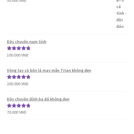
50.000
VNĐ
hạng
5.00
5
sao
Dây chuyền nam tính
100.000
VNĐ
Được xếp
hạng
5.00
5
sao
Vòng tay cỏ bốn lá may mắn Titan không đen
200.000
VNĐ
Được xếp
hạng
5.00
5
sao
Dây chuyền đính ba đá không đen
70.000
VNĐ
Được xếp
hạng
5.00
5
sao