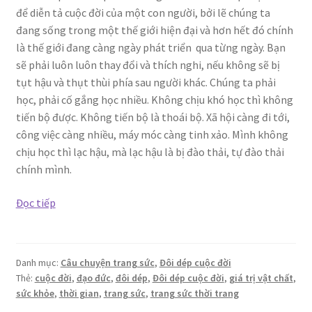
để diễn tả cuộc đời của một con người, bởi lẽ chúng ta
đang sống trong một thế giới hiện đại và hơn hết đó chính
là thế giới đang càng ngày phát triển qua từng ngày. Bạn
sẽ phải luôn luôn thay đổi và thích nghi, nếu không sẽ bị
tụt hậu và thụt thùi phía sau người khác. Chúng ta phải
học, phải cố gắng học nhiều. Không chịu khó học thì không
tiến bộ được. Không tiến bộ là thoái bộ. Xã hội càng đi tới,
công việc càng nhiều, máy móc càng tinh xảo. Mình không
chịu học thì lạc hậu, mà lạc hậu là bị đào thải, tự đào thải
chính mình.
Đôi
Đọc tiếp
dép
cuộc
đời
Danh mục:
Câu chuyện trang sức
,
Đôi dép cuộc đời
Thẻ:
cuộc đời
,
đạo đức
,
đôi dép
,
Đôi dép cuộc đời
,
giá trị vật chất
,
sức khỏe
,
thời gian
,
trang sức
,
trang sức thời trang