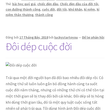
đời
Thẻ:
bài học quý giá
,
chiếc đèn dầu
,
Chiếc đèn dầu của đời tôi
,
tôi
con đường thành công
,
cuộc đời
,
đời tôi
,
khó khăn
,
kỉ niệm
,
kỉ
niệm thân thương
,
thành công
Đăng bởi
17 Tháng Bảy, 2018
bởi
luckystartoyou
—
Để lại phản hồi
Đôi dép cuộc đời
Trải qua một đời người bạn đã đổi bao nhiêu đôi dép rồi. Có
những thứ sẽ luôn luôn gắn bó đồng hành cùng ta suốt
cuộc đời năm tháng, nhưng có những thứ chỉ có thể tồn tại
một thời gian sẽ bị thay đổi bởi cái khác. Đôi dép sẽ bị hỏng
khi dùng thời gian lâu, đó là một quy luật cuộc sống tất
nhiên sẽ phải trải qua. Tôi dùng hình ảnh Đôi dép cuộc đời