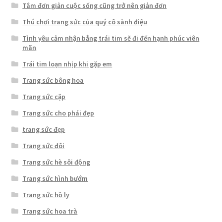
Tâm đơn giản cuộc sống cũng trở nên giản đơn
Thú chơi trang sức của quý cô sành điệu
Tình yêu cảm nhận bằng trái tim sẽ đi đến hạnh phúc viên
mãn
Trái tim loạn nhịp khi gặp em
Trang sức bông hoa
Trang sức cặp
Trang sức cho phái đẹp
trang sức đẹp
Trang sức đôi
Trang sức hè sôi động
Trang sức hình bướm
Trang sức hồ ly
Trang sức hoa trà