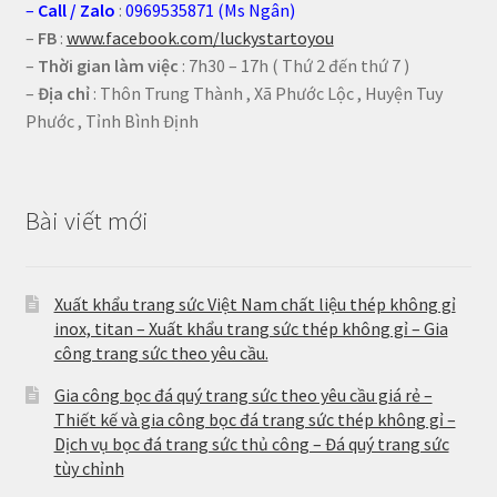
–
Call
/
Zalo
:
0969535871 (Ms Ngân)
–
FB
:
www.facebook.com/luckystartoyou
–
Thời gian làm việc
: 7h30 – 17h ( Thứ 2 đến thứ 7 )
–
Địa chỉ
: Thôn Trung Thành , Xã Phước Lộc , Huyện Tuy
Phước , Tỉnh Bình Định
Bài viết mới
Xuất khẩu trang sức Việt Nam chất liệu thép không gỉ
inox, titan – Xuất khẩu trang sức thép không gỉ – Gia
công trang sức theo yêu cầu.
Gia công bọc đá quý trang sức theo yêu cầu giá rẻ –
Thiết kế và gia công bọc đá trang sức thép không gỉ –
Dịch vụ bọc đá trang sức thủ công – Đá quý trang sức
tùy chỉnh