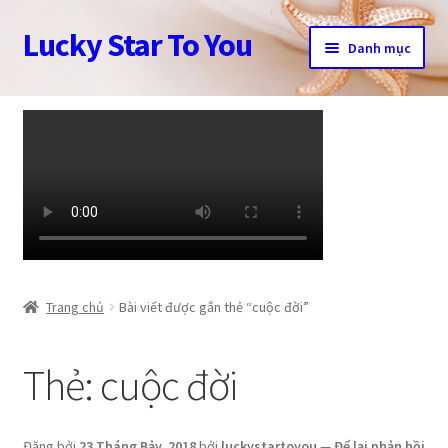
Lucky Star To You
Đi
Chuyển
Danh mục
đến
đến
Điều
nội
Trang chủ
hướng
dung
Câu chuyện trang sức
Cửa hàng
Giỏ hàng
Tài khoản
Trang chủ
Bài viết được gắn thẻ “cuộc đời”
Thanh toán
Thẻ:
cuộc đời
Đăng bởi
23 Tháng Bảy, 2018
bởi
luckystartoyou
—
Để lại phản hồi