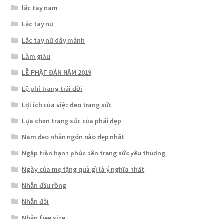
lắc tay nam
Lắc tay nữ
Lắc tay nữ dây mảnh
Làm giàu
LỄ PHẬT ĐẢN NĂM 2019
Lệ phí trang trải đời
Lợi ích của việc đeo trang sức
Lựa chọn trang sức của phái đẹp
Nam đeo nhẫn ngón nào đẹp nhất
Ngập tràn hạnh phúc bên trang sức yêu thương
Ngày của mẹ tặng quà gì là ý nghĩa nhất
Nhẫn đầu rồng
Nhẫn đôi
Nhẫn free size