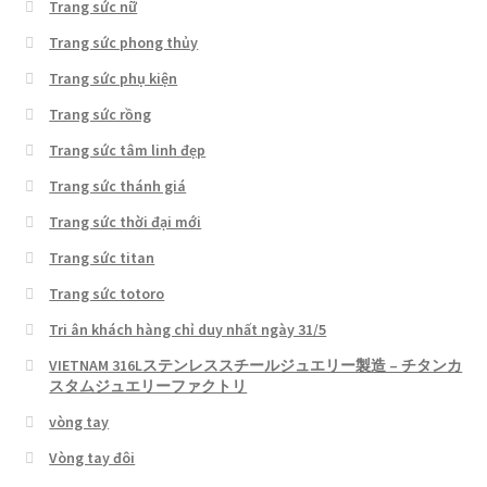
Trang sức nữ
Trang sức phong thủy
Trang sức phụ kiện
Trang sức rồng
Trang sức tâm linh đẹp
Trang sức thánh giá
Trang sức thời đại mới
Trang sức titan
Trang sức totoro
Tri ân khách hàng chỉ duy nhất ngày 31/5
VIETNAM 316Lステンレススチールジュエリー製造 – チタンカ
スタムジュエリーファクトリ
vòng tay
Vòng tay đôi