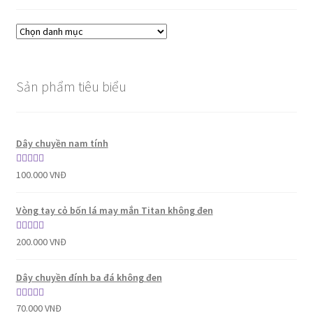
Sản phẩm tiêu biểu
Dây chuyền nam tính
Được xếp
100.000
VNĐ
hạng
5.00
5
sao
Vòng tay cỏ bốn lá may mắn Titan không đen
Được xếp
200.000
VNĐ
hạng
5.00
5
sao
Dây chuyền đính ba đá không đen
Được xếp
70.000
VNĐ