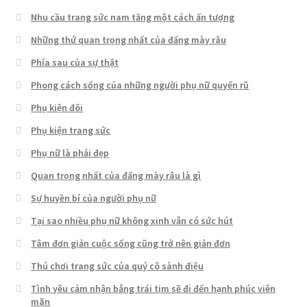
Nhu cầu trang sức nam tăng một cách ấn tượng
Những thứ quan trọng nhất của đấng mày râu
Phía sau của sự thật
Phong cách sống của những người phụ nữ quyến rũ
Phụ kiện đôi
Phụ kiện trang sức
Phụ nữ là phải đẹp
Quan trọng nhất của đấng mày râu là gì
Sự huyền bí của người phụ nữ
Tại sao nhiều phụ nữ không xinh vẫn có sức hút
Tâm đơn giản cuộc sống cũng trở nên giản đơn
Thú chơi trang sức của quý cô sành điệu
Tình yêu cảm nhận bằng trái tim sẽ đi đến hạnh phúc viên
mãn