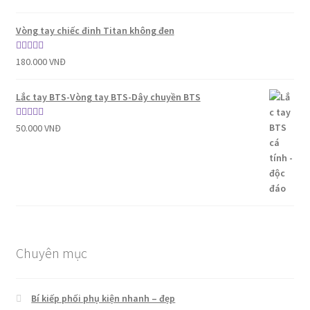
hạng
5.00
5
sao
Vòng tay chiếc đinh Titan không đen
Được xếp
180.000
VNĐ
hạng
5.00
5
sao
Lắc tay BTS-Vòng tay BTS-Dây chuyền BTS
Được xếp
50.000
VNĐ
hạng
5.00
5
sao
Chuyên mục
Bí kiếp phối phụ kiện nhanh – đẹp