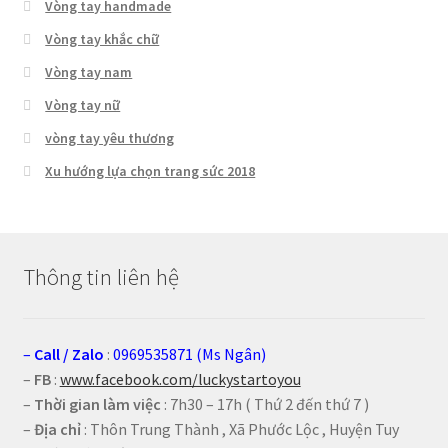
Vòng tay handmade
Vòng tay khắc chữ
Vòng tay nam
Vòng tay nữ
vòng tay yêu thương
Xu hướng lựa chọn trang sức 2018
Thông tin liên hệ
–
Call
/
Zalo
:
0969535871 (Ms Ngân)
–
FB
:
www.facebook.com/luckystartoyou
–
Thời gian làm việc
: 7h30 – 17h ( Thứ 2 đến thứ 7 )
–
Địa chỉ
: Thôn Trung Thành , Xã Phước Lộc , Huyện Tuy