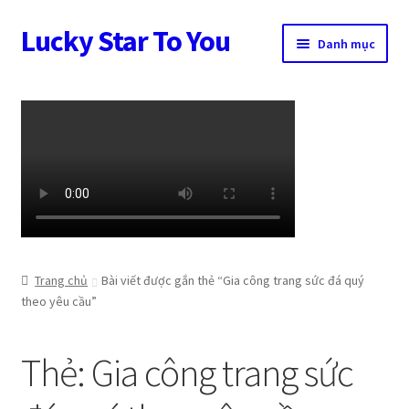
Lucky Star To You
Đi
Chuyển
Danh mục
đến
đến
Điều
nội
Trang chủ
hướng
dung
Câu chuyện trang sức
Cửa hàng
Giỏ hàng
Tài khoản
Trang chủ
Bài viết được gắn thẻ “Gia công trang sức đá quý
theo yêu cầu”
Thanh toán
Thẻ:
Gia công trang sức