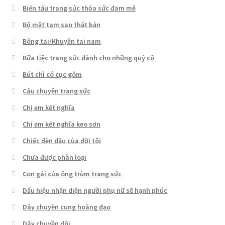
Biến tấu trang sức thỏa sức đam mê
Bộ mặt tam sao thất bản
Bông tai/Khuyên tai nam
Bữa tiệc trang sức dành cho những quý cô
Bút chì có cục gôm
Câu chuyện trang sức
Chị em kết nghĩa
Chị em kết nghĩa keo sơn
Chiếc đèn dầu của đời tôi
Chưa được phân loại
Con gái của ông trùm trang sức
Dấu hiệu nhận diện người phụ nữ sẽ hạnh phúc
Dây chuyền cung hoàng đạo
Dây chuyền đôi