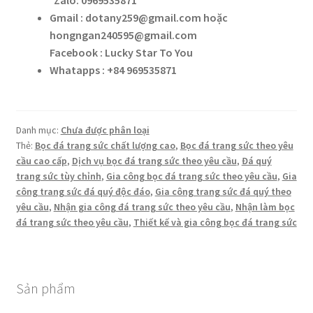
Gmail : dotany259@gmail.com hoặc
hongngan240595@gmail.com
Facebook : Lucky Star To You
Whatapps : +84 969535871
Danh mục:
Chưa được phân loại
Thẻ:
Bọc đá trang sức chất lượng cao
,
Bọc đá trang sức theo yêu
cầu cao cấp
,
Dịch vụ bọc đá trang sức theo yêu cầu
,
Đá quý
trang sức tùy chỉnh
,
Gia công bọc đá trang sức theo yêu cầu
,
Gia
công trang sức đá quý độc đáo
,
Gia công trang sức đá quý theo
yêu cầu
,
Nhận gia công đá trang sức theo yêu cầu
,
Nhận làm bọc
đá trang sức theo yêu cầu
,
Thiết kế và gia công bọc đá trang sức
Sản phẩm