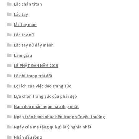
Lắc chân titan
Lắc tay
lắc tay nam
Lắc tay nữ
Lắc tay nữ dây mảnh
Làm giàu
LỄ PHẬT ĐẢN NĂM 2019
Lệ phí trang trải đời
Lợi ích của việc đeo trang sức
Lựa chọn trang sức của phái đẹp
Nam đeo nhẫn ngón nào đẹp nhất
Ngập tràn hạnh phúc bên trang sức yêu thương
Ngày của mẹ tặng quà gì là ý nghĩa nhất
Nhẫn đầu rồng