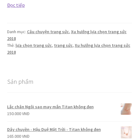
Xu
Đọc tiếp
hướng
lựa
chọn
Danh mục:
Câu chuyện trang sức
,
Xu hướng lựa chọn trang sức
trang
2018
sức
Thẻ:
lựa chọn trang sức
,
trang sức
,
Xu hướng lựa chọn trang sức
2018
2018
của
giới
trẻ
Sản phẩm
Lắc chân Ngôi sao may mắn Titan không đen
150.000
VNĐ
Dây chuyền - Hậu Duệ Mặt Trời - Titan không đen
165.000
VNĐ