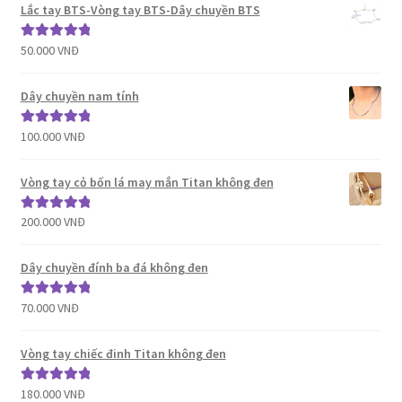
Lắc tay BTS-Vòng tay BTS-Dây chuyền BTS
50.000
VNĐ
Được xếp
hạng
5.00
5
sao
Dây chuyền nam tính
100.000
VNĐ
Được xếp
hạng
5.00
5
sao
Vòng tay cỏ bốn lá may mắn Titan không đen
200.000
VNĐ
Được xếp
hạng
5.00
5
sao
Dây chuyền đính ba đá không đen
70.000
VNĐ
Được xếp
hạng
5.00
5
sao
Vòng tay chiếc đinh Titan không đen
180.000
VNĐ
Được xếp