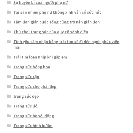
Sự huyền bí của người phụ nữ
Tại sao nhiều phụ nữ không xinh vẫn có sức hút
Tâm đơn giản cuộc sống cũng trở nên giản đơn
Thú chơi trang sức của quý cô sành điệu
Tình yêu cảm nhận bằng trái tim sẽ đi đến hạnh phúc viên
mãn
Trái tim loạn nhịp khi gặp em
Trang sức bông hoa
Trang sức cặp
Trang sức cho phái đẹp
trang sức đẹp
Trang sức đôi
Trang sức hè sôi động
Trang sức hình bướm