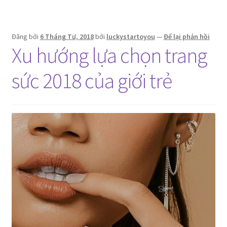
phái
đẹp
Đăng bởi
6 Tháng Tư, 2018
bởi
luckystartoyou
—
Để lại phản hồi
Xu hướng lựa chọn trang
sức 2018 của giới trẻ