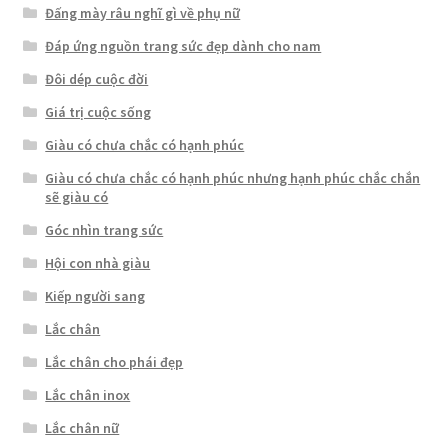
Đấng mày râu nghĩ gì về phụ nữ
Đáp ứng nguồn trang sức đẹp dành cho nam
Đôi dép cuộc đời
Giá trị cuộc sống
Giàu có chưa chắc có hạnh phúc
Giàu có chưa chắc có hạnh phúc nhưng hạnh phúc chắc chắn
sẽ giàu có
Góc nhìn trang sức
Hội con nhà giàu
Kiếp người sang
Lắc chân
Lắc chân cho phái đẹp
Lắc chân inox
Lắc chân nữ