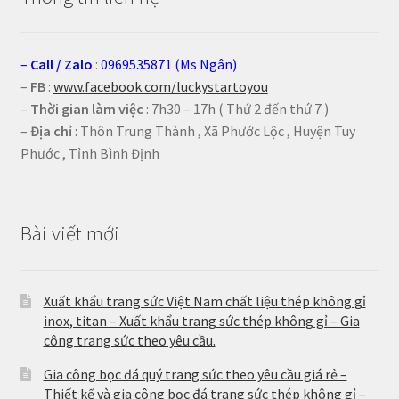
–
Call
/
Zalo
:
0969535871 (Ms Ngân)
–
FB
:
www.facebook.com/luckystartoyou
–
Thời gian làm việc
: 7h30 – 17h ( Thứ 2 đến thứ 7 )
–
Địa chỉ
: Thôn Trung Thành , Xã Phước Lộc , Huyện Tuy
Phước , Tỉnh Bình Định
Bài viết mới
Xuất khẩu trang sức Việt Nam chất liệu thép không gỉ
inox, titan – Xuất khẩu trang sức thép không gỉ – Gia
công trang sức theo yêu cầu.
Gia công bọc đá quý trang sức theo yêu cầu giá rẻ –
Thiết kế và gia công bọc đá trang sức thép không gỉ –