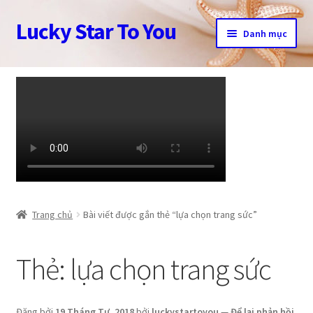
Lucky Star To You
Đi
Chuyển
Danh mục
đến
đến
Điều
nội
Trang chủ
hướng
dung
Câu chuyện trang sức
Cửa hàng
Giỏ hàng
Tài khoản
Trang chủ
Bài viết được gắn thẻ “lựa chọn trang sức”
Thanh toán
Thẻ:
lựa chọn trang sức
Đăng bởi
19 Tháng Tư, 2018
bởi
luckystartoyou
—
Để lại phản hồi