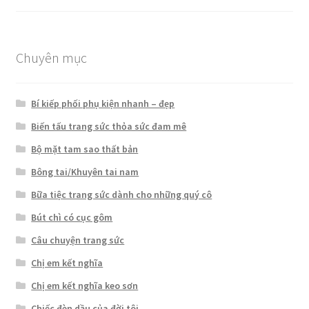
hạng
5.00
5
sao
Chuyên mục
Bí kiếp phối phụ kiện nhanh – đẹp
Biến tấu trang sức thỏa sức đam mê
Bộ mặt tam sao thất bản
Bông tai/Khuyên tai nam
Bữa tiệc trang sức dành cho những quý cô
Bút chì có cục gôm
Câu chuyện trang sức
Chị em kết nghĩa
Chị em kết nghĩa keo sơn
Chiếc đèn dầu của đời tôi