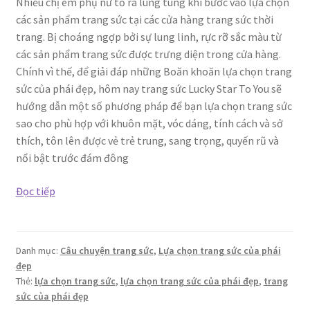
Nhiều chị em phụ nữ tỏ ra lúng túng khi bước vào lựa chọn
các sản phẩm trang sức tại các cửa hàng trang sức thời
trang. Bị choáng ngợp bởi sự lung linh, rực rỡ sắc màu từ
các sản phẩm trang sức được trưng diện trong cửa hàng.
Chính vì thế, để giải đáp những Boăn khoăn lựa chọn trang
sức của phái đẹp, hôm nay trang sức Lucky Star To You sẽ
hướng dẫn một số phương pháp để bạn lựa chọn trang sức
sao cho phù hợp với khuôn mặt, vóc dáng, tính cách và sở
thích, tôn lên được vẻ trẻ trung, sang trọng, quyến rũ và
nổi bật trước đám đông
Boăn
Đọc tiếp
khoăn
lựa
chọn
Danh mục:
Câu chuyện trang sức
,
Lựa chọn trang sức của phái
trang
đẹp
sức
Thẻ:
lựa chọn trang sức
,
lựa chọn trang sức của phái đẹp
,
trang
của
sức của phái đẹp