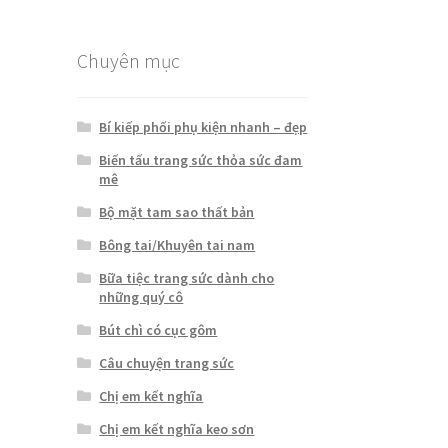
Chuyên mục
Bí kiếp phối phụ kiện nhanh – đẹp
Biến tấu trang sức thỏa sức đam
mê
Bộ mặt tam sao thất bản
Bông tai/Khuyên tai nam
Bữa tiệc trang sức dành cho
những quý cô
Bút chì có cục gôm
Câu chuyện trang sức
Chị em kết nghĩa
Chị em kết nghĩa keo sơn