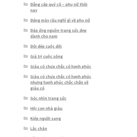
Đẳng cấp quý cô – phụ nữ thời
nay
Đấng mày râu nghĩ gì về phụ nữ
Đáp ứng nguồn trang sức đẹp
dành cho nam
Đôi dép cuộc đời
Giá trị cuộc sống
Giàu có chưa chắc có hạnh phúc
Giàu có chưa chắc có hạnh phúc
nhưng hạnh phúc chắc chắn sẽ
giàu có
Góc nhìn trang sức
Hội con nhà giàu
Kiếp người sang
Lắc chân