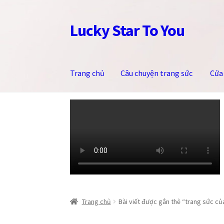
Lucky Star To You
Đi
Chuyển
đến
đến
Điều
nội
hướng
dung
Trang chủ
Câu chuyện trang sức
Cửa
Trang chủ
Câu chuyện trang sức
Cửa hàng
Giỏ
Trang chủ
Bài viết được gắn thẻ “trang sức củ