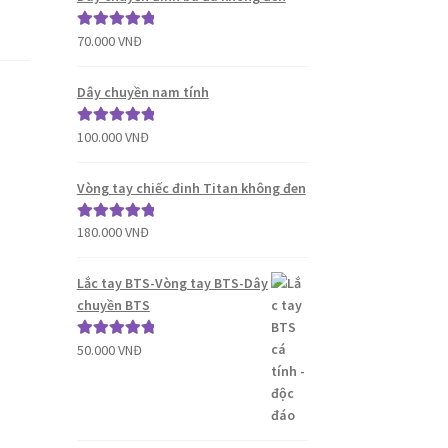
70.000
VNĐ
Được xếp
hạng
5.00
5
sao
Dây chuyền nam tính
100.000
VNĐ
Được xếp
hạng
5.00
5
sao
Vòng tay chiếc đinh Titan không đen
180.000
VNĐ
Được xếp
hạng
5.00
5
sao
Lắc tay BTS-Vòng tay BTS-Dây
chuyền BTS
50.000
VNĐ
Được xếp
hạng
5.00
5
sao