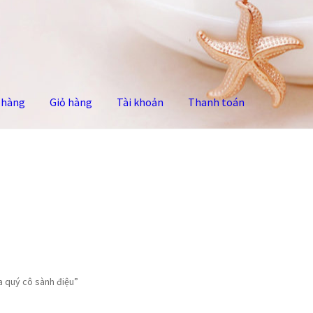
 hàng
Giỏ hàng
Tài khoản
Thanh toán
 hàng
Tài khoản
Thanh toán
a quý cô sành điệu”