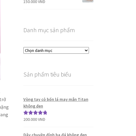
150.000
VNĐ
Danh mục sản phẩm
Sản phẩm tiêu biểu
n
trở
Vòng tay cỏ bốn lá may mắn Titan
không đen
chặng
trang
200.000
VNĐ
Được xếp
hạng
5.00
5
sao
Dây chuyền đính ba đá không đen