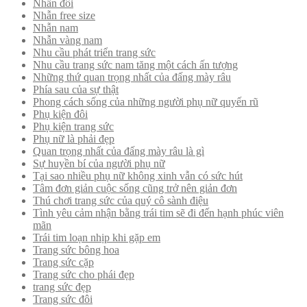
Nhẫn đôi
Nhẫn free size
Nhẫn nam
Nhẫn vàng nam
Nhu cầu phát triển trang sức
Nhu cầu trang sức nam tăng một cách ấn tượng
Những thứ quan trọng nhất của đấng mày râu
Phía sau của sự thật
Phong cách sống của những người phụ nữ quyến rũ
Phụ kiện đôi
Phụ kiện trang sức
Phụ nữ là phải đẹp
Quan trọng nhất của đấng mày râu là gì
Sự huyền bí của người phụ nữ
Tại sao nhiều phụ nữ không xinh vẫn có sức hút
Tâm đơn giản cuộc sống cũng trở nên giản đơn
Thú chơi trang sức của quý cô sành điệu
Tình yêu cảm nhận bằng trái tim sẽ đi đến hạnh phúc viên
mãn
Trái tim loạn nhịp khi gặp em
Trang sức bông hoa
Trang sức cặp
Trang sức cho phái đẹp
trang sức đẹp
Trang sức đôi