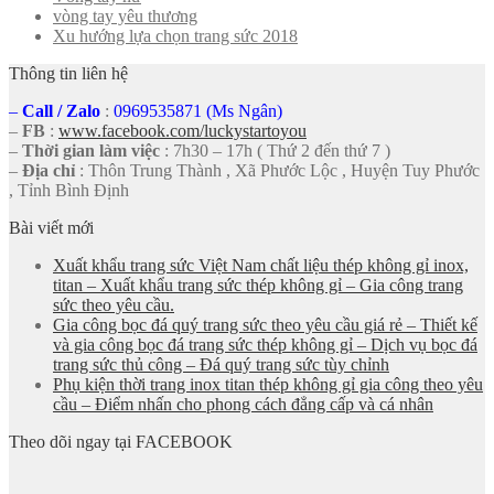
vòng tay yêu thương
Xu hướng lựa chọn trang sức 2018
Thông tin liên hệ
–
Call
/
Zalo
:
0969535871 (Ms Ngân)
–
FB
:
www.facebook.com/luckystartoyou
–
Thời gian làm việc
: 7h30 – 17h ( Thứ 2 đến thứ 7 )
–
Địa chỉ
: Thôn Trung Thành , Xã Phước Lộc , Huyện Tuy Phước
, Tỉnh Bình Định
Bài viết mới
Xuất khẩu trang sức Việt Nam chất liệu thép không gỉ inox,
titan – Xuất khẩu trang sức thép không gỉ – Gia công trang
sức theo yêu cầu.
Gia công bọc đá quý trang sức theo yêu cầu giá rẻ – Thiết kế
và gia công bọc đá trang sức thép không gỉ – Dịch vụ bọc đá
trang sức thủ công – Đá quý trang sức tùy chỉnh
Phụ kiện thời trang inox titan thép không gỉ gia công theo yêu
cầu – Điểm nhấn cho phong cách đẳng cấp và cá nhân
Theo dõi ngay tại FACEBOOK