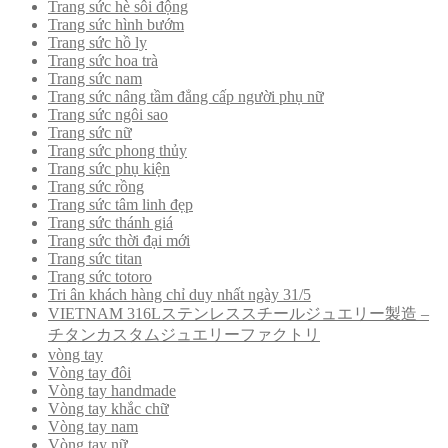
Trang sức hè sôi động
Trang sức hình bướm
Trang sức hồ ly
Trang sức hoa trà
Trang sức nam
Trang sức nâng tầm đẳng cấp người phụ nữ
Trang sức ngôi sao
Trang sức nữ
Trang sức phong thủy
Trang sức phụ kiện
Trang sức rồng
Trang sức tâm linh đẹp
Trang sức thánh giá
Trang sức thời đại mới
Trang sức titan
Trang sức totoro
Tri ân khách hàng chỉ duy nhất ngày 31/5
VIETNAM 316Lステンレススチールジュエリー製造 –
チタンカスタムジュエリーファクトリ
vòng tay
Vòng tay đôi
Vòng tay handmade
Vòng tay khắc chữ
Vòng tay nam
Vòng tay nữ