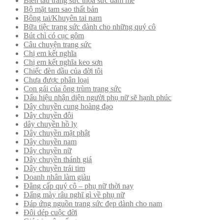
Biến tấu trang sức thỏa sức đam mê
Bộ mặt tam sao thất bản
Bông tai/Khuyên tai nam
Bữa tiệc trang sức dành cho những quý cô
Bút chì có cục gôm
Câu chuyện trang sức
Chị em kết nghĩa
Chị em kết nghĩa keo sơn
Chiếc đèn dầu của đời tôi
Chưa được phân loại
Con gái của ông trùm trang sức
Dấu hiệu nhận diện người phụ nữ sẽ hạnh phúc
Dây chuyền cung hoàng đạo
Dây chuyền đôi
dây chuyền hồ ly
Dây chuyền mặt phật
Dây chuyền nam
Dây chuyền nữ
Dây chuyền thánh giá
Dây chuyền trái tim
Doanh nhân làm giàu
Đẳng cấp quý cô – phụ nữ thời nay
Đấng mày râu nghĩ gì về phụ nữ
Đáp ứng nguồn trang sức đẹp dành cho nam
Đôi dép cuộc đời