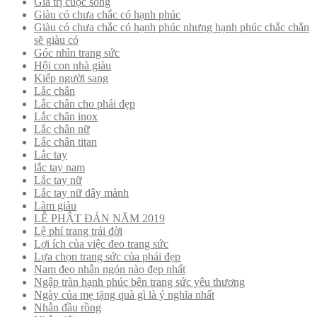
Giá trị cuộc sống
Giàu có chưa chắc có hạnh phúc
Giàu có chưa chắc có hạnh phúc nhưng hạnh phúc chắc chắn
sẽ giàu có
Góc nhìn trang sức
Hội con nhà giàu
Kiếp người sang
Lắc chân
Lắc chân cho phái đẹp
Lắc chân inox
Lắc chân nữ
Lắc chân titan
Lắc tay
lắc tay nam
Lắc tay nữ
Lắc tay nữ dây mảnh
Làm giàu
LỄ PHẬT ĐẢN NĂM 2019
Lệ phí trang trải đời
Lợi ích của việc đeo trang sức
Lựa chọn trang sức của phái đẹp
Nam đeo nhẫn ngón nào đẹp nhất
Ngập tràn hạnh phúc bên trang sức yêu thương
Ngày của mẹ tặng quà gì là ý nghĩa nhất
Nhẫn đầu rồng