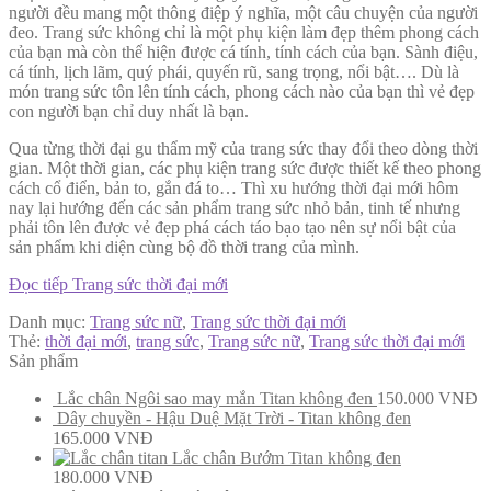
người đều mang một thông điệp ý nghĩa, một câu chuyện của người
đeo. Trang sức không chỉ là một phụ kiện làm đẹp thêm phong cách
của bạn mà còn thể hiện được cá tính, tính cách của bạn. Sành điệu,
cá tính, lịch lãm, quý phái, quyến rũ, sang trọng, nổi bật…. Dù là
món trang sức tôn lên tính cách, phong cách nào của bạn thì vẻ đẹp
con người bạn chỉ duy nhất là bạn.
Qua từng thời đại gu thẩm mỹ của trang sức thay đổi theo dòng thời
gian. Một thời gian, các phụ kiện trang sức được thiết kế theo phong
cách cổ điển, bản to, gắn đá to… Thì xu hướng thời đại mới hôm
nay lại hướng đến các sản phẩm trang sức nhỏ bản, tinh tế nhưng
phải tôn lên được vẻ đẹp phá cách táo bạo tạo nên sự nổi bật của
sản phẩm khi diện cùng bộ đồ thời trang của mình.
Đọc tiếp
Trang sức thời đại mới
Danh mục:
Trang sức nữ
,
Trang sức thời đại mới
Thẻ:
thời đại mới
,
trang sức
,
Trang sức nữ
,
Trang sức thời đại mới
Sản phẩm
Lắc chân Ngôi sao may mắn Titan không đen
150.000
VNĐ
Dây chuyền - Hậu Duệ Mặt Trời - Titan không đen
165.000
VNĐ
Lắc chân Bướm Titan không đen
180.000
VNĐ