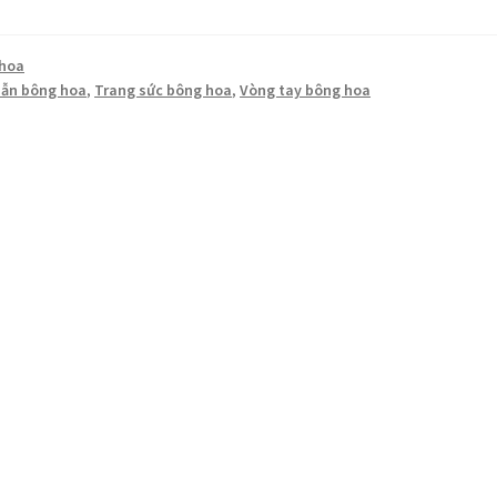
 hoa
ẫn bông hoa
,
Trang sức bông hoa
,
Vòng tay bông hoa