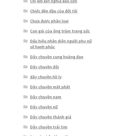
Chị em kết nghĩa keo sơn
Chiếc đèn dầu của đời tôi
Chưa được phân loại
Con gái của ông trùm trang sức
Dấu hiệu nhận diện người phụ nữ
sẽ hạnh phúc
Dây chuyền cung hoàng đạo
Dây chuyền đôi
dây chuyền hồ ly
Dây chuyền mặt phật
Dây chuyền nam
Dây chuyền nữ
Dây chuyền thánh giá
Dây chuyền trái tim