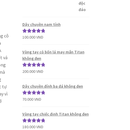
sao
Dây chuyền nam tính
ng cô
100.000
VNĐ
Được xếp
a
hạng
5.00
5
.
sao
Vòng tay cỏ bốn lá may mắn Titan
t vả
không đen
ông
200.000
VNĐ
Được xếp
 mà
hạng
5.00
5
g
sao
Dây chuyền đính ba đá không đen
c tự
y vì
70.000
VNĐ
Được xếp
ẽ
hạng
5.00
5
sao
Vòng tay chiếc đinh Titan không đen
180.000
VNĐ
Được xếp