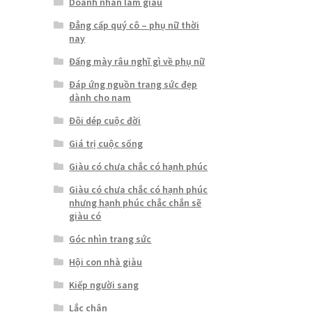
Doanh nhân làm giàu
Đẳng cấp quý cô – phụ nữ thời
nay
Đấng mày râu nghĩ gì về phụ nữ
Đáp ứng nguồn trang sức đẹp
dành cho nam
Đôi dép cuộc đời
Giá trị cuộc sống
Giàu có chưa chắc có hạnh phúc
Giàu có chưa chắc có hạnh phúc
nhưng hạnh phúc chắc chắn sẽ
giàu có
Góc nhìn trang sức
Hội con nhà giàu
Kiếp người sang
Lắc chân