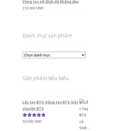
Vòng tay nữ đính đá không đen
150.000
VNĐ
Danh mục sản phẩm
Sản phẩm tiêu biểu
Lắc tay BTS-Vòng tay BTS-Dây
chuyền BTS
50.000
VNĐ
Được xếp
hạng
5.00
5