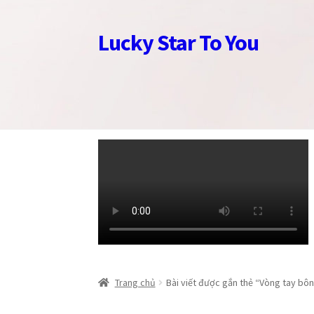
Lucky Star To You
Đi
Chuyển
đến
đến
Điều
nội
hướng
dung
Trang chủ
Trang chủ
Câu chuyện trang sức
Câu chuyện trang sức
Cửa hàng
Cửa hàng
Giỏ
Giỏ
Trang chủ
Bài viết được gắn thẻ “Vòng tay bô