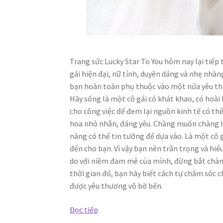
Trang sức Lucky Star To You hôm nay lại tiế
gái hiện đại, nữ tính, duyên dáng và nhẹ nhà
bạn hoàn toàn phụ thuộc vào một nửa yêu thư
Hãy sống là một cô gái có khát khao, có hoài 
cho công việc để đem lại nguồn kinh tế có th
hoa nhỏ nhắn, đáng yêu. Chàng muốn chàng là
nàng có thể tin tưởng để dựa vào. Là một c
đến cho bạn. Vì vậy bạn nên trân trọng và hi
do với niềm đam mê của mình, đừng bắt chàng
thời gian đó, bạn hãy biết cách tự chăm sóc 
được yêu thương vô bờ bến.
Bộ
Đọc tiếp
trang