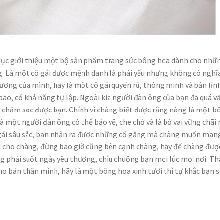
p tục giới thiệu một bộ sản phẩm trang sức bông hoa dành cho nhữ
ng. Là một cô gái được mệnh danh là phái yếu nhưng không có nghĩ
ơng của mình, hãy là một cô gái quyến rũ, thông minh và bản lĩnh
bão, có khả năng tự lập. Ngoài kia người đàn ông của bạn đã quá vấ
ể chăm sóc được bạn. Chính vì chàng biết được rằng nàng là một b
 một người đàn ông có thể bảo vệ, che chở và là bờ vai vững chãi
ô gái sâu sắc, bạn nhận ra được những cố gắng mà chàng muốn man
ểu cho chàng, đừng bao giờ cũng bên cạnh chàng, hãy để chàng đượ
 phải suốt ngày yêu thương, chìu chuộng bạn mọi lúc mọi nơi. Tha
cho bản thân mình, hãy là một bông hoa xinh tươi thì tự khắc bạn s