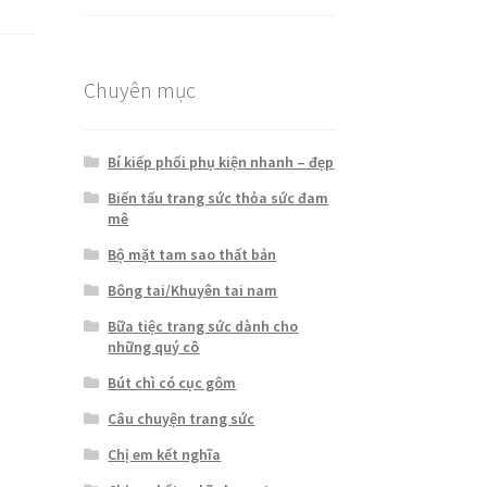
hạng
5.00
5
sao
Chuyên mục
Bí kiếp phối phụ kiện nhanh – đẹp
Biến tấu trang sức thỏa sức đam
mê
Bộ mặt tam sao thất bản
Bông tai/Khuyên tai nam
Bữa tiệc trang sức dành cho
những quý cô
Bút chì có cục gôm
Câu chuyện trang sức
Chị em kết nghĩa