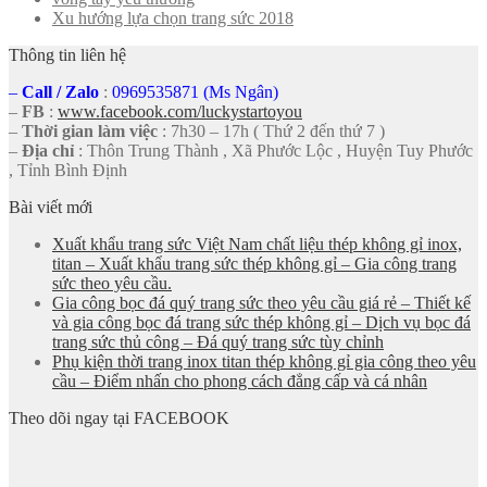
Xu hướng lựa chọn trang sức 2018
Thông tin liên hệ
–
Call
/
Zalo
:
0969535871 (Ms Ngân)
–
FB
:
www.facebook.com/luckystartoyou
–
Thời gian làm việc
: 7h30 – 17h ( Thứ 2 đến thứ 7 )
–
Địa chỉ
: Thôn Trung Thành , Xã Phước Lộc , Huyện Tuy Phước
, Tỉnh Bình Định
Bài viết mới
Xuất khẩu trang sức Việt Nam chất liệu thép không gỉ inox,
titan – Xuất khẩu trang sức thép không gỉ – Gia công trang
sức theo yêu cầu.
Gia công bọc đá quý trang sức theo yêu cầu giá rẻ – Thiết kế
và gia công bọc đá trang sức thép không gỉ – Dịch vụ bọc đá
trang sức thủ công – Đá quý trang sức tùy chỉnh
Phụ kiện thời trang inox titan thép không gỉ gia công theo yêu
cầu – Điểm nhấn cho phong cách đẳng cấp và cá nhân
Theo dõi ngay tại FACEBOOK