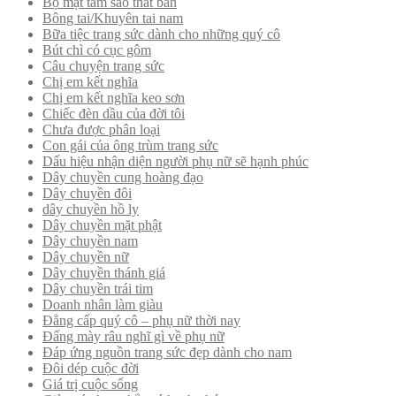
Bộ mặt tam sao thất bản
Bông tai/Khuyên tai nam
Bữa tiệc trang sức dành cho những quý cô
Bút chì có cục gôm
Câu chuyện trang sức
Chị em kết nghĩa
Chị em kết nghĩa keo sơn
Chiếc đèn dầu của đời tôi
Chưa được phân loại
Con gái của ông trùm trang sức
Dấu hiệu nhận diện người phụ nữ sẽ hạnh phúc
Dây chuyền cung hoàng đạo
Dây chuyền đôi
dây chuyền hồ ly
Dây chuyền mặt phật
Dây chuyền nam
Dây chuyền nữ
Dây chuyền thánh giá
Dây chuyền trái tim
Doanh nhân làm giàu
Đẳng cấp quý cô – phụ nữ thời nay
Đấng mày râu nghĩ gì về phụ nữ
Đáp ứng nguồn trang sức đẹp dành cho nam
Đôi dép cuộc đời
Giá trị cuộc sống