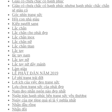
Giàu có chưa chắc có hạnh phúc
Giàu có chưa chắc có hạnh phúc nhưng hạnh phúc chắc chắn
sẽ giàu có
Góc nhìn trang sức
Hội con nhà giàu
Kiếp người sang
Lắc chân
Lắc chân cho phái đẹp
Lắc chân inox
Lắc chân nữ
Lắc chân titan
Lắc tay
lắc tay nam
Lắc tay nữ
Lắc tay nữ dây mảnh
Làm giàu
LỄ PHẬT ĐẢN NĂM 2019
Lệ phí trang trải đời
Lợi ích của việc đeo trang sức
Lựa chọn trang sức của phái đẹp
Nam đeo nhẫn ngón nào đẹp nhất
Ngập tràn hạnh phúc bên trang sức yêu thương
Ngày của mẹ tặng quà gì là ý nghĩa nhất
Nhẫn đầu rồng
Nhẫn đôi