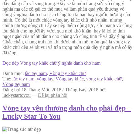
đầy đẳng cấp và sang trọng. Đây sẽ là món trang sức vô cùng ý
nghĩa mà các cô gái có thể mua và làm phần quà yêu thương vô
cùng ý nghĩa dành cho các chàng trai là bạn hay người thương của
mình. Có thể là một chiếc vòng tay khắc chữ nhỏ nhắn, nhưng
chính những dòng chữ ấy sẽ tiếp thêm động lực, sức mạnh vô cùng
lớn dành cho người ấy vượt qua mọi khó khăn, hay là lời tỏ tình
ngọt ngào của mình dành cho chàng vô cùng tinh tế và đầy ý nghĩa.
Chắc chắn, chàng trai nào khi được nhận một món quà là vòng tay
khắc chữ đều sẽ rất vui và trân trọng món quà đầy ý nghĩa mà cô ấy
đã tặng.
Đọc tiếp
Vòng tay khắc chữ ý nghĩa dành cho nam
Danh mục:
lắc tay nam
,
Vòng tay khắc chữ
Thẻ:
lắc tay nam
,
vòng tay
,
Vòng tay khắc
,
vòng tay khắc chữ
,
Vòng tay nam
Đăng bởi
18 Tháng Một, 2018
2 Tháng Bảy, 2018
bởi
luckystartoyou
—
Để lại phản hồi
Vòng tay yêu thương dành cho phái đẹp –
Lucky Star To You