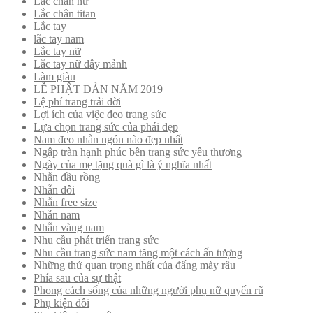
Lắc chân nữ
Lắc chân titan
Lắc tay
lắc tay nam
Lắc tay nữ
Lắc tay nữ dây mảnh
Làm giàu
LỄ PHẬT ĐẢN NĂM 2019
Lệ phí trang trải đời
Lợi ích của việc đeo trang sức
Lựa chọn trang sức của phái đẹp
Nam đeo nhẫn ngón nào đẹp nhất
Ngập tràn hạnh phúc bên trang sức yêu thương
Ngày của mẹ tặng quà gì là ý nghĩa nhất
Nhẫn đầu rồng
Nhẫn đôi
Nhẫn free size
Nhẫn nam
Nhẫn vàng nam
Nhu cầu phát triển trang sức
Nhu cầu trang sức nam tăng một cách ấn tượng
Những thứ quan trọng nhất của đấng mày râu
Phía sau của sự thật
Phong cách sống của những người phụ nữ quyến rũ
Phụ kiện đôi