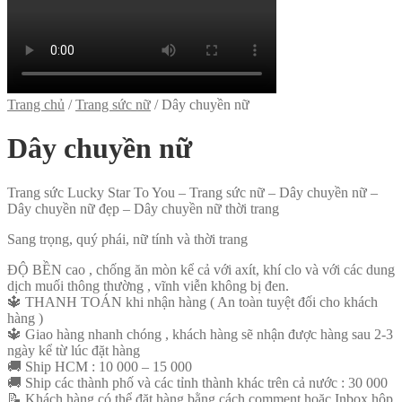
Trang chủ
/
Trang sức nữ
/
Dây chuyền nữ
Dây chuyền nữ
Trang sức Lucky Star To You – Trang sức nữ – Dây chuyền nữ –
Dây chuyền nữ đẹp – Dây chuyền nữ thời trang
Sang trọng, quý phái, nữ tính và thời trang
ĐỘ BỀN cao , chống ăn mòn kể cả với axít, khí clo và với các dung
dịch muối thông thường , vĩnh viễn không bị đen.
🔱
THANH TOÁN khi nhận hàng ( An toàn tuyệt đối cho khách
hàng )
🔱
Giao hàng nhanh chóng , khách hàng sẽ nhận được hàng sau 2-3
ngày kể từ lúc đặt hàng
🚚
Ship HCM : 10 000 – 15 000
🚚
Ship các thành phố và các tỉnh thành khác trên cả nước : 30 000
📝
Khách hàng có thể đặt hàng bằng cách comment hoặc Inbox hộp