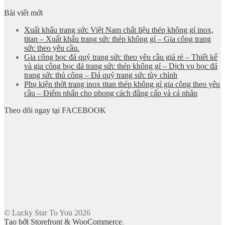
Bài viết mới
Xuất khẩu trang sức Việt Nam chất liệu thép không gỉ inox,
titan – Xuất khẩu trang sức thép không gỉ – Gia công trang
sức theo yêu cầu.
Gia công bọc đá quý trang sức theo yêu cầu giá rẻ – Thiết kế
và gia công bọc đá trang sức thép không gỉ – Dịch vụ bọc đá
trang sức thủ công – Đá quý trang sức tùy chỉnh
Phụ kiện thời trang inox titan thép không gỉ gia công theo yêu
cầu – Điểm nhấn cho phong cách đẳng cấp và cá nhân
Theo dõi ngay tại FACEBOOK
© Lucky Star To You 2026
Tạo bởi Storefront & WooCommerce
.