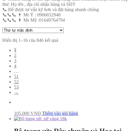
thư: Họ tên , địa chỉ nhận hàng và SĐT
📞
Để được tư vấn kỹ hơn và đặt hàng nhanh chóng
📞
📞
📞
👨
Mr Ý : 0906652948
📞
📞
📞
👩
Ms Mỹ :01649764794
Hiển thị 1–16 của 846 kết quả
1
2
3
4
…
51
52
53
→
105.000
VNĐ
Thêm vào giỏ hàng
Bộ trang sức Dây chuyền và Hoa tai