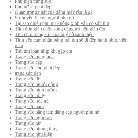
Phụ kiện trang sức
Phụ nữ là phải đẹp
Quan trọng nhất của đấng mày râu là gì
Sự huyền bí của người phụ nữ
Tại sao nhiều phụ nữ không xinh vẫn có sức hút
Tâm đơn giản cuộc sống cũng trở nên giản đơn
Thú chơi trang sức của quý cô sành điệu
Tình yêu cảm nhận bằng trái tim sẽ đi đến hạnh phúc viên
mãn
Trái tim loạn nhịp khi gặp em
Trang sức bông hoa
Trang sức cặp
Trang sức cho phái đẹp
trang sức đẹp
Trang sức đôi
Trang sức hè sôi động
Trang sức hình bướm
Trang sức hồ ly
Trang sức hoa trà
Trang sức nam
Trang sức nâng tầm đẳng cấp người phụ nữ
Trang sức ngôi sao
Trang sức nữ
Trang sức phong thủy
Trang sức phụ kiện