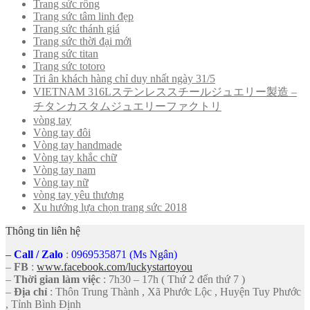
Trang sức rồng
Trang sức tâm linh đẹp
Trang sức thánh giá
Trang sức thời đại mới
Trang sức titan
Trang sức totoro
Tri ân khách hàng chỉ duy nhất ngày 31/5
VIETNAM 316Lステンレススチールジュエリー製造 –
チタンカスタムジュエリーファクトリ
vòng tay
Vòng tay đôi
Vòng tay handmade
Vòng tay khắc chữ
Vòng tay nam
Vòng tay nữ
vòng tay yêu thương
Xu hướng lựa chọn trang sức 2018
Thông tin liên hệ
–
Call
/
Zalo
:
0969535871 (Ms Ngân)
–
FB
:
www.facebook.com/luckystartoyou
–
Thời gian làm việc
: 7h30 – 17h ( Thứ 2 đến thứ 7 )
–
Địa chỉ
: Thôn Trung Thành , Xã Phước Lộc , Huyện Tuy Phước
, Tỉnh Bình Định