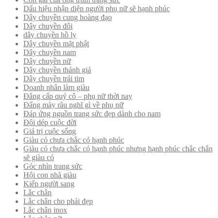
Dấu hiệu nhận diện người phụ nữ sẽ hạnh phúc
Dây chuyền cung hoàng đạo
Dây chuyền đôi
dây chuyền hồ ly
Dây chuyền mặt phật
Dây chuyền nam
Dây chuyền nữ
Dây chuyền thánh giá
Dây chuyền trái tim
Doanh nhân làm giàu
Đẳng cấp quý cô – phụ nữ thời nay
Đấng mày râu nghĩ gì về phụ nữ
Đáp ứng nguồn trang sức đẹp dành cho nam
Đôi dép cuộc đời
Giá trị cuộc sống
Giàu có chưa chắc có hạnh phúc
Giàu có chưa chắc có hạnh phúc nhưng hạnh phúc chắc chắn
sẽ giàu có
Góc nhìn trang sức
Hội con nhà giàu
Kiếp người sang
Lắc chân
Lắc chân cho phái đẹp
Lắc chân inox