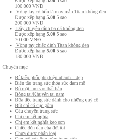
Được xếp hạng
5.00
5 sao
100.000
VNĐ
Vòng tay cỏ bốn lá may mắn Titan không đen
Được xếp hạng
5.00
5 sao
200.000
VNĐ
Dây chuyền đính ba đá không đen
Được xếp hạng
5.00
5 sao
70.000
VNĐ
Vòng tay chiếc đinh Titan không đen
Được xếp hạng
5.00
5 sao
180.000
VNĐ
Chuyên mục
Bí kiếp phối phụ kiện nhanh – đẹp
Biến tấu trang sức thỏa sức đam mê
Bộ mặt tam sao thất bản
Bông tai/Khuyên tai nam
Bữa tiệc trang sức dành cho những quý cô
Bút chì có cục gôm
Câu chuyện trang sức
Chị em kết nghĩa
Chị em kết nghĩa keo sơn
Chiếc đèn dầu của đời tôi
Chưa được phân loại
Con gái của ông trùm trang sức