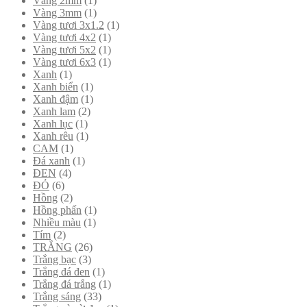
Vàng 2mm
(1)
Vàng 3mm
(1)
Vàng tươi 3x1.2
(1)
Vàng tươi 4x2
(1)
Vàng tươi 5x2
(1)
Vàng tươi 6x3
(1)
Xanh
(1)
Xanh biển
(1)
Xanh đậm
(1)
Xanh lam
(2)
Xanh lục
(1)
Xanh rêu
(1)
CAM
(1)
Đá xanh
(1)
ĐEN
(4)
ĐỎ
(6)
Hồng
(2)
Hồng phấn
(1)
Nhiều màu
(1)
Tím
(2)
TRẮNG
(26)
Trắng bạc
(3)
Trắng đá đen
(1)
Trắng đá trắng
(1)
Trắng sáng
(33)