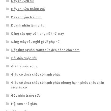
Dây chuyền nữ
Dây chuyền thánh giá
Dây chuyền trái tim
Doanh nhân làm giàu
Đẳng cấp quý cô – phụ nữ thời nay
Đấng mày râu nghĩ gì về phụ nữ
Đáp ứng nguồn trang sức đẹp dành cho nam
Đôi dép cuộc đời
Giá trị cuộc sống
Giàu có chưa chắc có hạnh phúc
Giàu có chưa chắc có hạnh phúc nhưng hạnh phúc chắc chắn
sẽ giàu có
Góc nhìn trang sức
Hội con nhà giàu