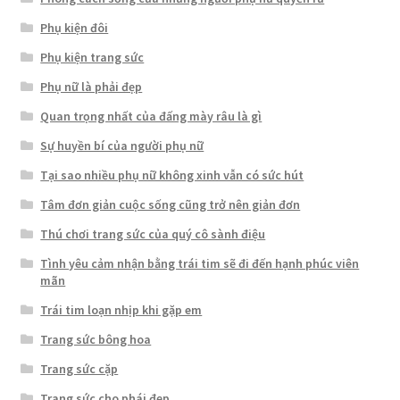
Phụ kiện đôi
Phụ kiện trang sức
Phụ nữ là phải đẹp
Quan trọng nhất của đấng mày râu là gì
Sự huyền bí của người phụ nữ
Tại sao nhiều phụ nữ không xinh vẫn có sức hút
Tâm đơn giản cuộc sống cũng trở nên giản đơn
Thú chơi trang sức của quý cô sành điệu
Tình yêu cảm nhận bằng trái tim sẽ đi đến hạnh phúc viên
mãn
Trái tim loạn nhịp khi gặp em
Trang sức bông hoa
Trang sức cặp
Trang sức cho phái đẹp