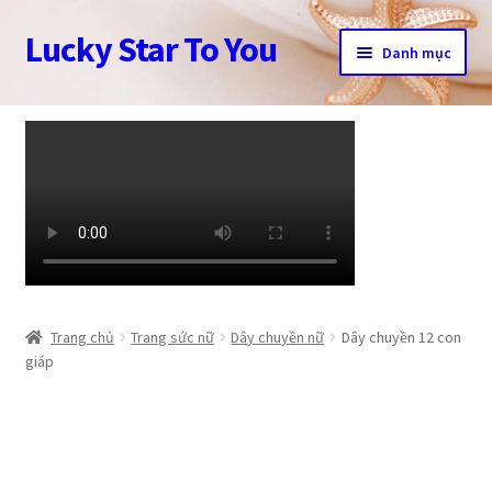
Lucky Star To You
Đi
Chuyển
Danh mục
đến
đến
Điều
nội
Trang chủ
hướng
dung
Câu chuyện trang sức
Cửa hàng
Giỏ hàng
Tài khoản
Trang chủ
Trang sức nữ
Dây chuyền nữ
Dây chuyền 12 con
giáp
Thanh toán