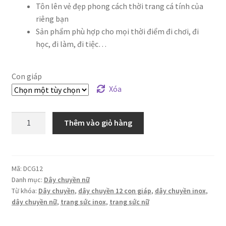
Tôn lên vẻ đẹp phong cách thời trang cá tính của
riêng bạn
Sản phẩm phù hợp cho mọi thời điểm đi chơi, đi
học, đi làm, đi tiệc…
Con giáp
Xóa
Dây
Thêm vào giỏ hàng
chuyền
12
con
giáp
Mã:
DCG12
Danh mục:
Dây chuyền nữ
số
Từ khóa:
Dây chuyền
,
dây chuyền 12 con giáp
,
dây chuyền inox
,
lượng
dây chuyền nữ
,
trang sức inox
,
trang sức nữ