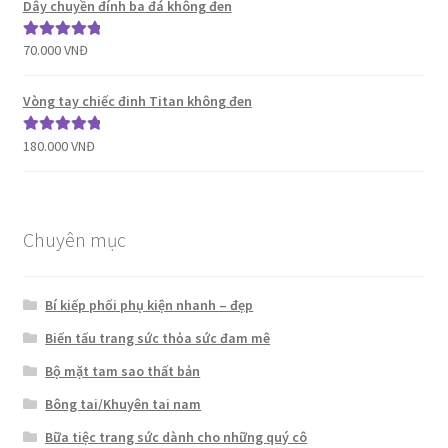
Dây chuyền đính ba đá không đen
70.000
VNĐ
Được xếp
hạng
5.00
5
sao
Vòng tay chiếc đinh Titan không đen
180.000
VNĐ
Được xếp
hạng
5.00
5
sao
Chuyên mục
Bí kiếp phối phụ kiện nhanh – đẹp
Biến tấu trang sức thỏa sức đam mê
Bộ mặt tam sao thất bản
Bông tai/Khuyên tai nam
Bữa tiệc trang sức dành cho những quý cô