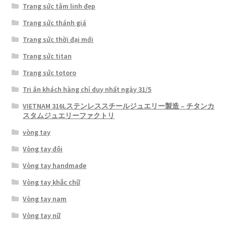
Trang sức tâm linh đẹp
Trang sức thánh giá
Trang sức thời đại mới
Trang sức titan
Trang sức totoro
Tri ân khách hàng chỉ duy nhất ngày 31/5
VIETNAM 316Lステンレススチールジュエリー製造 – チタンカ
スタムジュエリーファクトリ
vòng tay
Vòng tay đôi
Vòng tay handmade
Vòng tay khắc chữ
Vòng tay nam
Vòng tay nữ