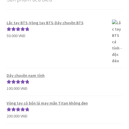
Lắc tay BTS-Vòng tay BTS-Dây chuyền BTS
50.000
VNĐ
Được xếp
hạng
5.00
5
sao
Dây chuyền nam tính
100.000
VNĐ
Được xếp
hạng
5.00
5
sao
Vòng tay cỏ bốn lá may mắn Titan không đen
200.000
VNĐ
Được xếp
hạng
5.00
5
sao