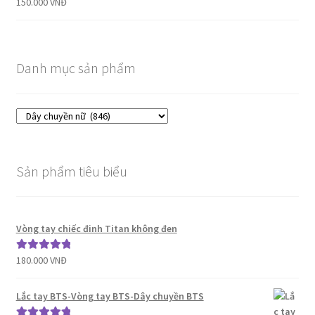
150.000
VNĐ
Danh mục sản phẩm
Sản phẩm tiêu biểu
Vòng tay chiếc đinh Titan không đen
180.000
VNĐ
Được xếp
hạng
5.00
5
sao
Lắc tay BTS-Vòng tay BTS-Dây chuyền BTS