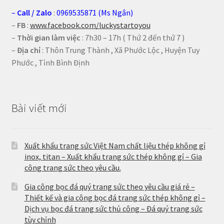
–
Call
/
Zalo
:
0969535871 (Ms Ngân)
–
FB
:
www.facebook.com/luckystartoyou
–
Thời gian làm việc
: 7h30 – 17h ( Thứ 2 đến thứ 7 )
–
Địa chỉ
: Thôn Trung Thành , Xã Phước Lộc , Huyện Tuy
Phước , Tỉnh Bình Định
Bài viết mới
Xuất khẩu trang sức Việt Nam chất liệu thép không gỉ
inox, titan – Xuất khẩu trang sức thép không gỉ – Gia
công trang sức theo yêu cầu.
Gia công bọc đá quý trang sức theo yêu cầu giá rẻ –
Thiết kế và gia công bọc đá trang sức thép không gỉ –
Dịch vụ bọc đá trang sức thủ công – Đá quý trang sức
tùy chỉnh