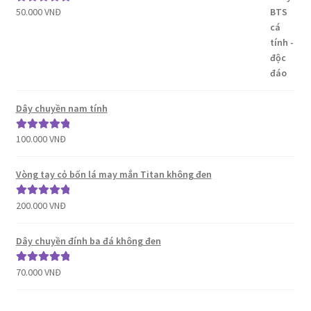
50.000
VNĐ
Được xếp
hạng
5.00
5
sao
Dây chuyền nam tính
100.000
VNĐ
Được xếp
hạng
5.00
5
sao
Vòng tay cỏ bốn lá may mắn Titan không đen
200.000
VNĐ
Được xếp
hạng
5.00
5
sao
Dây chuyền đính ba đá không đen
70.000
VNĐ
Được xếp
hạng
5.00
5
sao