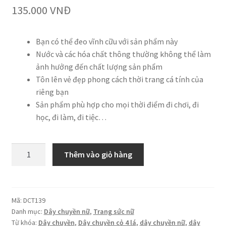
135.000
VNĐ
Bạn có thể đeo vĩnh cữu với sản phẩm này
Nước và các hóa chất thông thường không thể làm
ảnh hưởng đến chất lượng sản phẩm
Tôn lên vẻ đẹp phong cách thời trang cá tính của
riêng bạn
Sản phẩm phù hợp cho mọi thời điểm đi chơi, đi
học, đi làm, đi tiệc…
Dây
Thêm vào giỏ hàng
chuyền
Cỏ
4
lá
Mã:
DCT139
Danh mục:
Dây chuyền nữ
,
Trang sức nữ
Titan
Từ khóa:
Dây chuyền
,
Dây chuyền cỏ 4 lá
,
dây chuyền nữ
,
dây
không