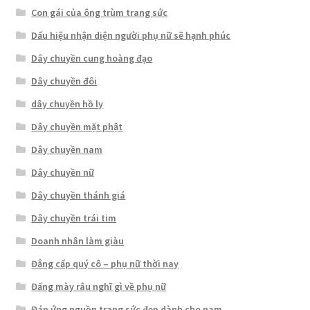
Con gái của ông trùm trang sức
Dấu hiệu nhận diện người phụ nữ sẽ hạnh phúc
Dây chuyền cung hoàng đạo
Dây chuyền đôi
dây chuyền hồ ly
Dây chuyền mặt phật
Dây chuyền nam
Dây chuyền nữ
Dây chuyền thánh giá
Dây chuyền trái tim
Doanh nhân làm giàu
Đẳng cấp quý cô – phụ nữ thời nay
Đấng mày râu nghĩ gì về phụ nữ
Đáp ứng nguồn trang sức đẹp dành cho nam