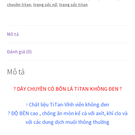
chuyền titan
,
trang sức nữ
,
trang sức titan
đen
số
lượng
Mô tả
Đánh giá (0)
Mô tả
? DÂY CHUYỀN CỎ BỐN LÁ TITAN KHÔNG ĐEN ?
Chất liệu TiTan-Vĩnh viễn không đen
?
? ĐỘ BỀN cao , chống ăn mòn kể cả với axít, khí clo và
với các dung dịch muối thông thường