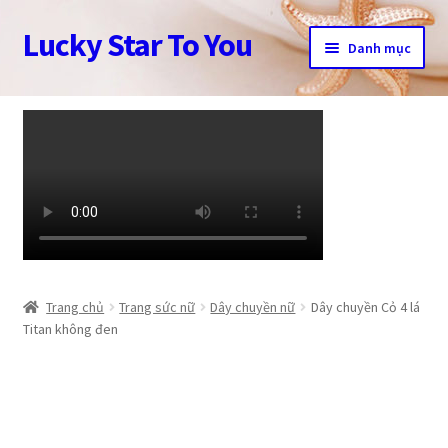
Lucky Star To You
Đi
Chuyển
Danh mục
đến
đến
Điều
nội
Trang chủ
hướng
dung
Câu chuyện trang sức
Cửa hàng
Giỏ hàng
Tài khoản
Trang chủ
Trang sức nữ
Dây chuyền nữ
Dây chuyền Cỏ 4 lá
Titan không đen
Thanh toán