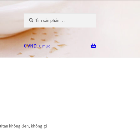
Tìm
Tìm
kiếm:
kiếm
0
VNĐ
0 mục
titan không đen, không gỉ