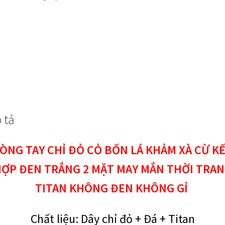
khảm
xà
cừ
kết
hợp
đen
trắng
2
mặt
may
 tả
mắn
thời
ÒNG TAY CHỈ ĐỎ CỎ BỐN LÁ KHẢM XÀ CỪ K
trang
titan
ỢP ĐEN TRẮNG 2 MẶT MAY MẮN THỜI TRA
không
TITAN KHÔNG ĐEN KHÔNG GỈ
đen,
không
gỉ
Chất liệu: Dây chỉ đỏ + Đá + Titan