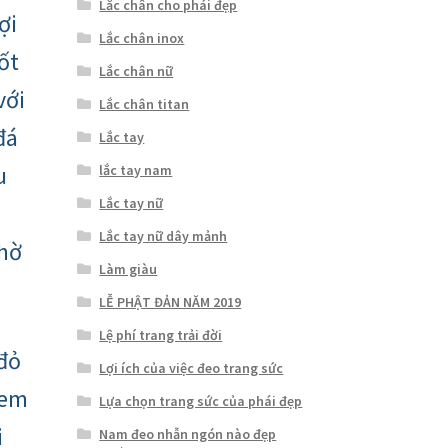
Lắc chân cho phái đẹp
ợi
Lắc chân inox
ốt
Lắc chân nữ
với
Lắc chân titan
đá
Lắc tay
u
lắc tay nam
Lắc tay nữ
Lắc tay nữ dây mảnh
nhờ
Làm giàu
LỄ PHẬT ĐẢN NĂM 2019
Lệ phí trang trải đời
đỏ
Lợi ích của việc đeo trang sức
xem
Lựa chọn trang sức của phái đẹp
i
Nam đeo nhẫn ngón nào đẹp