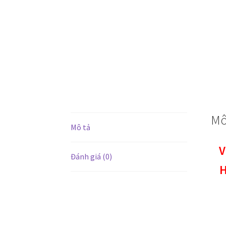
Mô
Mô tả
V
Đánh giá (0)
H