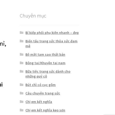
sao
Chuyên mục
Bí kiếp phối phụ kiện nhanh – đẹp
Biến tấu trang sức thỏa sức đam
mỉ,
mê
Bộ mặt tam sao thất bản
Bông tai/Khuyên tai nam
Bữa tiệc trang sức dành cho
những quý cô
i
Bút chì có cục gôm
Câu chuyện trang sức
Chị em kết nghĩa
Chị em kết nghĩa keo sơn