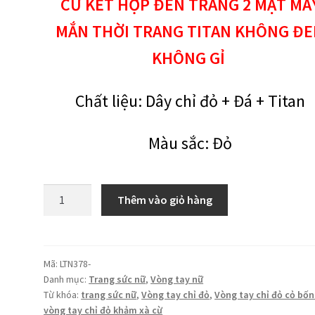
CỪ KẾT HỢP ĐEN TRẮNG 2 MẶT MA
MẮN THỜI TRANG TITAN KHÔNG Đ
KHÔNG GỈ
Chất liệu: Dây chỉ đỏ + Đá + Titan
Màu sắc: Đỏ
Vòng
Thêm vào giỏ hàng
tay
chỉ
đỏ
cỏ
Mã:
LTN378-
Danh mục:
Trang sức nữ
,
Vòng tay nữ
bốn
Từ khóa:
trang sức nữ
,
Vòng tay chỉ đỏ
,
Vòng tay chỉ đỏ cỏ bốn
lá
vòng tay chỉ đỏ khảm xà cừ