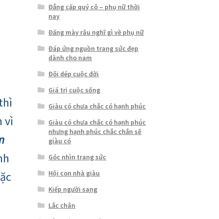
Đẳng cấp quý cô – phụ nữ thời
nay
Đấng mày râu nghĩ gì về phụ nữ
Đáp ứng nguồn trang sức đẹp
dành cho nam
Đôi dép cuộc đời
Giá trị cuộc sống
thì
Giàu có chưa chắc có hạnh phúc
 vì
Giàu có chưa chắc có hạnh phúc
nhưng hạnh phúc chắc chắn sẽ
m
giàu có
nh
Góc nhìn trang sức
Hội con nhà giàu
đặc
Kiếp người sang
Lắc chân