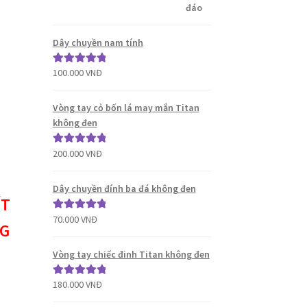
Dây chuyền nam tính
100.000
VNĐ
Được xếp
hạng
5.00
5
sao
Vòng tay cỏ bốn lá may mắn Titan
không đen
200.000
VNĐ
Được xếp
hạng
5.00
5
sao
Dây chuyền đính ba đá không đen
ẾT
70.000
VNĐ
Được xếp
NG
hạng
5.00
5
sao
Vòng tay chiếc đinh Titan không đen
180.000
VNĐ
Được xếp
hạng
5.00
5