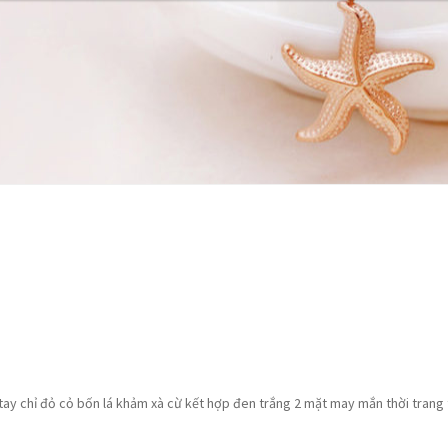
 hàng
 hàng
Tài khoản
Tài khoản
Thanh toán
Thanh toán
tay chỉ đỏ cỏ bốn lá khảm xà cừ kết hợp đen trắng 2 mặt may mắn thời trang 