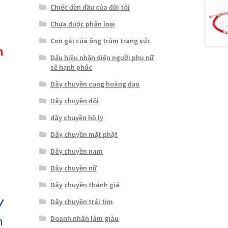
Chiếc đèn dầu của đời tôi
Chưa được phân loại
Con gái của ông trùm trang sức
h
Dấu hiệu nhận diện người phụ nữ
sẽ hạnh phúc
Dây chuyền cung hoàng đạo
Dây chuyền đôi
dây chuyền hồ ly
Dây chuyền mặt phật
Dây chuyền nam
Dây chuyền nữ
Dây chuyền thánh giá
y
Dây chuyền trái tim
h
Doanh nhân làm giàu