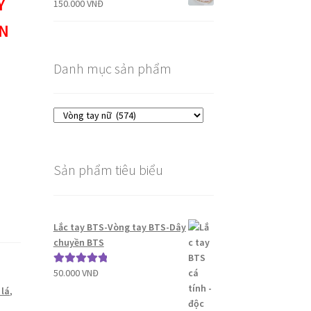
Y
150.000
VNĐ
EN
Danh mục sản phẩm
Sản phẩm tiêu biểu
Lắc tay BTS-Vòng tay BTS-Dây
chuyền BTS
50.000
VNĐ
Được xếp
hạng
5.00
5
 lá
,
sao