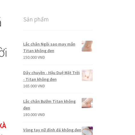
á
Sản phẩm
Lắc chân Ngôi sao may mắn
ời
Titan không đen
150.000
VNĐ
Dây chuyền - Hậu Duệ Mặt Trời
- Titan không đen
165.000
VNĐ
Lắc chân Bướm Titan không
đen
180.000
VNĐ
XÀ
Vòng tay nữ đính đá không đen