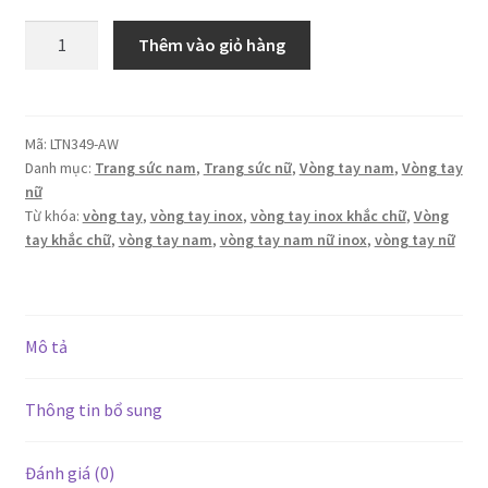
Vòng
Thêm vào giỏ hàng
tay
inox
nam
nữ
Mã:
LTN349-AW
Danh mục:
Trang sức nam
,
Trang sức nữ
,
Vòng tay nam
,
Vòng tay
trơn
nữ
hở
Từ khóa:
vòng tay
,
vòng tay inox
,
vòng tay inox khắc chữ
,
Vòng
hai
tay khắc chữ
,
vòng tay nam
,
vòng tay nam nữ inox
,
vòng tay nữ
đầu
thanh
lịch
khắc
Mô tả
chữ
Always
Thông tin bổ sung
in
my
heart!
Đánh giá (0)