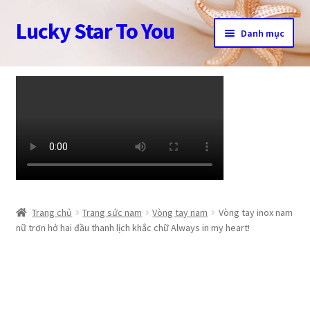
Lucky Star To You
Đi
Chuyển
Danh mục
đến
đến
Điều
nội
Trang chủ
hướng
dung
Câu chuyện trang sức
Cửa hàng
Giỏ hàng
Tài khoản
Trang chủ
Trang sức nam
Vòng tay nam
Vòng tay inox nam
nữ trơn hở hai đầu thanh lịch khắc chữ Always in my heart!
Thanh toán