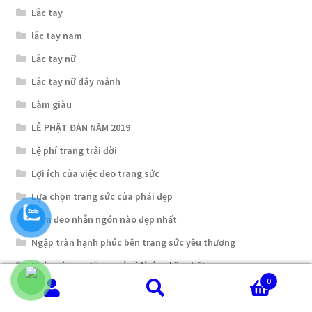
Lắc tay
lắc tay nam
Lắc tay nữ
Lắc tay nữ dây mảnh
Làm giàu
LỄ PHẬT ĐẢN NĂM 2019
Lệ phí trang trải đời
Lợi ích của việc đeo trang sức
Lựa chọn trang sức của phái đẹp
Nam đeo nhẫn ngón nào đẹp nhất
Ngập tràn hạnh phúc bên trang sức yêu thương
Ngày của mẹ tặng quà gì là ý nghĩa nhất
0
Nhẫn đầu rồng
Tìm
Tìm
Nhẫn đôi