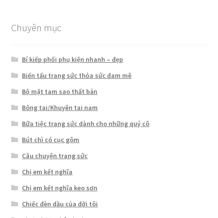
sao
Chuyên mục
Bí kiếp phối phụ kiện nhanh – đẹp
Biến tấu trang sức thỏa sức đam mê
Bộ mặt tam sao thất bản
Bông tai/Khuyên tai nam
Bữa tiệc trang sức dành cho những quý cô
Bút chì có cục gôm
Câu chuyện trang sức
Chị em kết nghĩa
Chị em kết nghĩa keo sơn
Chiếc đèn dầu của đời tôi