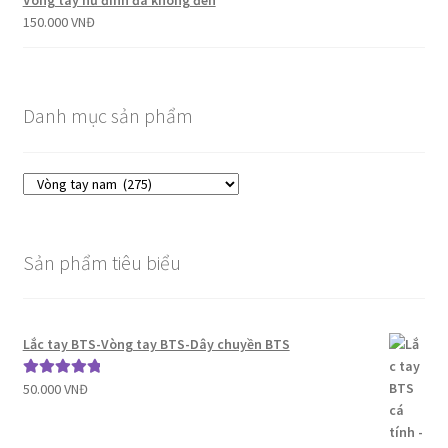
Vòng tay nữ đính đá không đen
150.000
VNĐ
Danh mục sản phẩm
Sản phẩm tiêu biểu
Lắc tay BTS-Vòng tay BTS-Dây chuyền BTS
50.000
VNĐ
Được xếp
hạng
5.00
5
sao