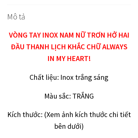
số
lượng
Mô tả
VÒNG TAY INOX NAM NỮ TRƠN HỞ HAI
ĐẦU THANH LỊCH KHẮC CHỮ ALWAYS
IN MY HEART!
Chất liệu:
I
nox trắng sáng
Màu sắc: TRẮNG
Kích thước: (Xem ảnh kích thước chi tiết
bên dưới)