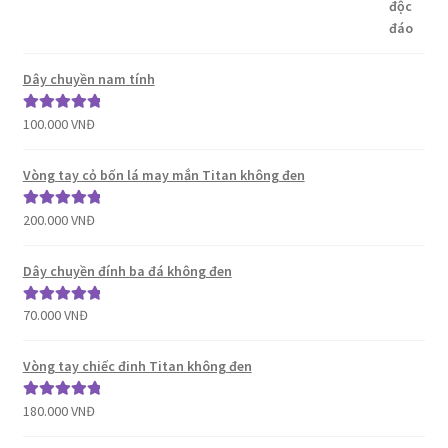
Dây chuyền nam tính
100.000
VNĐ
Được xếp
hạng
5.00
5
sao
Vòng tay cỏ bốn lá may mắn Titan không đen
200.000
VNĐ
Được xếp
hạng
5.00
5
sao
Dây chuyền đính ba đá không đen
70.000
VNĐ
Được xếp
hạng
5.00
5
sao
Vòng tay chiếc đinh Titan không đen
180.000
VNĐ
Được xếp
hạng
5.00
5