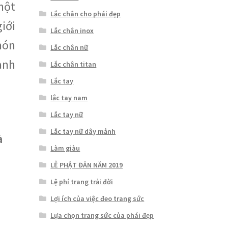
 một
Lắc chân cho phái đẹp
iới
Lắc chân inox
món
Lắc chân nữ
dành
Lắc chân titan
Lắc tay
lắc tay nam
Lắc tay nữ
Lắc tay nữ dây mảnh
à
Làm giàu
LỄ PHẬT ĐẢN NĂM 2019
Lệ phí trang trải đời
Lợi ích của việc đeo trang sức
Lựa chọn trang sức của phái đẹp