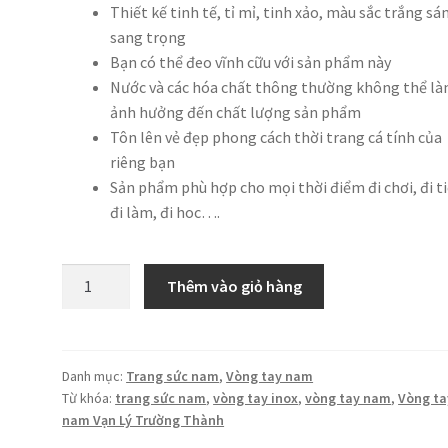
Thiết kế tinh tế, tỉ mỉ, tinh xảo, màu sắc trắng sá
sang trọng
Bạn có thể đeo vĩnh cữu với sản phẩm này
Nước và các hóa chất thông thường không thể l
ảnh hưởng đến chất lượng sản phẩm
Tôn lên vẻ đẹp phong cách thời trang cá tính của
riêng bạn
Sản phẩm phù hợp cho mọi thời điểm đi chơi, đi ti
đi làm, đi hoc….
Vòng
Thêm vào giỏ hàng
tay
nam
Vạn
Lý
Danh mục:
Trang sức nam
,
Vòng tay nam
Từ khóa:
trang sức nam
,
vòng tay inox
,
vòng tay nam
,
Vòng ta
Trường
nam Vạn Lý Trường Thành
Thành