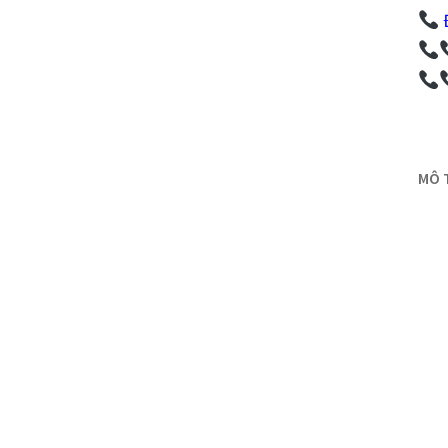
Đ
MÔ T