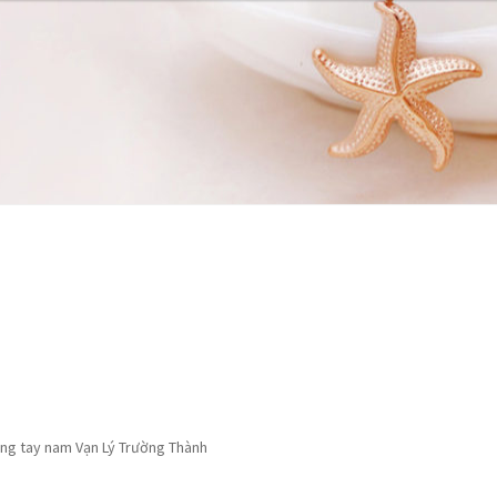
 hàng
 hàng
Tài khoản
Tài khoản
Thanh toán
Thanh toán
ng tay nam Vạn Lý Trường Thành