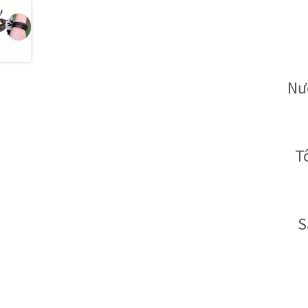
Nư
T
S