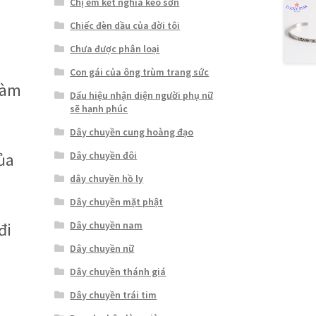
Chị em kết nghĩa keo sơn
Chiếc đèn dầu của đời tôi
Chưa được phân loại
Con gái của ông trùm trang sức
làm
Dấu hiệu nhận diện người phụ nữ
sẽ hạnh phúc
Dây chuyền cung hoàng đạo
Dây chuyền đôi
ủa
dây chuyền hồ ly
Dây chuyền mặt phật
Dây chuyền nam
đi
Dây chuyền nữ
Dây chuyền thánh giá
Dây chuyền trái tim