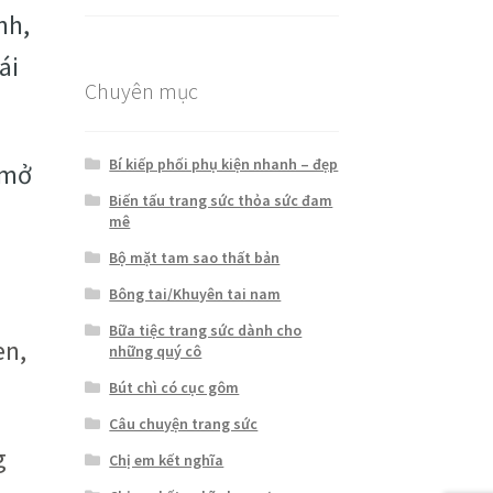
hạng
5.00
5
nh,
sao
ái
Chuyên mục
Bí kiếp phối phụ kiện nhanh – đẹp
 mở
Biến tấu trang sức thỏa sức đam
mê
Bộ mặt tam sao thất bản
Bông tai/Khuyên tai nam
Bữa tiệc trang sức dành cho
en,
những quý cô
Bút chì có cục gôm
Câu chuyện trang sức
g
Chị em kết nghĩa