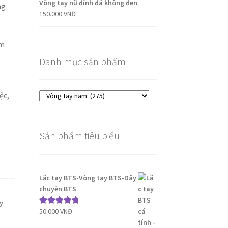
Vòng tay nữ đính đá không đen
ng
150.000
VNĐ
àm
Danh mục sản phẩm
ệc,
Sản phẩm tiêu biểu
Lắc tay BTS-Vòng tay BTS-Dây
chuyền BTS
y
50.000
VNĐ
Được xếp
hạng
5.00
5