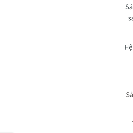
Sả
s
Hệ
Sả