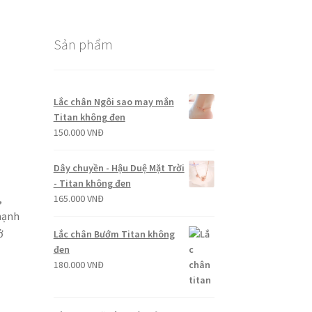
Sản phẩm
Lắc chân Ngôi sao may mắn
Titan không đen
150.000
VNĐ
Dây chuyền - Hậu Duệ Mặt Trời
- Titan không đen
,
165.000
VNĐ
mạnh
ở
Lắc chân Bướm Titan không
đen
180.000
VNĐ