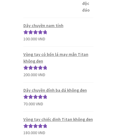
sao
Dây chuyền nam tính
100.000
VNĐ
Được xếp
hạng
5.00
5
sao
Vòng tay cỏ bốn lá may mắn Titan
không đen
200.000
VNĐ
Được xếp
hạng
5.00
5
sao
Dây chuyền đính ba đá không đen
70.000
VNĐ
Được xếp
hạng
5.00
5
sao
Vòng tay chiếc đinh Titan không đen
180.000
VNĐ
Được xếp