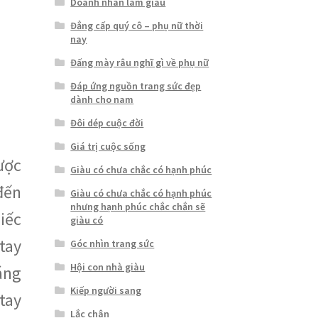
Doanh nhân làm giàu
Đẳng cấp quý cô – phụ nữ thời
nay
Đấng mày râu nghĩ gì về phụ nữ
Đáp ứng nguồn trang sức đẹp
dành cho nam
Đôi dép cuộc đời
Giá trị cuộc sống
ược
Giàu có chưa chắc có hạnh phúc
đến
Giàu có chưa chắc có hạnh phúc
nhưng hạnh phúc chắc chắn sẽ
iếc
giàu có
tay
Góc nhìn trang sức
Hội con nhà giàu
áng
Kiếp người sang
tay
Lắc chân