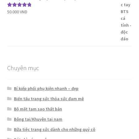
50.000
VNĐ
Được xếp
hạng
5.00
5
sao
Chuyên mục
Bí kiếp phối phụ kiện nhanh – đẹp
Biến tấu trang sức thỏa sức đam mê
Bộ mặt tam sao thất bản
Bông tai/Khuyên tai nam
Bữa tiệc trang sức dành cho những quý cô