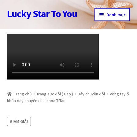
Lucky Star To You
Đi
Chuyển
Danh mục
đến
đến
Điều
nội
Trang chủ
hướng
dung
Câu chuyện trang sức
Cửa hàng
Giỏ hàng
Tài khoản
Trang chủ
Trang sức đôi ( Cặp )
Dây chuyền đôi
Vòng tay ổ
khóa dây chuyền chìa khóa TiTan
Thanh toán
GIẢM GIÁ!