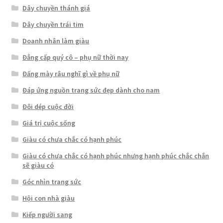
Dây chuyền thánh giá
Dây chuyền trái tim
Doanh nhân làm giàu
Đẳng cấp quý cô – phụ nữ thời nay
Đấng mày râu nghĩ gì về phụ nữ
Đáp ứng nguồn trang sức đẹp dành cho nam
Đôi dép cuộc đời
Giá trị cuộc sống
Giàu có chưa chắc có hạnh phúc
Giàu có chưa chắc có hạnh phúc nhưng hạnh phúc chắc chắn
sẽ giàu có
Góc nhìn trang sức
Hội con nhà giàu
Kiếp người sang