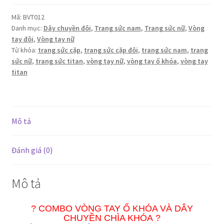
khóa
dây
Mã:
BVT012
Danh mục:
Dây chuyền đôi
,
Trang sức nam
,
Trang sức nữ
,
Vòng
chuyền
tay đôi
,
Vòng tay nữ
chìa
Từ khóa:
trang sức cặp
,
trang sức cặp đôi
,
trang sức nam
,
trang
khóa
sức nữ
,
trang sức titan
,
vòng tay nữ
,
vòng tay ổ khóa
,
vòng tay
TiTan
titan
số
lượng
Mô tả
Đánh giá (0)
Mô tả
? COMBO VÒNG TAY Ổ KHÓA VÀ DÂY
CHUYỀN CHÌA KHÓA
?