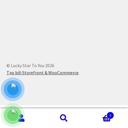
© Lucky Star To You 2026
Tạo bởi Storefront & WooCommerce
.
0
Tìm
Tìm