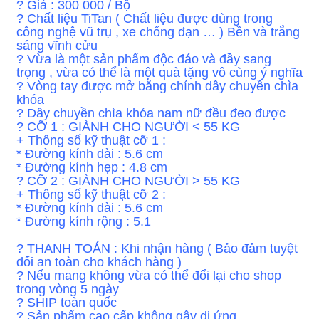
?
Giá : 300 000 / Bộ
?
Chất liệu TiTan ( Chất liệu được dùng trong
công nghệ vũ trụ , xe chống đạn … ) Bền và trắng
sáng vĩnh cửu
?
Vừa là một sản phẩm độc đáo và đầy sang
trọng , vừa có thể là một quà tặng vô cùng ý nghĩa
?
Vòng tay được mở bằng chính dây chuyền chìa
khóa
? Dây chuyền chìa khóa nam nữ đều đeo được
? CỠ 1 : GIÀNH CHO NGƯỜI < 55 KG
+ Thông số kỹ thuật cỡ 1 :
* Đường kính dài : 5.6 cm
* Đường kính hẹp : 4.8 cm
? CỠ 2 : GIÀNH CHO NGƯỜI > 55 KG
+ Thông số kỹ thuật cỡ 2 :
* Đường kính dài : 5.6 cm
* Đường kính rộng : 5.1
? THANH TOÁN : Khi nhận hàng ( Bảo đảm tuyệt
đối an toàn cho khách hàng )
? Nếu mang không vừa có thể đổi lại cho shop
trong vòng 5 ngày
? SHIP toàn quốc
? Sản phẩm cao cấp không gây dị ứng