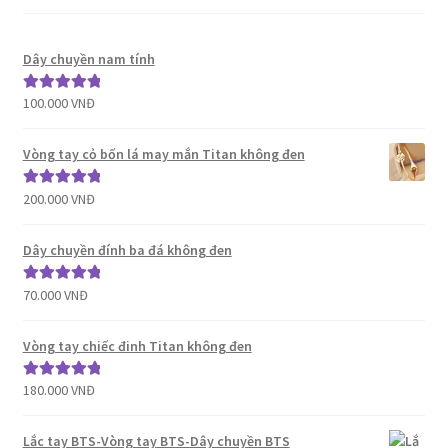
Dây chuyền nam tính
100.000
VNĐ
Được xếp
hạng
5.00
5
sao
Vòng tay cỏ bốn lá may mắn Titan không đen
200.000
VNĐ
Được xếp
hạng
5.00
5
sao
Dây chuyền đính ba đá không đen
70.000
VNĐ
Được xếp
hạng
5.00
5
sao
Vòng tay chiếc đinh Titan không đen
180.000
VNĐ
Được xếp
hạng
5.00
5
sao
Lắc tay BTS-Vòng tay BTS-Dây chuyền BTS