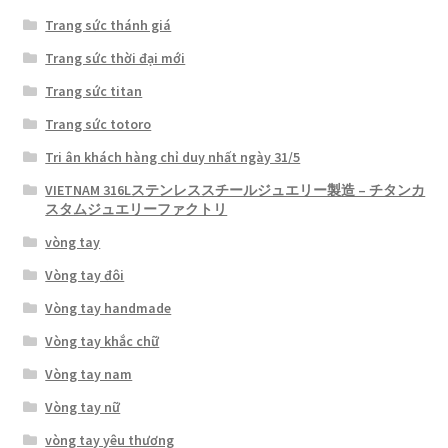
Trang sức thánh giá
Trang sức thời đại mới
Trang sức titan
Trang sức totoro
Tri ân khách hàng chỉ duy nhất ngày 31/5
VIETNAM 316Lステンレススチールジュエリー製造 – チタンカ
スタムジュエリーファクトリ
vòng tay
Vòng tay đôi
Vòng tay handmade
Vòng tay khắc chữ
Vòng tay nam
Vòng tay nữ
vòng tay yêu thương