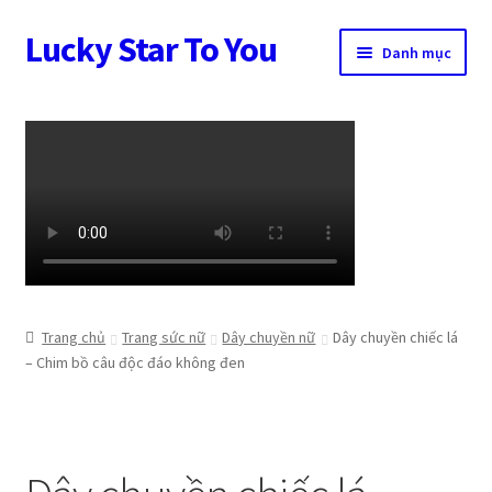
Lucky Star To You
Đi
Chuyển
Danh mục
đến
đến
Điều
nội
Trang chủ
hướng
dung
Câu chuyện trang sức
Cửa hàng
Giỏ hàng
Tài khoản
Trang chủ
Trang sức nữ
Dây chuyền nữ
Dây chuyền chiếc lá
– Chim bồ câu độc đáo không đen
Thanh toán