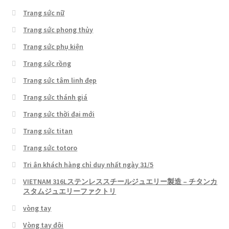
Trang sức nữ
Trang sức phong thủy
Trang sức phụ kiện
Trang sức rồng
Trang sức tâm linh đẹp
Trang sức thánh giá
Trang sức thời đại mới
Trang sức titan
Trang sức totoro
Tri ân khách hàng chỉ duy nhất ngày 31/5
VIETNAM 316Lステンレススチールジュエリー製造 – チタンカ
スタムジュエリーファクトリ
vòng tay
Vòng tay đôi