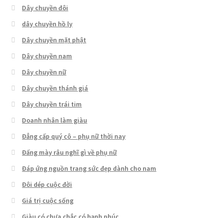
Dây chuyền đôi
dây chuyền hồ ly
Dây chuyền mặt phật
Dây chuyền nam
Dây chuyền nữ
Dây chuyền thánh giá
Dây chuyền trái tim
Doanh nhân làm giàu
Đẳng cấp quý cô – phụ nữ thời nay
Đấng mày râu nghĩ gì về phụ nữ
Đáp ứng nguồn trang sức đẹp dành cho nam
Đôi dép cuộc đời
Giá trị cuộc sống
Giàu có chưa chắc có hạnh phúc