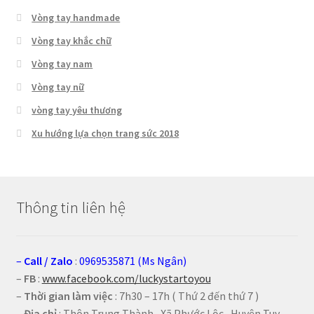
Vòng tay handmade
Vòng tay khắc chữ
Vòng tay nam
Vòng tay nữ
vòng tay yêu thương
Xu hướng lựa chọn trang sức 2018
Thông tin liên hệ
–
Call
/
Zalo
:
0969535871 (Ms Ngân)
–
FB
:
www.facebook.com/luckystartoyou
–
Thời gian làm việc
: 7h30 – 17h ( Thứ 2 đến thứ 7 )
–
Địa chỉ
: Thôn Trung Thành , Xã Phước Lộc , Huyện Tuy