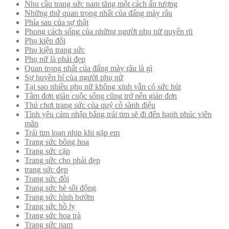
Nhu cầu trang sức nam tăng một cách ấn tượng
Những thứ quan trọng nhất của đấng mày râu
Phía sau của sự thật
Phong cách sống của những người phụ nữ quyến rũ
Phụ kiện đôi
Phụ kiện trang sức
Phụ nữ là phải đẹp
Quan trọng nhất của đấng mày râu là gì
Sự huyền bí của người phụ nữ
Tại sao nhiều phụ nữ không xinh vẫn có sức hút
Tâm đơn giản cuộc sống cũng trở nên giản đơn
Thú chơi trang sức của quý cô sành điệu
Tình yêu cảm nhận bằng trái tim sẽ đi đến hạnh phúc viên
mãn
Trái tim loạn nhịp khi gặp em
Trang sức bông hoa
Trang sức cặp
Trang sức cho phái đẹp
trang sức đẹp
Trang sức đôi
Trang sức hè sôi động
Trang sức hình bướm
Trang sức hồ ly
Trang sức hoa trà
Trang sức nam