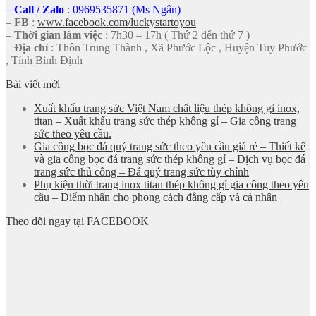
–
Call
/
Zalo
:
0969535871 (Ms Ngân)
–
FB
:
www.facebook.com/luckystartoyou
–
Thời gian làm việc
: 7h30 – 17h ( Thứ 2 đến thứ 7 )
–
Địa chỉ
: Thôn Trung Thành , Xã Phước Lộc , Huyện Tuy Phước
, Tỉnh Bình Định
Bài viết mới
Xuất khẩu trang sức Việt Nam chất liệu thép không gỉ inox,
titan – Xuất khẩu trang sức thép không gỉ – Gia công trang
sức theo yêu cầu.
Gia công bọc đá quý trang sức theo yêu cầu giá rẻ – Thiết kế
và gia công bọc đá trang sức thép không gỉ – Dịch vụ bọc đá
trang sức thủ công – Đá quý trang sức tùy chỉnh
Phụ kiện thời trang inox titan thép không gỉ gia công theo yêu
cầu – Điểm nhấn cho phong cách đẳng cấp và cá nhân
Theo dõi ngay tại FACEBOOK