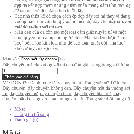
dẹp
đã kết hợp thêm những điểm nhấn mang đậm tính thời đại
để tạo nên vẻ độc đáo cho chuỗi dây.
Các nhà thiết kế đã chọn cách ép dẹp dây sợi mì thay vì dạng
vuông hay tròn với dụng ý giảm thiểu độ dày cho
dây chuyền
mặt đá vuông sợi mì dẹp.
Màu đen của đá còn tạo một loại cảm giác huyền bí và một
chút quyến rũ ma mị cho người đeo. Mặt đá đen được “bao
bọc” bởi 1 lớp kim loại như để bảo toàn tuyệt đối “ma lực”
khó cưỡng của sợi dây.
Màu sắc
Xóa
Dây chuyền mặt đá vuông sơi mì dẹp đơn giản sang trọng số lượng
Thêm vào giỏ hàng
Mã:
DCN920
Danh mục:
Dây chuyền nữ
,
Trang sức nữ
Từ khóa:
Dây chuyền
,
dây chuyền không đen
,
Dây chuyền mặt đá vuông sơi
mì
,
dây chuyền nữ
,
dây chuyền titan
,
dây chuyền titan nữ
,
faay
chuyền mặt đá
,
tảng sức titan
,
trang sức nữ
,
Trang sức thời trang nữ
Mô tả
Thông tin bổ sung
Đánh giá (0)
Mô tả