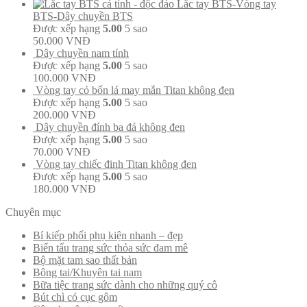
Lắc tay BTS-Vòng tay
BTS-Dây chuyền BTS
Được xếp hạng
5.00
5 sao
50.000
VNĐ
Dây chuyền nam tính
Được xếp hạng
5.00
5 sao
100.000
VNĐ
Vòng tay cỏ bốn lá may mắn Titan không đen
Được xếp hạng
5.00
5 sao
200.000
VNĐ
Dây chuyền đính ba đá không đen
Được xếp hạng
5.00
5 sao
70.000
VNĐ
Vòng tay chiếc đinh Titan không đen
Được xếp hạng
5.00
5 sao
180.000
VNĐ
Chuyên mục
Bí kiếp phối phụ kiện nhanh – đẹp
Biến tấu trang sức thỏa sức đam mê
Bộ mặt tam sao thất bản
Bông tai/Khuyên tai nam
Bữa tiệc trang sức dành cho những quý cô
Bút chì có cục gôm