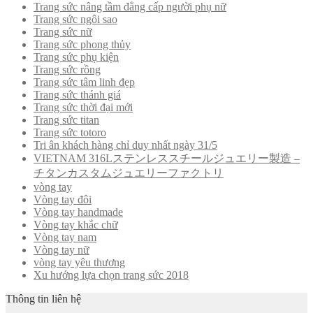
Trang sức nâng tầm đẳng cấp người phụ nữ
Trang sức ngôi sao
Trang sức nữ
Trang sức phong thủy
Trang sức phụ kiện
Trang sức rồng
Trang sức tâm linh đẹp
Trang sức thánh giá
Trang sức thời đại mới
Trang sức titan
Trang sức totoro
Tri ân khách hàng chỉ duy nhất ngày 31/5
VIETNAM 316Lステンレススチールジュエリー製造 –
チタンカスタムジュエリーファクトリ
vòng tay
Vòng tay đôi
Vòng tay handmade
Vòng tay khắc chữ
Vòng tay nam
Vòng tay nữ
vòng tay yêu thương
Xu hướng lựa chọn trang sức 2018
Thông tin liên hệ