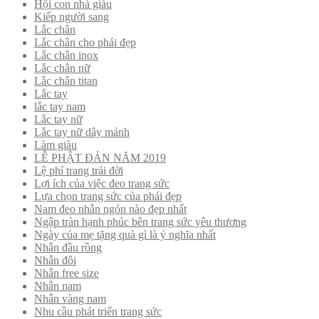
Hội con nhà giàu
Kiếp người sang
Lắc chân
Lắc chân cho phái đẹp
Lắc chân inox
Lắc chân nữ
Lắc chân titan
Lắc tay
lắc tay nam
Lắc tay nữ
Lắc tay nữ dây mảnh
Làm giàu
LỄ PHẬT ĐẢN NĂM 2019
Lệ phí trang trải đời
Lợi ích của việc đeo trang sức
Lựa chọn trang sức của phái đẹp
Nam đeo nhẫn ngón nào đẹp nhất
Ngập tràn hạnh phúc bên trang sức yêu thương
Ngày của mẹ tặng quà gì là ý nghĩa nhất
Nhẫn đầu rồng
Nhẫn đôi
Nhẫn free size
Nhẫn nam
Nhẫn vàng nam
Nhu cầu phát triển trang sức