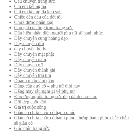
Câu chuyện trang sức
Chị em kết nghĩa
Chị em kết nghĩa keo sơn
Chiếc đèn dầu của đời tôi
Chưa được phân loại
Con gái của ông trùm trang sức
Dấu hiệu nhận diện người phụ nữ sẽ hạnh phúc
Dây chuyền cung hoàng đạo
Dây chuyền đôi
dây chuyền hồ ly
Dây chuyền mặt phật
Dây chuyền nam
Dây chuyền nữ
Dây chuyền thánh giá
Dây chuyền trái tim
Doanh nhân làm giàu
Đẳng cấp quý cô – phụ nữ thời nay
Đấng mày râu nghĩ gì về phụ nữ
Đáp ứng nguồn trang sức đẹp dành cho nam
Đôi dép cuộc đời
Giá trị cuộc sống
Giàu có chưa chắc có hạnh phúc
Giàu có chưa chắc có hạnh phúc nhưng hạnh phúc chắc chắn
sẽ giàu có
Góc nhìn trang sức