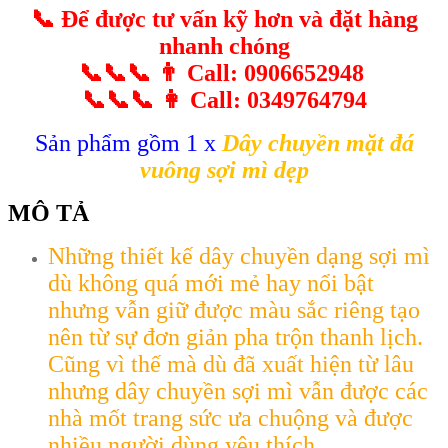
📞
Để được tư vấn kỹ hơn và đặt hàng
nhanh chóng
📞📞📞
👨
Call: 0906652948
📞📞📞
👩
Call: 0349764794
Sản phẩm gồm 1 x
Dây chuyền mặt đá
vuông sợi mì dẹp
MÔ TẢ
Những thiết kế dây chuyền dạng sợi mì
dù không quá mới mẻ hay nổi bật
nhưng vẫn giữ được màu sắc riêng tạo
nên từ sự đơn giản pha trộn thanh lịch.
Cũng vì thế mà dù đã xuất hiện từ lâu
nhưng dây chuyền sợi mì vẫn được các
nhà mốt trang sức ưa chuộng và được
nhiều người dùng yêu thích.