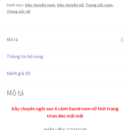
Danh mục:
Dây chuyền nam
,
Dây chuyền nữ
,
Trang sức nam
,
cánh
Trang sức nữ
David
nam
nữ
thời
Mô tả
trang
titan
đeo
Thông tin bổ sung
mãi
mãi
Đánh giá (0)
số
lượng
Mô tả
Dây chuyền ngôi sao 6 cánh David nam nữ thời trang
titan đeo mãi mãi
CHẤT LIỆU
: TITANIUM