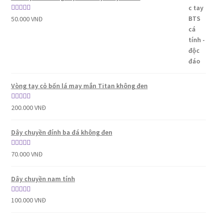
Được xếp
50.000
VNĐ
hạng
5.00
5
sao
Vòng tay cỏ bốn lá may mắn Titan không đen
Được xếp
200.000
VNĐ
hạng
5.00
5
sao
Dây chuyền đính ba đá không đen
Được xếp
70.000
VNĐ
hạng
5.00
5
sao
Dây chuyền nam tính
Được xếp
100.000
VNĐ
hạng
5.00
5