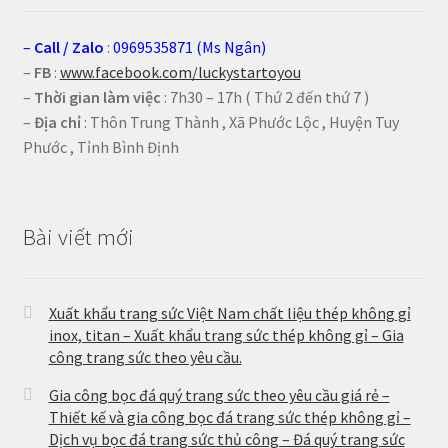
–
Call
/
Zalo
:
0969535871 (Ms Ngân)
–
FB
:
www.facebook.com/luckystartoyou
–
Thời gian làm việc
: 7h30 – 17h ( Thứ 2 đến thứ 7 )
–
Địa chỉ
: Thôn Trung Thành , Xã Phước Lộc , Huyện Tuy
Phước , Tỉnh Bình Định
Bài viết mới
Xuất khẩu trang sức Việt Nam chất liệu thép không gỉ
inox, titan – Xuất khẩu trang sức thép không gỉ – Gia
công trang sức theo yêu cầu.
Gia công bọc đá quý trang sức theo yêu cầu giá rẻ –
Thiết kế và gia công bọc đá trang sức thép không gỉ –
Dịch vụ bọc đá trang sức thủ công – Đá quý trang sức