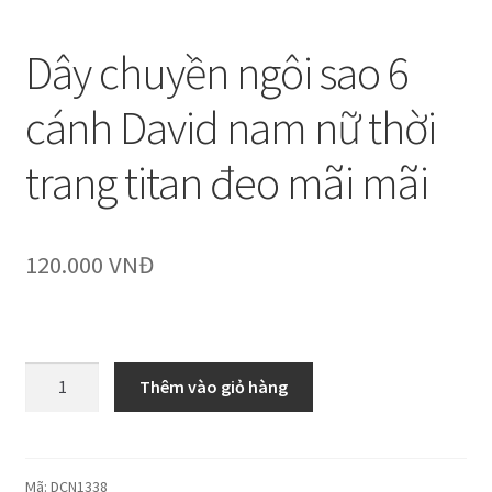
Dây chuyền ngôi sao 6
cánh David nam nữ thời
trang titan đeo mãi mãi
120.000
VNĐ
Dây
Thêm vào giỏ hàng
chuyền
ngôi
sao
6
Mã:
DCN1338