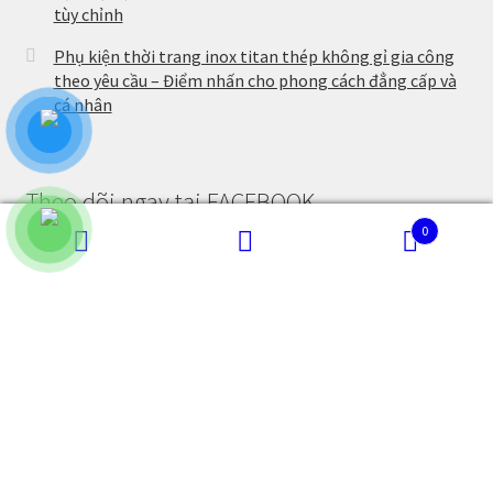
tùy chỉnh
Phụ kiện thời trang inox titan thép không gỉ gia công
theo yêu cầu – Điểm nhấn cho phong cách đẳng cấp và
cá nhân
Theo dõi ngay tại FACEBOOK
0
Tìm
Tìm
kiếm:
kiếm