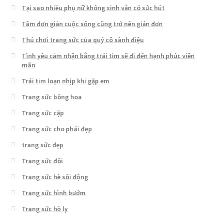
Tại sao nhiều phụ nữ không xinh vẫn có sức hút
Tâm đơn giản cuộc sống cũng trở nên giản đơn
Thú chơi trang sức của quý cô sành điệu
Tình yêu cảm nhận bằng trái tim sẽ đi đến hạnh phúc viên
mãn
Trái tim loạn nhịp khi gặp em
Trang sức bông hoa
Trang sức cặp
Trang sức cho phái đẹp
trang sức đẹp
Trang sức đôi
Trang sức hè sôi động
Trang sức hình bướm
Trang sức hồ ly