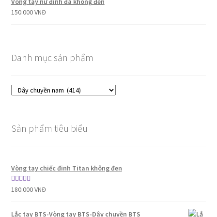
Vòng tay nữ đính đá không đen
150.000
VNĐ
Danh mục sản phẩm
Sản phẩm tiêu biểu
Vòng tay chiếc đinh Titan không đen
Được xếp
180.000
VNĐ
hạng
5.00
5
sao
Lắc tay BTS-Vòng tay BTS-Dây chuyền BTS