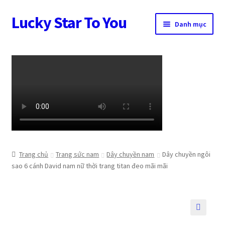
Lucky Star To You
Đi
Chuyển
Danh mục
đến
đến
Điều
nội
Trang chủ
hướng
dung
Câu chuyện trang sức
Cửa hàng
Giỏ hàng
Tài khoản
Trang chủ
Trang sức nam
Dây chuyền nam
Dây chuyền ngôi
sao 6 cánh David nam nữ thời trang titan đeo mãi mãi
Thanh toán