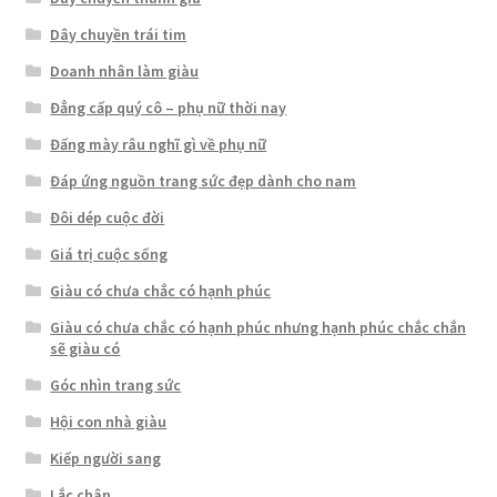
Dây chuyền trái tim
Doanh nhân làm giàu
Đẳng cấp quý cô – phụ nữ thời nay
Đấng mày râu nghĩ gì về phụ nữ
Đáp ứng nguồn trang sức đẹp dành cho nam
Đôi dép cuộc đời
Giá trị cuộc sống
Giàu có chưa chắc có hạnh phúc
Giàu có chưa chắc có hạnh phúc nhưng hạnh phúc chắc chắn
sẽ giàu có
Góc nhìn trang sức
Hội con nhà giàu
Kiếp người sang
Lắc chân