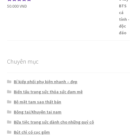
50.000
VNĐ
Được xếp
hạng
5.00
5
sao
Chuyên mục
Bí kiếp phối phụ kiện nhanh – đẹp
Biến tấu trang sức thỏa sức đam mê
Bộ mặt tam sao thất bản
Bông tai/Khuyên tai nam
Bữa tiệc trang sức dành cho những quý cô
Bút chì có cục gôm