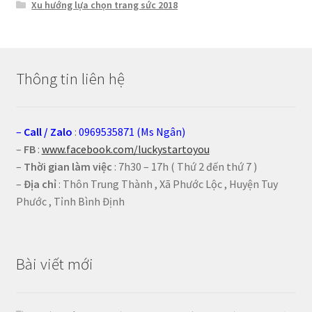
Xu hướng lựa chọn trang sức 2018
Thông tin liên hệ
–
Call
/
Zalo
:
0969535871 (Ms Ngân)
–
FB
:
www.facebook.com/luckystartoyou
–
Thời gian làm việc
: 7h30 – 17h ( Thứ 2 đến thứ 7 )
–
Địa chỉ
: Thôn Trung Thành , Xã Phước Lộc , Huyện Tuy
Phước , Tỉnh Bình Định
Bài viết mới