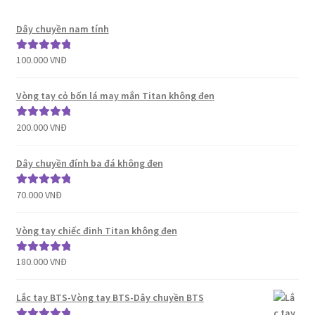
Dây chuyền nam tính
100.000
VNĐ
Được xếp
hạng
5.00
5
sao
Vòng tay cỏ bốn lá may mắn Titan không đen
200.000
VNĐ
Được xếp
hạng
5.00
5
sao
Dây chuyền đính ba đá không đen
70.000
VNĐ
Được xếp
hạng
5.00
5
sao
Vòng tay chiếc đinh Titan không đen
180.000
VNĐ
Được xếp
hạng
5.00
5
sao
Lắc tay BTS-Vòng tay BTS-Dây chuyền BTS