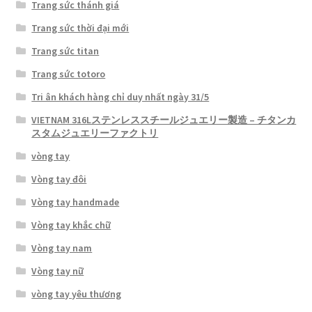
Trang sức thánh giá
Trang sức thời đại mới
Trang sức titan
Trang sức totoro
Tri ân khách hàng chỉ duy nhất ngày 31/5
VIETNAM 316Lステンレススチールジュエリー製造 – チタンカ
スタムジュエリーファクトリ
vòng tay
Vòng tay đôi
Vòng tay handmade
Vòng tay khắc chữ
Vòng tay nam
Vòng tay nữ
vòng tay yêu thương