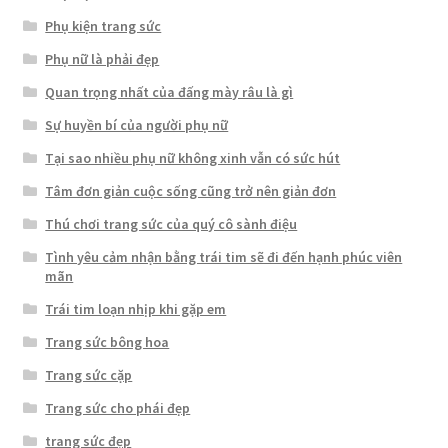
Phụ kiện trang sức
Phụ nữ là phải đẹp
Quan trọng nhất của đấng mày râu là gì
Sự huyền bí của người phụ nữ
Tại sao nhiều phụ nữ không xinh vẫn có sức hút
Tâm đơn giản cuộc sống cũng trở nên giản đơn
Thú chơi trang sức của quý cô sành điệu
Tình yêu cảm nhận bằng trái tim sẽ đi đến hạnh phúc viên
mãn
Trái tim loạn nhịp khi gặp em
Trang sức bông hoa
Trang sức cặp
Trang sức cho phái đẹp
trang sức đẹp