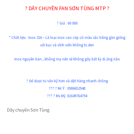
? DÂY CHUYỀN FAN SƠN TÙNG MTP ?
? Giá : 60 000
* Chất liệu : Inox 316 – Là loại inox cao cấp có m
àu sắc trắng gần giống
với bạc
và vĩnh viễn không bị đen
Inox nguyên bản , không mạ nên sẽ không gây bất kỳ dị ứng nào
? Để được tư vấn kỹ hơn và đặt hàng nhanh chóng
??? ? Mr Ý : 0906652948
??? ? Ms Mỹ :01649764794
Dây chuyền Sơn Tùng