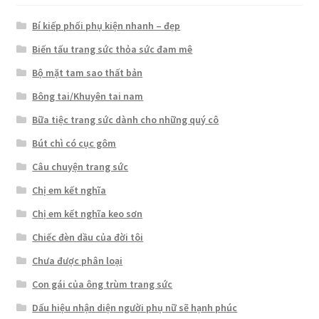
Bí kiếp phối phụ kiện nhanh – đẹp
Biến tấu trang sức thỏa sức đam mê
Bộ mặt tam sao thất bản
Bông tai/Khuyên tai nam
Bữa tiệc trang sức dành cho những quý cô
Bút chì có cục gôm
Câu chuyện trang sức
Chị em kết nghĩa
Chị em kết nghĩa keo sơn
Chiếc đèn dầu của đời tôi
Chưa được phân loại
Con gái của ông trùm trang sức
Dấu hiệu nhận diện người phụ nữ sẽ hạnh phúc