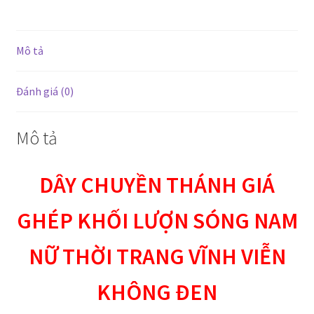
nam
nữ
thời
Mô tả
trang
sang
Đánh giá (0)
trọng
VĨNH
VIỄN
Mô tả
KHÔNG
ĐEN
DÂY CHUYỀN THÁNH GIÁ
số
lượng
GHÉP KHỐI LƯỢN SÓNG NAM
NỮ THỜI TRANG VĨNH VIỄN
KHÔNG ĐEN