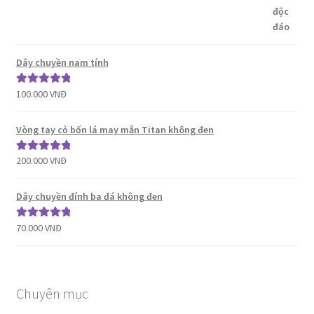
Dây chuyền nam tính
100.000
VNĐ
Được xếp
hạng
5.00
5
sao
Vòng tay cỏ bốn lá may mắn Titan không đen
200.000
VNĐ
Được xếp
hạng
5.00
5
sao
Dây chuyền đính ba đá không đen
70.000
VNĐ
Được xếp
hạng
5.00
5
sao
Chuyên mục