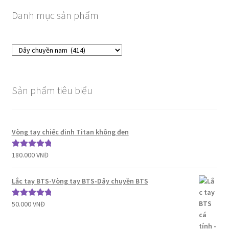
Danh mục sản phẩm
Sản phẩm tiêu biểu
Vòng tay chiếc đinh Titan không đen
180.000
VNĐ
Được xếp
hạng
5.00
5
sao
Lắc tay BTS-Vòng tay BTS-Dây chuyền BTS
50.000
VNĐ
Được xếp
hạng
5.00
5
sao