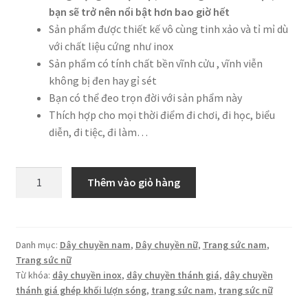
bạn sẽ trở nên nổi bật hơn bao giờ hết
Sản phẩm được thiết kế vô cùng tinh xảo và tỉ mỉ dù
với chất liệu cứng như inox
Sản phẩm có tính chất bền vĩnh cửu , vĩnh viễn
không bị đen hay gỉ sét
Bạn có thể đeo trọn đời với sản phẩm này
Thích hợp cho mọi thời điểm đi chơi, đi học, biểu
diễn, đi tiệc, đi làm…
Dây
Thêm vào giỏ hàng
chuyền
thánh
giá
GHÉP
Danh mục:
Dây chuyền nam
,
Dây chuyền nữ
,
Trang sức nam
,
Trang sức nữ
KHỐI
Từ khóa:
dây chuyền inox
,
dây chuyền thánh giá
,
dây chuyền
LƯỢN
thánh giá ghép khối lượn sóng
,
trang sức nam
,
trang sức nữ
SÓNG