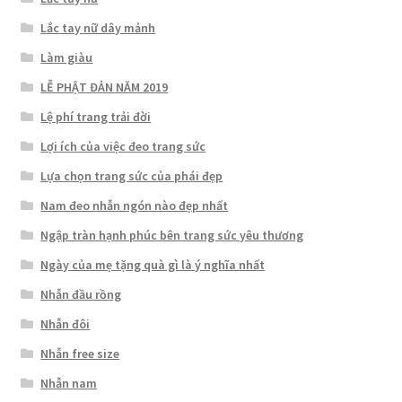
Lắc tay nữ dây mảnh
Làm giàu
LỄ PHẬT ĐẢN NĂM 2019
Lệ phí trang trải đời
Lợi ích của việc đeo trang sức
Lựa chọn trang sức của phái đẹp
Nam đeo nhẫn ngón nào đẹp nhất
Ngập tràn hạnh phúc bên trang sức yêu thương
Ngày của mẹ tặng quà gì là ý nghĩa nhất
Nhẫn đầu rồng
Nhẫn đôi
Nhẫn free size
Nhẫn nam