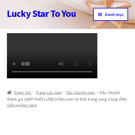
Lucky Star To You
Đi
Chuyển
Danh mục
đến
đến
Điều
nội
Trang chủ
hướng
dung
Câu chuyện trang sức
Cửa hàng
Giỏ hàng
Tài khoản
Trang chủ
Trang sức nam
Dây chuyền nam
Dây chuyền
thánh giá GHÉP KHỐI LƯỢN SÓNG nam nữ thời trang sang trọng VĨNH
VIỄN KHÔNG ĐEN
Thanh toán