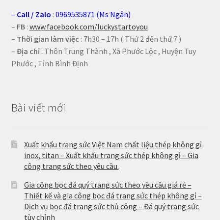
–
Call
/
Zalo
:
0969535871 (Ms Ngân)
–
FB
:
www.facebook.com/luckystartoyou
–
Thời gian làm việc
: 7h30 – 17h ( Thứ 2 đến thứ 7 )
–
Địa chỉ
: Thôn Trung Thành , Xã Phước Lộc , Huyện Tuy
Phước , Tỉnh Bình Định
Bài viết mới
Xuất khẩu trang sức Việt Nam chất liệu thép không gỉ
inox, titan – Xuất khẩu trang sức thép không gỉ – Gia
công trang sức theo yêu cầu.
Gia công bọc đá quý trang sức theo yêu cầu giá rẻ –
Thiết kế và gia công bọc đá trang sức thép không gỉ –
Dịch vụ bọc đá trang sức thủ công – Đá quý trang sức
tùy chỉnh