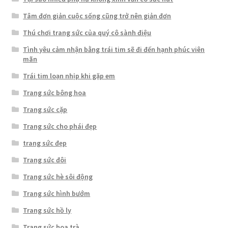
Tâm đơn giản cuộc sống cũng trở nên giản đơn
Thú chơi trang sức của quý cô sành điệu
Tình yêu cảm nhận bằng trái tim sẽ đi đến hạnh phúc viên
mãn
Trái tim loạn nhịp khi gặp em
Trang sức bông hoa
Trang sức cặp
Trang sức cho phái đẹp
trang sức đẹp
Trang sức đôi
Trang sức hè sôi động
Trang sức hình bướm
Trang sức hồ ly
Trang sức hoa trà