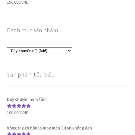
150.000
VNĐ
Danh mục sản phẩm
Sản phẩm tiêu biểu
Dây chuyền nam tính
100.000
VNĐ
Được xếp
hạng
5.00
5
sao
Vòng tay cỏ bốn lá may mắn Titan không đen