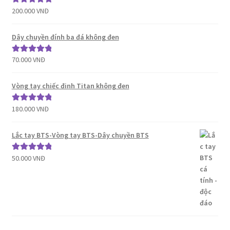
200.000
VNĐ
Được xếp
hạng
5.00
5
sao
Dây chuyền đính ba đá không đen
70.000
VNĐ
Được xếp
hạng
5.00
5
sao
Vòng tay chiếc đinh Titan không đen
180.000
VNĐ
Được xếp
hạng
5.00
5
sao
Lắc tay BTS-Vòng tay BTS-Dây chuyền BTS
50.000
VNĐ
Được xếp
hạng
5.00
5
sao