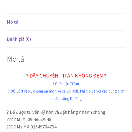
đáo
số
lượng
Mô tả
Đánh giá (0)
Mô tả
? DÂY CHUYỀN TITAN KHÔNG ĐEN ?
? Chất liệu TiTan
? ĐỘ BỀN cao , chống ăn mòn kể cả với axít, khí clo và với các dung dịch
muối thông thường
? Để được tư vấn kỹ hơn và đặt hàng nhanh chóng
??? ? Mr Ý : 0906652948
??? ? Ms Mỹ :01649764794