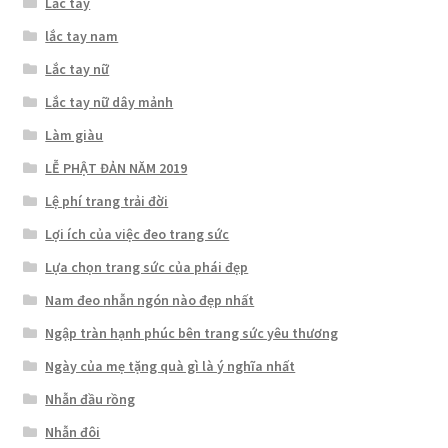
Lắc tay
lắc tay nam
Lắc tay nữ
Lắc tay nữ dây mảnh
Làm giàu
LỄ PHẬT ĐẢN NĂM 2019
Lệ phí trang trải đời
Lợi ích của việc đeo trang sức
Lựa chọn trang sức của phái đẹp
Nam đeo nhẫn ngón nào đẹp nhất
Ngập tràn hạnh phúc bên trang sức yêu thương
Ngày của mẹ tặng quà gì là ý nghĩa nhất
Nhẫn đầu rồng
Nhẫn đôi