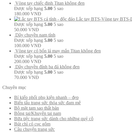
Vòng tay chiếc đinh Titan không đen
Được xếp hạng
5.00
5 sao
180.000
VNĐ
Lắc tay BTS-Vòng tay BTS-
Được xếp hạng
5.00
5 sao
50.000
VNĐ
Dây chuyền nam tính
Được xếp hạng
5.00
5 sao
100.000
VNĐ
Vòng tay cỏ bốn lá may mắn Titan không đen
Được xếp hạng
5.00
5 sao
200.000
VNĐ
Dây chuyền đính ba đá không đen
Được xếp hạng
5.00
5 sao
70.000
VNĐ
Chuyên mục
Bí kiếp phối phụ kiện nhanh – đẹp
Biến tấu trang sức thỏa sức đam mê
Bộ mặt tam sao thất bản
Bông tai/Khuyên tai nam
Bữa tiệc trang sức dành cho những quý cô
Bút chì có cục gôm
Câu chuyện trang sức