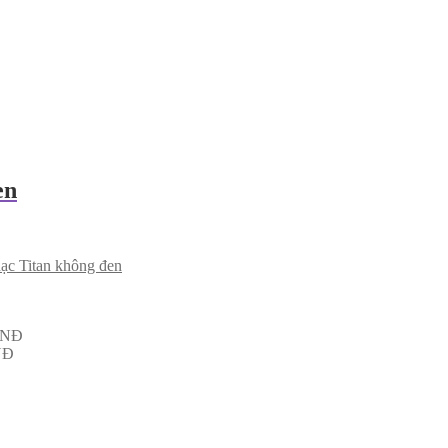
en
ạc Titan không đen
NĐ
NĐ