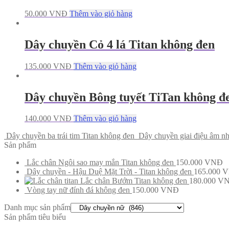
50.000
VNĐ
Thêm vào giỏ hàng
Dây chuyền Cỏ 4 lá Titan không đen
135.000
VNĐ
Thêm vào giỏ hàng
Dây chuyền Bông tuyết TiTan không đ
140.000
VNĐ
Thêm vào giỏ hàng
Dây chuyền ba trái tim Titan không đen
Dây chuyền giai điệu âm nh
Sản phẩm
Lắc chân Ngôi sao may mắn Titan không đen
150.000
VNĐ
Dây chuyền - Hậu Duệ Mặt Trời - Titan không đen
165.000
V
Lắc chân Bướm Titan không đen
180.000
V
Vòng tay nữ đính đá không đen
150.000
VNĐ
Danh mục sản phẩm
Sản phẩm tiêu biểu