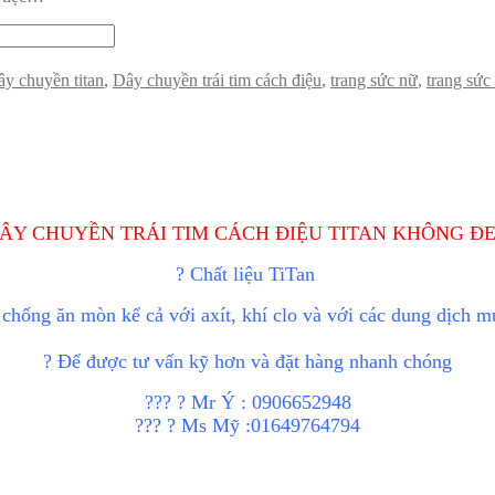
ây chuyền titan
,
Dây chuyền trái tim cách điệu
,
trang sức nữ
,
trang sức 
DÂY CHUYỀN TRÁI TIM CÁCH ĐIỆU TITAN KHÔNG ĐE
? Chất liệu TiTan
chống ăn mòn kể cả với axít, khí clo và với các dung dịch m
? Để được tư vấn kỹ hơn và đặt hàng nhanh chóng
??? ? Mr Ý : 0906652948
??? ? Ms Mỹ :01649764794