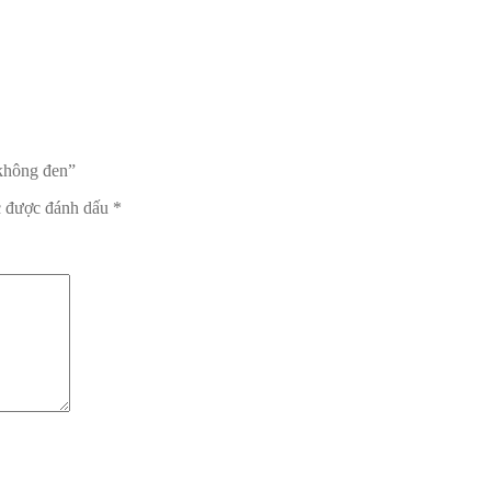
 không đen”
c được đánh dấu
*