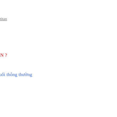
titan
N ?
uối thông thường