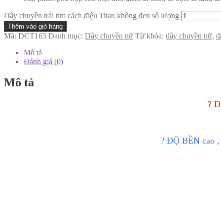
Dây chuyền trái tim cách điệu Titan không đen số lượng
Thêm vào giỏ hàng
Mã:
DCT165
Danh mục:
Dây chuyền nữ
Từ khóa:
dây chuyền nữ
,
d
Mô tả
Đánh giá (0)
Mô tả
? 
? ĐỘ BỀN cao , 