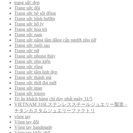
trang sức đẹp
Trang sức đôi
Trang sức hè sôi động
Trang sức hình bướm
Trang sức hồ ly
Trang sức hoa trà
Trang sức nam
Trang sức nâng tầm đẳng cấp người phụ nữ
Trang sức ngôi sao
Trang sức nữ
Trang sức phong thủy
Trang sức phụ kiện
Trang sức rồng
Trang sức tâm linh đẹp
Trang sức thánh giá
Trang sức thời đại mới
Trang sức titan
Trang sức totoro
Tri ân khách hàng chỉ duy nhất ngày 31/5
VIETNAM 316Lステンレススチールジュエリー製造 –
チタンカスタムジュエリーファクトリ
vòng tay
Vòng tay đôi
Vòng tay handmade
Vòng tay khắc chữ