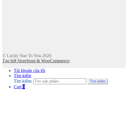
© Lucky Star To You 2026
Tạo bởi Storefront & WooCommerce
.
Tài khoản của tôi
Tìm kiếm
Tìm kiếm:
Tìm kiếm
Cart
0