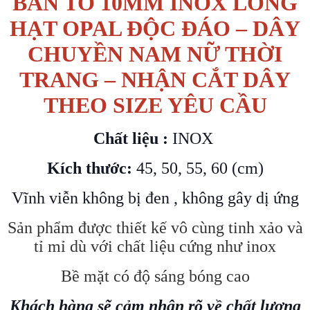
BẢN TO 10MM INOX LỒNG
HẠT OPAL ĐỘC ĐÁO – DÂY
CHUYỀN NAM NỮ THỜI
TRANG – NHẬN CẮT DÂY
THEO SIZE YÊU CẦU
Chất liệu :
INOX
Kích thước:
45, 50, 55, 60 (cm)
Vĩnh viễn không bị đen , không gây dị ứng
Sản phẩm được thiết kế vô cùng tinh xảo và
tỉ mỉ dù với chất liệu cứng như inox
Bề mặt có độ sáng bóng cao
Khách hàng sẽ cảm nhận rõ về chất lượng