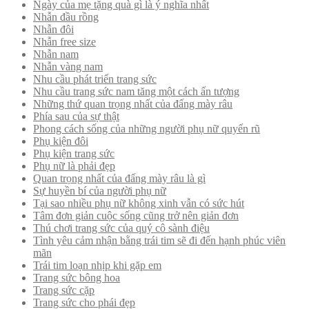
Ngày của mẹ tặng quà gì là ý nghĩa nhất
Nhẫn đầu rồng
Nhẫn đôi
Nhẫn free size
Nhẫn nam
Nhẫn vàng nam
Nhu cầu phát triển trang sức
Nhu cầu trang sức nam tăng một cách ấn tượng
Những thứ quan trọng nhất của đấng mày râu
Phía sau của sự thật
Phong cách sống của những người phụ nữ quyến rũ
Phụ kiện đôi
Phụ kiện trang sức
Phụ nữ là phải đẹp
Quan trọng nhất của đấng mày râu là gì
Sự huyền bí của người phụ nữ
Tại sao nhiều phụ nữ không xinh vẫn có sức hút
Tâm đơn giản cuộc sống cũng trở nên giản đơn
Thú chơi trang sức của quý cô sành điệu
Tình yêu cảm nhận bằng trái tim sẽ đi đến hạnh phúc viên
mãn
Trái tim loạn nhịp khi gặp em
Trang sức bông hoa
Trang sức cặp
Trang sức cho phái đẹp