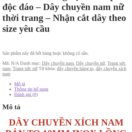
độc đáo – Dây chuyền nam nữ
thời trang – Nhận cắt dây theo
size yêu cầu
Sản phẩm này đã hết hàng hoặc không có sẵn.
Mã:
N/A
Danh mục:
Dây chuyền nam
,
Dây chuyền nữ
,
Trang sức
nam
,
Trang sức nữ
Từ khóa:
dây chuyền bảng to
,
dây chuyền xích
nam
Mô tả
Thông tin bổ sung
Đánh giá (0)
Mô tả
DÂY CHUYỀN XÍCH NAM