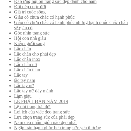
Đáp ứng nguồn trang sức đẹp dành cho nam
Đôi dép cuộc đời
Giá trị cuộc sống
Giàu có chưa chắc có hạnh phúc
Giàu có chưa chắc có hạnh phúc nhưng hạnh phúc chắc chắn
sẽ giàu có
Góc nhìn trang sức
Hội con nhà giàu
Kiếp người sang
Lắc chân
Lắc chân cho phái đẹp
Lắc chân inox
Lắc chân nữ
Lắc chân titan
Lắc tay
lắc tay nam
Lắc tay nữ
Lắc tay nữ dây mảnh
Làm giàu
LỄ PHẬT ĐẢN NĂM 2019
Lệ phí trang trải đời
Lợi ích của việc đeo trang sức
Lựa chọn trang sức của phái đẹp
Nam đeo nhẫn ngón nào đẹp nhất
Ngập tràn hạnh phúc bên trang sức yêu thương