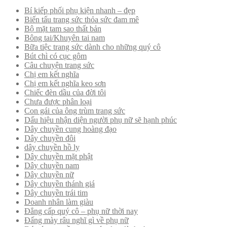
Bí kiếp phối phụ kiện nhanh – đẹp
Biến tấu trang sức thỏa sức đam mê
Bộ mặt tam sao thất bản
Bông tai/Khuyên tai nam
Bữa tiệc trang sức dành cho những quý cô
Bút chì có cục gôm
Câu chuyện trang sức
Chị em kết nghĩa
Chị em kết nghĩa keo sơn
Chiếc đèn dầu của đời tôi
Chưa được phân loại
Con gái của ông trùm trang sức
Dấu hiệu nhận diện người phụ nữ sẽ hạnh phúc
Dây chuyền cung hoàng đạo
Dây chuyền đôi
dây chuyền hồ ly
Dây chuyền mặt phật
Dây chuyền nam
Dây chuyền nữ
Dây chuyền thánh giá
Dây chuyền trái tim
Doanh nhân làm giàu
Đẳng cấp quý cô – phụ nữ thời nay
Đấng mày râu nghĩ gì về phụ nữ