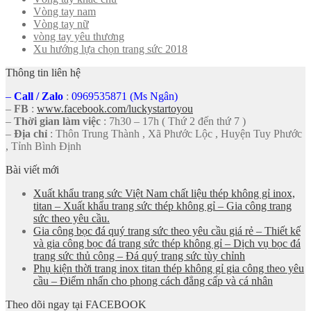
Vòng tay nam
Vòng tay nữ
vòng tay yêu thương
Xu hướng lựa chọn trang sức 2018
Thông tin liên hệ
–
Call
/
Zalo
:
0969535871 (Ms Ngân)
–
FB
:
www.facebook.com/luckystartoyou
–
Thời gian làm việc
: 7h30 – 17h ( Thứ 2 đến thứ 7 )
–
Địa chỉ
: Thôn Trung Thành , Xã Phước Lộc , Huyện Tuy Phước
, Tỉnh Bình Định
Bài viết mới
Xuất khẩu trang sức Việt Nam chất liệu thép không gỉ inox,
titan – Xuất khẩu trang sức thép không gỉ – Gia công trang
sức theo yêu cầu.
Gia công bọc đá quý trang sức theo yêu cầu giá rẻ – Thiết kế
và gia công bọc đá trang sức thép không gỉ – Dịch vụ bọc đá
trang sức thủ công – Đá quý trang sức tùy chỉnh
Phụ kiện thời trang inox titan thép không gỉ gia công theo yêu
cầu – Điểm nhấn cho phong cách đẳng cấp và cá nhân
Theo dõi ngay tại FACEBOOK