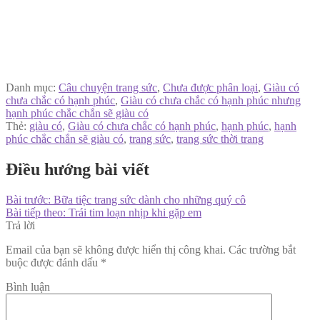
Danh mục:
Câu chuyện trang sức
,
Chưa được phân loại
,
Giàu có
chưa chắc có hạnh phúc
,
Giàu có chưa chắc có hạnh phúc nhưng
hạnh phúc chắc chắn sẽ giàu có
Thẻ:
giàu có
,
Giàu có chưa chắc có hạnh phúc
,
hạnh phúc
,
hạnh
phúc chắc chắn sẽ giàu có
,
trang sức
,
trang sức thời trang
Điều hướng bài viết
Bài trước:
Bữa tiệc trang sức dành cho những quý cô
Bài tiếp theo:
Trái tim loạn nhịp khi gặp em
Trả lời
Email của bạn sẽ không được hiển thị công khai.
Các trường bắt
buộc được đánh dấu
*
Bình luận