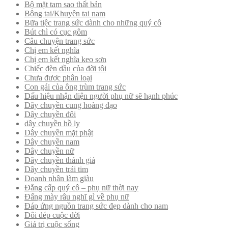
Bộ mặt tam sao thất bản
Bông tai/Khuyên tai nam
Bữa tiệc trang sức dành cho những quý cô
Bút chì có cục gôm
Câu chuyện trang sức
Chị em kết nghĩa
Chị em kết nghĩa keo sơn
Chiếc đèn dầu của đời tôi
Chưa được phân loại
Con gái của ông trùm trang sức
Dấu hiệu nhận diện người phụ nữ sẽ hạnh phúc
Dây chuyền cung hoàng đạo
Dây chuyền đôi
dây chuyền hồ ly
Dây chuyền mặt phật
Dây chuyền nam
Dây chuyền nữ
Dây chuyền thánh giá
Dây chuyền trái tim
Doanh nhân làm giàu
Đẳng cấp quý cô – phụ nữ thời nay
Đấng mày râu nghĩ gì về phụ nữ
Đáp ứng nguồn trang sức đẹp dành cho nam
Đôi dép cuộc đời
Giá trị cuộc sống