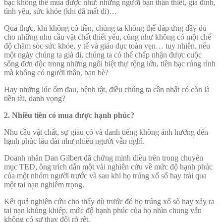
bạc không thể mua được như: những người bạn thân thiết, gia đình,
tình yêu, sức khỏe (khi đã mất đi)…
Quả thực, khi không có tiền, chúng ta không thể đáp ứng đầy đủ
cho những nhu cầu vật chất thiết yếu, cũng như không có một chế
độ chăm sóc sức khỏe, y tế và giáo dục toàn vẹn… tuy nhiên, nếu
một ngày chúng ta già đi, chúng ta có thể chấp nhận được cuộc
sống đơn độc trong những ngôi biệt thự rộng lớn, tiền bạc rủng rỉnh
mà không có người thân, bạn bè?
Hay những lúc ốm đau, bệnh tật, điều chúng ta cần nhất có còn là
tiền tài, danh vọng?
2. Nhiều tiền có mua được hạnh phúc?
Nhu cầu vật chất, sự giàu có và danh tiếng không ảnh hưởng đến
hạnh phúc lâu dài như nhiều người vẫn nghĩ.
Doanh nhân Dan Gilbert đã chứng minh điều trên trong chuyên
mục TED, ông trích dẫn một vài nghiên cứu về mức độ hạnh phúc
của một nhóm người trước và sau khi họ trúng xổ số hay trải qua
một tai nạn nghiêm trọng.
Kết quả nghiên cứu cho thấy dù trước đó họ trúng xổ số hay xảy ra
tai nạn khủng khiếp, mức độ hạnh phúc của họ nhìn chung vẫn
không có sự thay đổi rõ rệt.