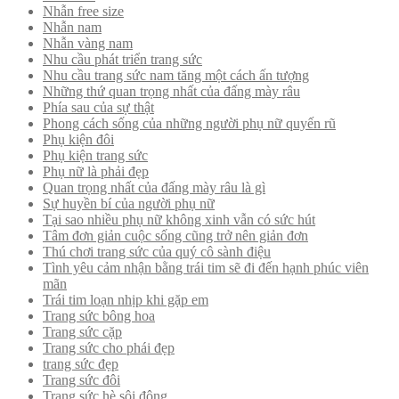
Nhẫn free size
Nhẫn nam
Nhẫn vàng nam
Nhu cầu phát triển trang sức
Nhu cầu trang sức nam tăng một cách ấn tượng
Những thứ quan trọng nhất của đấng mày râu
Phía sau của sự thật
Phong cách sống của những người phụ nữ quyến rũ
Phụ kiện đôi
Phụ kiện trang sức
Phụ nữ là phải đẹp
Quan trọng nhất của đấng mày râu là gì
Sự huyền bí của người phụ nữ
Tại sao nhiều phụ nữ không xinh vẫn có sức hút
Tâm đơn giản cuộc sống cũng trở nên giản đơn
Thú chơi trang sức của quý cô sành điệu
Tình yêu cảm nhận bằng trái tim sẽ đi đến hạnh phúc viên
mãn
Trái tim loạn nhịp khi gặp em
Trang sức bông hoa
Trang sức cặp
Trang sức cho phái đẹp
trang sức đẹp
Trang sức đôi
Trang sức hè sôi động