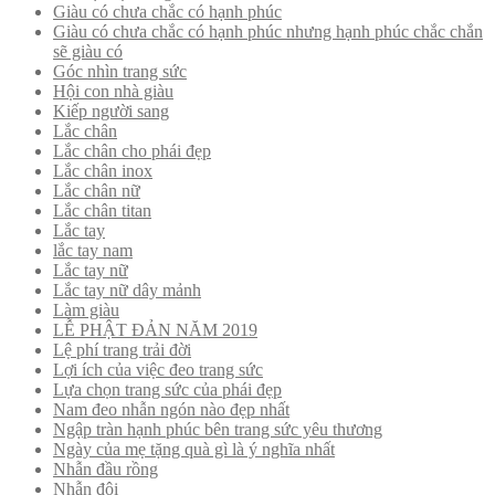
Giàu có chưa chắc có hạnh phúc
Giàu có chưa chắc có hạnh phúc nhưng hạnh phúc chắc chắn
sẽ giàu có
Góc nhìn trang sức
Hội con nhà giàu
Kiếp người sang
Lắc chân
Lắc chân cho phái đẹp
Lắc chân inox
Lắc chân nữ
Lắc chân titan
Lắc tay
lắc tay nam
Lắc tay nữ
Lắc tay nữ dây mảnh
Làm giàu
LỄ PHẬT ĐẢN NĂM 2019
Lệ phí trang trải đời
Lợi ích của việc đeo trang sức
Lựa chọn trang sức của phái đẹp
Nam đeo nhẫn ngón nào đẹp nhất
Ngập tràn hạnh phúc bên trang sức yêu thương
Ngày của mẹ tặng quà gì là ý nghĩa nhất
Nhẫn đầu rồng
Nhẫn đôi