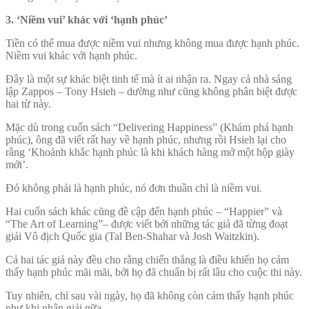
3. ‘Niềm vui’ khác với ‘hạnh phúc’
Tiền có thể mua được niềm vui nhưng không mua được hạnh phúc.
Niềm vui khác với hạnh phúc.
Đây là một sự khác biệt tinh tế mà ít ai nhận ra. Ngay cả nhà sáng
lập Zappos – Tony Hsieh – dường như cũng không phân biệt được
hai từ này.
Mặc dù trong cuốn sách “Delivering Happiness” (Khám phá hạnh
phúc), ông đã viết rất hay về hạnh phúc, nhưng rồi Hsieh lại cho
rằng ‘Khoảnh khắc hạnh phúc là khi khách hàng mở một hộp giày
mới’.
Đó không phải là hạnh phúc, nó đơn thuần chỉ là niềm vui.
Hai cuốn sách khác cũng đề cập đến hạnh phúc – “Happier” và
“The Art of Learning”– được viết bởi những tác giả đã từng đoạt
giải Vô địch Quốc gia (Tal Ben-Shahar và Josh Waitzkin).
Cả hai tác giả này đều cho rằng chiến thắng là điều khiến họ cảm
thấy hạnh phúc mãi mãi, bởi họ đã chuẩn bị rất lâu cho cuộc thi này.
Tuy nhiên, chỉ sau vài ngày, họ đã không còn cảm thấy hạnh phúc
như khi nhận giải nữa.