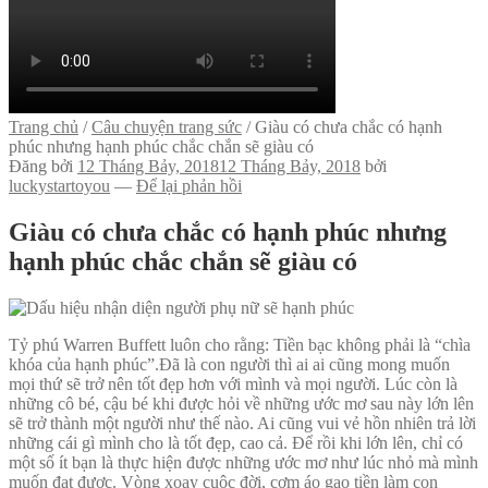
Trang chủ
/
Câu chuyện trang sức
/
Giàu có chưa chắc có hạnh
phúc nhưng hạnh phúc chắc chắn sẽ giàu có
Đăng bởi
12 Tháng Bảy, 2018
12 Tháng Bảy, 2018
bởi
luckystartoyou
—
Để lại phản hồi
Giàu có chưa chắc có hạnh phúc nhưng
hạnh phúc chắc chắn sẽ giàu có
Tỷ phú Warren Buffett luôn cho rằng: Tiền bạc không phải là “chìa
khóa của hạnh phúc”.Đã là con người thì ai ai cũng mong muốn
mọi thứ sẽ trở nên tốt đẹp hơn với mình và mọi người. Lúc còn là
những cô bé, cậu bé khi được hỏi về những ước mơ sau này lớn lên
sẽ trở thành một người như thế nào. Ai cũng vui vẻ hồn nhiên trả lời
những cái gì mình cho là tốt đẹp, cao cả. Để rồi khi lớn lên, chỉ có
một số ít bạn là thực hiện được những ước mơ như lúc nhỏ mà mình
muốn đạt được. Vòng xoay cuộc đời, cơm áo gạo tiền làm con