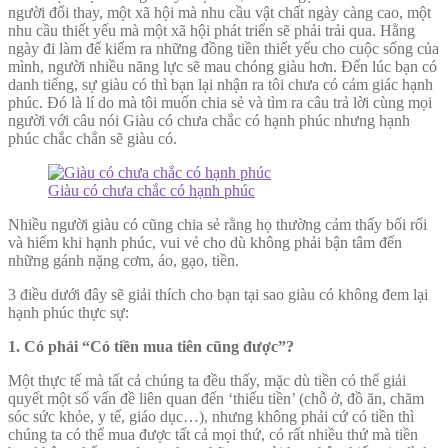
người đổi thay, một xã hội mà nhu cầu vật chất ngày càng cao, một
nhu cầu thiết yếu mà một xã hội phát triển sẽ phải trải qua. Hằng
ngày đi làm để kiếm ra những đồng tiền thiết yếu cho cuộc sống của
mình, người nhiều năng lực sẽ mau chóng giàu hơn. Đến lúc bạn có
danh tiếng, sự giàu có thì bạn lại nhận ra tôi chưa có cảm giác hạnh
phúc. Đó là lí do mà tôi muốn chia sẻ và tìm ra câu trả lời cùng mọi
người với câu nói Giàu có chưa chắc có hạnh phúc nhưng hạnh
phúc chắc chắn sẽ giàu có.
Giàu có chưa chắc có hạnh phúc
Nhiều người giàu có cũng chia sẻ rằng họ thường cảm thấy bối rối
và hiếm khi hạnh phúc, vui vẻ cho dù không phải bận tâm đến
những gánh nặng cơm, áo, gạo, tiền.
3 điều dưới đây sẽ giải thích cho bạn tại sao giàu có không đem lại
hạnh phúc thực sự:
1. Có phải “Có tiền mua tiên cũng được”?
Một thực tế mà tất cả chúng ta đều thấy, mặc dù tiền có thể giải
quyết một số vấn đề liên quan đến ‘thiếu tiền’ (chỗ ở, đồ ăn, chăm
sóc sức khỏe, y tế, giáo dục…), nhưng không phải cứ có tiền thì
chúng ta có thể mua được tất cả mọi thứ, có rất nhiều thứ mà tiền