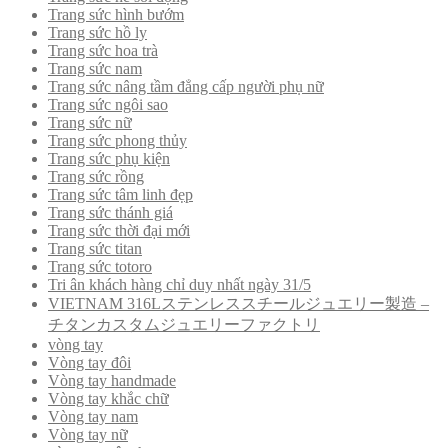
Trang sức hình bướm
Trang sức hồ ly
Trang sức hoa trà
Trang sức nam
Trang sức nâng tầm đẳng cấp người phụ nữ
Trang sức ngôi sao
Trang sức nữ
Trang sức phong thủy
Trang sức phụ kiện
Trang sức rồng
Trang sức tâm linh đẹp
Trang sức thánh giá
Trang sức thời đại mới
Trang sức titan
Trang sức totoro
Tri ân khách hàng chỉ duy nhất ngày 31/5
VIETNAM 316Lステンレススチールジュエリー製造 –
チタンカスタムジュエリーファクトリ
vòng tay
Vòng tay đôi
Vòng tay handmade
Vòng tay khắc chữ
Vòng tay nam
Vòng tay nữ