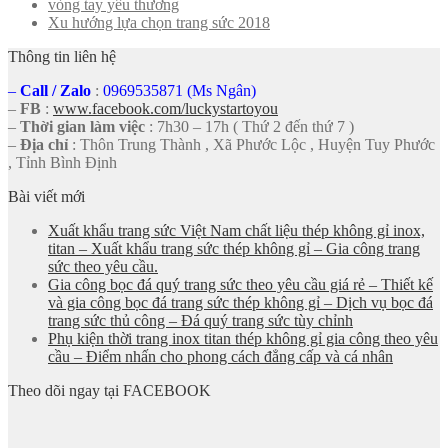
vòng tay yêu thương
Xu hướng lựa chọn trang sức 2018
Thông tin liên hệ
–
Call
/
Zalo
:
0969535871 (Ms Ngân)
–
FB
:
www.facebook.com/luckystartoyou
–
Thời gian làm việc
: 7h30 – 17h ( Thứ 2 đến thứ 7 )
–
Địa chỉ
: Thôn Trung Thành , Xã Phước Lộc , Huyện Tuy Phước
, Tỉnh Bình Định
Bài viết mới
Xuất khẩu trang sức Việt Nam chất liệu thép không gỉ inox,
titan – Xuất khẩu trang sức thép không gỉ – Gia công trang
sức theo yêu cầu.
Gia công bọc đá quý trang sức theo yêu cầu giá rẻ – Thiết kế
và gia công bọc đá trang sức thép không gỉ – Dịch vụ bọc đá
trang sức thủ công – Đá quý trang sức tùy chỉnh
Phụ kiện thời trang inox titan thép không gỉ gia công theo yêu
cầu – Điểm nhấn cho phong cách đẳng cấp và cá nhân
Theo dõi ngay tại FACEBOOK