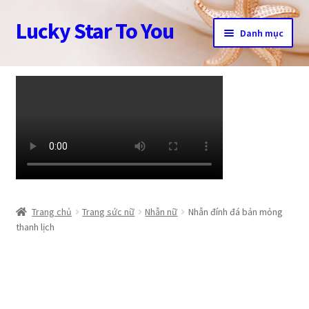
Lucky Star To You
Đi
Chuyển
Danh mục
đến
đến
Điều
nội
Trang chủ
hướng
dung
Câu chuyện trang sức
Cửa hàng
Giỏ hàng
Tài khoản
Trang chủ
Trang sức nữ
Nhẫn nữ
Nhẫn đính đá bản mỏng
thanh lịch
Thanh toán