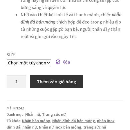
bừng sáng và quyền lực
Nhờ vào thiết kế tinh tế và thanh mảnh, chiếc
nhẫn
đính đá bản mỏng
thích hợp để đeo trong nhiều dịp
từ những cuộc gặp gỡ bạn bè, người thân đầy thân
mật và gần gũi vào ngày Tết
SIZE
Xóa
Nhẫn
Thêm vào giỏ hàng
đính
đá
bản
mỏng
Mã:
NN242
Danh mục:
Nhẫn nữ
,
Trang sức nữ
thanh
Từ khóa:
Nhẫn bản mỏng
,
Nhẫn đính đá bản mỏng
,
nhẫn inox
lịch
đính đá
,
nhẫn nữ
,
Nhẫn nữ inox bản mỏng
,
trang sức nữ
số