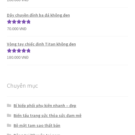
hạng
5.00
5
sao
Dây chuyền đính ba đá không đen
70.000
VNĐ
Được xếp
hạng
5.00
5
sao
Vòng tay chiếc đinh Titan không đen
180.000
VNĐ
Được xếp
hạng
5.00
5
sao
Chuyên mục
Bí kiếp phối phụ kiện nhanh – đẹp
Biến tấu trang sức thỏa sức đam mê
Bộ mặt tam sao thất bản