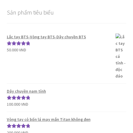
Sản phẩm tiêu biểu
Lắc tay BTS-Vòng tay BTS-Dây chuyền BTS
50.000
VNĐ
Được xếp
hạng
5.00
5
sao
Dây chuyền nam tính
100.000
VNĐ
Được xếp
hạng
5.00
5
sao
Vòng tay cỏ bốn lá may mắn Titan không đen
200.000
VNĐ
Được xếp