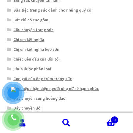
Bông tai/Khuyên tai nam
Bữa tiệc trang sức dành cho những quý cô
Bút chì có cục gôm
Câu chuyện trang sức
Chị em kết nghĩa
Chị em kết nghĩa keo sơn
Chiếc đèn dầu của đời tôi
Chưa được phân loại
Con gái của ông trùm trang sức
Dấu hiệu nhận diện người phụ nữ sẽ hạnh phúc
Dây chuyền cung hoàng đạo
Dây chuyền đôi
dây chuyền hồ ly
0
Tìm
Tìm
Dây chuyền mặt phật