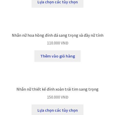
Lựa chọn các tùy chọn
Nhẫn nữ hoa hồng đính đá sang trọng và đầy nữ tính
110.000
VNĐ
Thêm vào giỏ hàng
Nhẫn nữ thiết kế đính xoàn trái tim sang trọng
150.000
VNĐ
Lựa chọn các tùy chọn