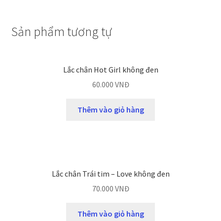
Sản phẩm tương tự
Lắc chân Hot Girl không đen
60.000
VNĐ
Thêm vào giỏ hàng
Lắc chân Trái tim – Love không đen
70.000
VNĐ
Thêm vào giỏ hàng