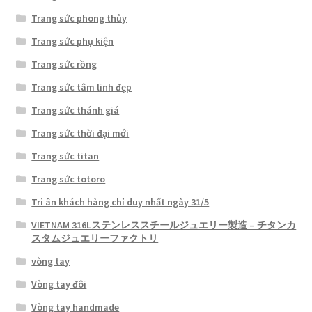
Trang sức phong thủy
Trang sức phụ kiện
Trang sức rồng
Trang sức tâm linh đẹp
Trang sức thánh giá
Trang sức thời đại mới
Trang sức titan
Trang sức totoro
Tri ân khách hàng chỉ duy nhất ngày 31/5
VIETNAM 316Lステンレススチールジュエリー製造 – チタンカ
スタムジュエリーファクトリ
vòng tay
Vòng tay đôi
Vòng tay handmade