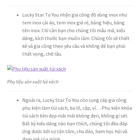
Lucky Star To You nhận gia công đồ dùng inox như
tem inox cài áo, tem inox giá rẻ, bảng hiệu, bảng
tên inox. Chỉ cần bạn cho chúng tôi mẫu mã, kiểu
dáng, kích thước bạn muốn làm. Chúng tôi sẽ thiết
kế và gia công theo yêu cầu và không để bạn phải
thất vọng, chờ lâu.
Phụ liệu sản xuất túi xách
Ngoài ra, Lucky Star To You còn cung cấp gia công
phụ kiện làm túi sách, ba lô, cặp, ví….Phụ kiện khóa
túi sách bền đẹp mãi mãi không đen, không gỉ sét.
Bất kỳ kiểu dáng nào bạn thích, chúng tôi đều đáp
ứng được bởi sự tận tâm, chu đáo, ham học hỏi và
đam mê của mình.