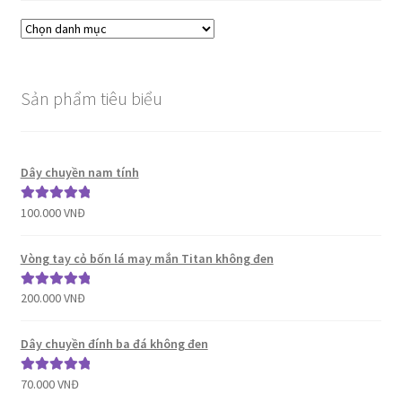
Sản phẩm tiêu biểu
Dây chuyền nam tính
100.000
VNĐ
Được xếp
hạng
5.00
5
sao
Vòng tay cỏ bốn lá may mắn Titan không đen
200.000
VNĐ
Được xếp
hạng
5.00
5
sao
Dây chuyền đính ba đá không đen
70.000
VNĐ
Được xếp