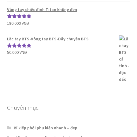
hạng
5.00
5
sao
Vòng tay chiếc đinh Titan không đen
180.000
VNĐ
Được xếp
hạng
5.00
5
sao
Lắc tay BTS-Vòng tay BTS-Dây chuyền BTS
50.000
VNĐ
Được xếp
hạng
5.00
5
sao
Chuyên mục
Bí kiếp phối phụ kiện nhanh – đẹp