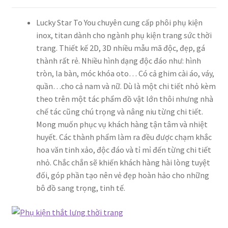
Lucky Star To You chuyên cung cấp phôi phụ kiện
inox, titan dành cho ngành phụ kiện trang sức thời
trang. Thiết kế 2D, 3D nhiều mẫu mã độc, đẹp, gá
thành rất rẻ. Nhiều hình dạng độc đáo như: hình
tròn, la bàn, móc khóa oto… Có cả ghim cài áo, váy,
quần…cho cả nam và nữ. Dù là một chi tiết nhỏ kèm
theo trên một tác phẩm đồ vật lớn thôi nhưng nhà
chế tác cũng chú trọng và nâng niu từng chi tiết.
Mong muốn phục vụ khách hàng tận tâm và nhiệt
huyết. Các thành phẩm làm ra đều được chạm khắc
hoa văn tinh xảo, độc đáo và tỉ mỉ đến từng chi tiết
nhỏ. Chắc chắn sẽ khiến khách hàng hài lòng tuyệt
đối, góp phần tạo nên vẻ đẹp hoàn hảo cho những
bô đồ sang trọng, tinh tế.