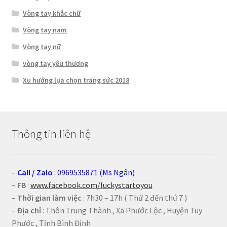
Vòng tay khắc chữ
Vòng tay nam
Vòng tay nữ
vòng tay yêu thương
Xu hướng lựa chọn trang sức 2018
Thông tin liên hệ
–
Call
/
Zalo
:
0969535871 (Ms Ngân)
–
FB
:
www.facebook.com/luckystartoyou
–
Thời gian làm việc
: 7h30 – 17h ( Thứ 2 đến thứ 7 )
–
Địa chỉ
: Thôn Trung Thành , Xã Phước Lộc , Huyện Tuy
Phước , Tỉnh Bình Định