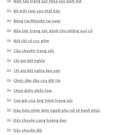
Biến tấu trang sức thỏa sức đam mê
Bộ mặt tam sao thất bản
Bông tai/Khuyên tai nam
Bữa tiệc trang sức dành cho những quý cô
Bút chì có cục gôm
Câu chuyện trang sức
Chị em kết nghĩa
Chị em kết nghĩa keo sơn
Chiếc đèn dầu của đời tôi
Chưa được phân loại
Con gái của ông trùm trang sức
Dấu hiệu nhận diện người phụ nữ sẽ hạnh phúc
Dây chuyền cung hoàng đạo
Dây chuyền đôi