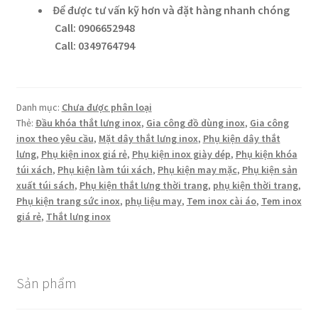
Để được tư vấn kỹ hơn và đặt hàng nhanh chóng
Call: 0906652948
Call: 0349764794
Danh mục:
Chưa được phân loại
Thẻ:
Đầu khóa thắt lưng inox
,
Gia công đồ dùng inox
,
Gia công
inox theo yêu cầu
,
Mặt dây thắt lưng inox
,
Phụ kiện dây thắt
lưng
,
Phụ kiện inox giá rẻ
,
Phụ kiện inox giày dép
,
Phụ kiện khóa
túi xách
,
Phụ kiện làm túi xách
,
Phụ kiện may mặc
,
Phụ kiện sản
xuất túi sách
,
Phụ kiện thắt lưng thời trang
,
phụ kiện thời trang
,
Phụ kiện trang sức inox
,
phụ liệu may
,
Tem inox cài áo
,
Tem inox
giá rẻ
,
Thắt lưng inox
Sản phẩm