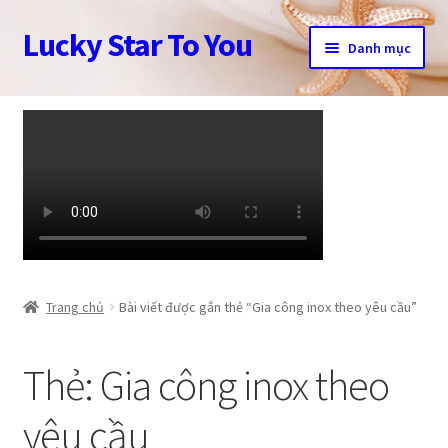
Lucky Star To You
Đi
Chuyển
Danh mục
đến
đến
Điều
nội
Trang chủ
hướng
dung
Câu chuyện trang sức
Cửa hàng
Giỏ hàng
Tài khoản
Trang chủ
Bài viết được gắn thẻ “Gia công inox theo yêu cầu”
Thanh toán
Thẻ:
Gia công inox theo
yêu cầu