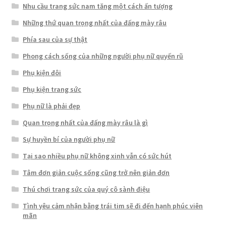
Nhu cầu trang sức nam tăng một cách ấn tượng
Những thứ quan trọng nhất của đấng mày râu
Phía sau của sự thật
Phong cách sống của những người phụ nữ quyến rũ
Phụ kiện đôi
Phụ kiện trang sức
Phụ nữ là phải đẹp
Quan trọng nhất của đấng mày râu là gì
Sự huyền bí của người phụ nữ
Tại sao nhiều phụ nữ không xinh vẫn có sức hút
Tâm đơn giản cuộc sống cũng trở nên giản đơn
Thú chơi trang sức của quý cô sành điệu
Tình yêu cảm nhận bằng trái tim sẽ đi đến hạnh phúc viên
mãn