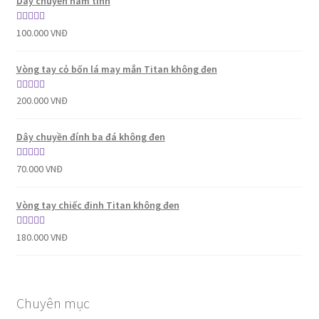
Dây chuyền nam tính
Được xếp
100.000
VNĐ
hạng
5.00
5
sao
Vòng tay cỏ bốn lá may mắn Titan không đen
Được xếp
200.000
VNĐ
hạng
5.00
5
sao
Dây chuyền đính ba đá không đen
Được xếp
70.000
VNĐ
hạng
5.00
5
sao
Vòng tay chiếc đinh Titan không đen
Được xếp
180.000
VNĐ
hạng
5.00
5
sao
Chuyên mục