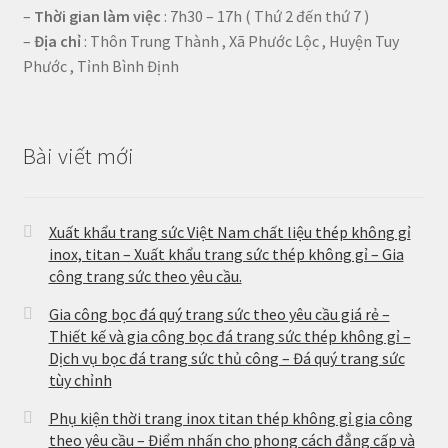
–
Thời gian làm việc
: 7h30 – 17h ( Thứ 2 đến thứ 7 )
–
Địa chỉ
: Thôn Trung Thành , Xã Phước Lộc , Huyện Tuy
Phước , Tỉnh Bình Định
Bài viết mới
Xuất khẩu trang sức Việt Nam chất liệu thép không gỉ
inox, titan – Xuất khẩu trang sức thép không gỉ – Gia
công trang sức theo yêu cầu.
Gia công bọc đá quý trang sức theo yêu cầu giá rẻ –
Thiết kế và gia công bọc đá trang sức thép không gỉ –
Dịch vụ bọc đá trang sức thủ công – Đá quý trang sức
tùy chỉnh
Phụ kiện thời trang inox titan thép không gỉ gia công
theo yêu cầu – Điểm nhấn cho phong cách đẳng cấp và