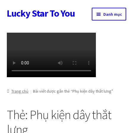
Lucky Star To You
Đi
Chuyển
Danh mục
đến
đến
Điều
nội
Trang chủ
hướng
dung
Câu chuyện trang sức
Cửa hàng
Giỏ hàng
Tài khoản
Trang chủ
Bài viết được gắn thẻ “Phụ kiện dây thắt lưng”
Thanh toán
Thẻ:
Phụ kiện dây thắt
lưng