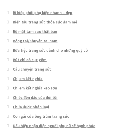
Bí kiếp phối phụ kiện nhanh – đẹp
Biến tấu trang sức thỏa sức đam mê
Bộ mặt tam sao thất bản
Bông tai/Khuyên tai nam
Bữa tiệc trang sức dành cho những quý cô
Bút chì có cục gôm
Câu chuyện trang sức
Chị em kết nghĩa
Chị em kết nghĩa keo sơn
Chiếc đèn dầu của đời tôi
Chưa được phân loại
Con gái của ông trùm trang sức
Dấu hiệu nhận diện người phụ nữ sẽ hạnh phúc