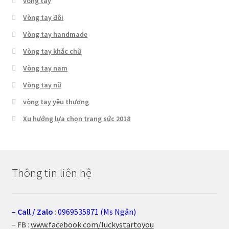
vòng tay
Vòng tay đôi
Vòng tay handmade
Vòng tay khắc chữ
Vòng tay nam
Vòng tay nữ
vòng tay yêu thương
Xu hướng lựa chọn trang sức 2018
Thông tin liên hệ
–
Call
/
Zalo
:
0969535871 (Ms Ngân)
–
FB
:
www.facebook.com/luckystartoyou