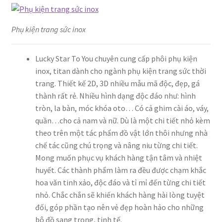
Phụ kiện trang sức inox
Lucky Star To You chuyên cung cấp phôi phụ kiện
inox, titan dành cho ngành phụ kiện trang sức thời
trang. Thiết kế 2D, 3D nhiều mẫu mã độc, đẹp, gá
thành rất rẻ. Nhiều hình dạng độc đáo như: hình
tròn, la bàn, móc khóa oto… Có cả ghim cài áo, váy,
quần…cho cả nam và nữ. Dù là một chi tiết nhỏ kèm
theo trên một tác phẩm đồ vật lớn thôi nhưng nhà
chế tác cũng chú trọng và nâng niu từng chi tiết.
Mong muốn phục vụ khách hàng tận tâm và nhiệt
huyết. Các thành phẩm làm ra đều được chạm khắc
hoa văn tinh xảo, độc đáo và tỉ mỉ đến từng chi tiết
nhỏ. Chắc chắn sẽ khiến khách hàng hài lòng tuyệt
đối, góp phần tạo nên vẻ đẹp hoàn hảo cho những
bô đồ sang trọng, tinh tế.