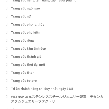
Trang sức nâng tầm đẳng cấp người phụ nữ
Trang sức ngôi sao
Trang sức nữ
Trang sức phong thủy
Trang sức phụ kiện
Trang sức rồng
Trang sức tâm linh đẹp
Trang sức thánh giá
Trang sức thời đại mới
Trang sức titan
Trang sức totoro
Tri ân khách hàng chỉ duy nhất ngày 31/5
VIETNAM 316Lステンレススチールジュエリー製造 – チタンカ
スタムジュエリーファクトリ