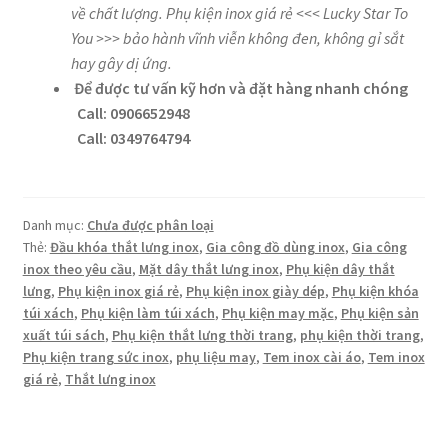
về chất lượng. Phụ kiện inox giá rẻ <<<
Lucky Star To
You
>>> bảo hành vĩnh viễn không đen, không gỉ sắt
hay gây dị ứng.
Để được tư vấn kỹ hơn và đặt hàng nhanh chóng
Call: 0906652948
Call: 0349764794
Danh mục:
Chưa được phân loại
Thẻ:
Đầu khóa thắt lưng inox
,
Gia công đồ dùng inox
,
Gia công
inox theo yêu cầu
,
Mặt dây thắt lưng inox
,
Phụ kiện dây thắt
lưng
,
Phụ kiện inox giá rẻ
,
Phụ kiện inox giày dép
,
Phụ kiện khóa
túi xách
,
Phụ kiện làm túi xách
,
Phụ kiện may mặc
,
Phụ kiện sản
xuất túi sách
,
Phụ kiện thắt lưng thời trang
,
phụ kiện thời trang
,
Phụ kiện trang sức inox
,
phụ liệu may
,
Tem inox cài áo
,
Tem inox
giá rẻ
,
Thắt lưng inox