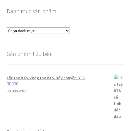
Danh mục sản phẩm
Sản phẩm tiêu biểu
Lắc tay BTS-Vòng tay BTS-Dây chuyền BTS
Được xếp
50.000
VNĐ
hạng
5.00
5
sao