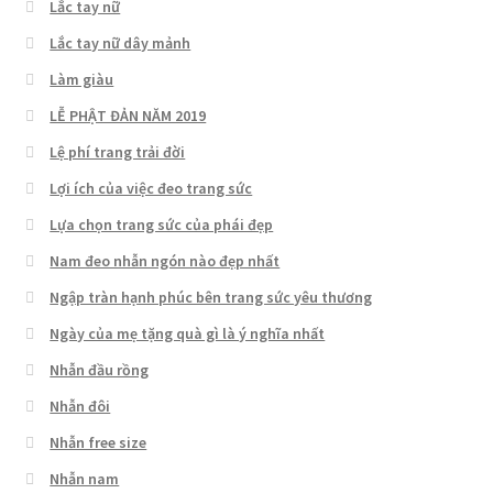
Lắc tay nữ
Lắc tay nữ dây mảnh
Làm giàu
LỄ PHẬT ĐẢN NĂM 2019
Lệ phí trang trải đời
Lợi ích của việc đeo trang sức
Lựa chọn trang sức của phái đẹp
Nam đeo nhẫn ngón nào đẹp nhất
Ngập tràn hạnh phúc bên trang sức yêu thương
Ngày của mẹ tặng quà gì là ý nghĩa nhất
Nhẫn đầu rồng
Nhẫn đôi
Nhẫn free size
Nhẫn nam