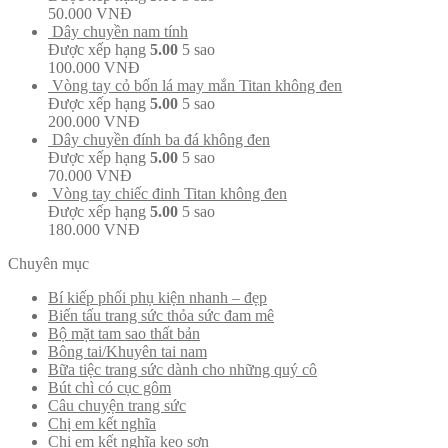
50.000
VNĐ
Dây chuyền nam tính
Được xếp hạng
5.00
5 sao
100.000
VNĐ
Vòng tay cỏ bốn lá may mắn Titan không đen
Được xếp hạng
5.00
5 sao
200.000
VNĐ
Dây chuyền đính ba đá không đen
Được xếp hạng
5.00
5 sao
70.000
VNĐ
Vòng tay chiếc đinh Titan không đen
Được xếp hạng
5.00
5 sao
180.000
VNĐ
Chuyên mục
Bí kiếp phối phụ kiện nhanh – đẹp
Biến tấu trang sức thỏa sức đam mê
Bộ mặt tam sao thất bản
Bông tai/Khuyên tai nam
Bữa tiệc trang sức dành cho những quý cô
Bút chì có cục gôm
Câu chuyện trang sức
Chị em kết nghĩa
Chị em kết nghĩa keo sơn