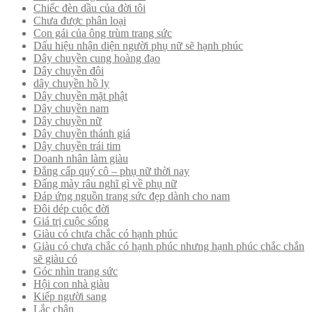
Chiếc đèn dầu của đời tôi
Chưa được phân loại
Con gái của ông trùm trang sức
Dấu hiệu nhận diện người phụ nữ sẽ hạnh phúc
Dây chuyền cung hoàng đạo
Dây chuyền đôi
dây chuyền hồ ly
Dây chuyền mặt phật
Dây chuyền nam
Dây chuyền nữ
Dây chuyền thánh giá
Dây chuyền trái tim
Doanh nhân làm giàu
Đẳng cấp quý cô – phụ nữ thời nay
Đấng mày râu nghĩ gì về phụ nữ
Đáp ứng nguồn trang sức đẹp dành cho nam
Đôi dép cuộc đời
Giá trị cuộc sống
Giàu có chưa chắc có hạnh phúc
Giàu có chưa chắc có hạnh phúc nhưng hạnh phúc chắc chắn
sẽ giàu có
Góc nhìn trang sức
Hội con nhà giàu
Kiếp người sang
Lắc chân