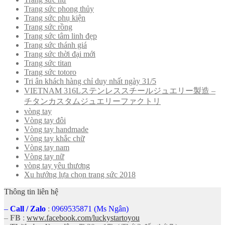
Trang sức phong thủy
Trang sức phụ kiện
Trang sức rồng
Trang sức tâm linh đẹp
Trang sức thánh giá
Trang sức thời đại mới
Trang sức titan
Trang sức totoro
Tri ân khách hàng chỉ duy nhất ngày 31/5
VIETNAM 316Lステンレススチールジュエリー製造 –
チタンカスタムジュエリーファクトリ
vòng tay
Vòng tay đôi
Vòng tay handmade
Vòng tay khắc chữ
Vòng tay nam
Vòng tay nữ
vòng tay yêu thương
Xu hướng lựa chọn trang sức 2018
Thông tin liên hệ
–
Call
/
Zalo
:
0969535871 (Ms Ngân)
–
FB
:
www.facebook.com/luckystartoyou