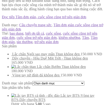
mỗi giây đều là một khoảnh khắc đáng nhớ, đáng trân trọng. Cách
bạn lựa chọn cuộc sống của mình trở thành màu sắc gì thì nó sẽ trở
thành màu sắc ấy, đồng hành cùng bạn qua bao năm tháng cuộc đời.
Đọc tiếp
Tâm đơn giản, cuộc sống cũng trở nên giản đơn
Danh mục:
Câu chuyện trang sức
,
Tâm đơn giản cuộc sống cũng trở
nên giản đơn
Thẻ:
bao dung
,
biết ơn tất cả
,
cuộc sống
,
cuộc sống cũng trở nên
giản đơn
,
cuộc sống trở nên giản đơn
,
khiêm nhường
,
Tâm
,
Tâm
đơn giản
,
tán thưởng
,
trở nên giản đơn
Sản phẩm
Lắc chân Ngôi sao may mắn Titan không đen
150.000
VNĐ
Dây chuyền - Hậu Duệ Mặt Trời - Titan không đen
165.000
VNĐ
Lắc chân Bướm Titan không đen
180.000
VNĐ
Vòng tay nữ đính đá không đen
150.000
VNĐ
Danh mục sản phẩm
Sản phẩm tiêu biểu
Lắc tay BTS-Vòng tay
BTS-Dây chuyền BTS
Được xếp hạng
5.00
5 sao