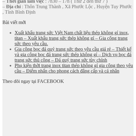
–
Thời gian làm việc
: 7h30 – 17h ( Thứ 2 đến thứ 7 )
–
Địa chỉ
: Thôn Trung Thành , Xã Phước Lộc , Huyện Tuy Phước
, Tỉnh Bình Định
Bài viết mới
Xuất khẩu trang sức Việt Nam chất liệu thép không gỉ inox,
titan – Xuất khẩu trang sức thép không gỉ – Gia công trang
sức theo yêu cầu.
Gia công bọc đá quý trang sức theo yêu cầu giá rẻ – Thiết kế
và gia công bọc đá trang sức thép không gỉ – Dịch vụ bọc đá
trang sức thủ công – Đá quý trang sức tùy chỉnh
Phụ kiện thời trang inox titan thép không gỉ gia công theo yêu
cầu – Điểm nhấn cho phong cách đẳng cấp và cá nhân
Theo dõi ngay tại FACEBOOK