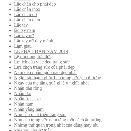
Lắc chân cho phái đẹp
Lắc chân inox
Lắc chân nữ
Lắc chân titan
Lắc tay
lắc tay nam
Lắc tay nữ
Lắc tay nữ dây mảnh
Làm giàu
LỄ PHẬT ĐẢN NĂM 2019
Lệ phí trang trải đời
Lợi ích của việc đeo trang sức
Lựa chọn trang sức của phái đẹp
Nam đeo nhẫn ngón nào đẹp nhất
Ngập tràn hạnh phúc bên trang sức yêu thương
Ngày của mẹ tặng quà gì là ý nghĩa nhất
Nhẫn đầu rồng
Nhẫn đôi
Nhẫn free size
Nhẫn nam
Nhẫn vàng nam
Nhu cầu phát triển trang sức
Nhu cầu trang sức nam tăng một cách ấn tượng
Những thứ quan trọng nhất của đấng mày râu
Phía sau của sự thật