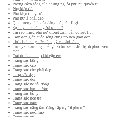
Phong cách sống của những người phụ nữ quyến rũ
Phụ kiện đôi
Phụ kiện trang sức
Phụ nữ là phải đẹp
Quan trọng nhất của đấng mày râu là gì
Sự huyền bí của người phụ nữ
Tại sao nhiều phụ nữ không xinh vẫn có sức hút
Tâm đơn giản cuộc sống cũng trở nên giản đơn
Thú chơi trang sức của quý cô sành điệu
Tình yêu cảm nhận bằng trái tim sẽ đi đến hạnh phúc viên
mãn
Trái tim loạn nhịp khi gặp em
Trang sức bông hoa
Trang sức cặp
Trang sức cho phái đẹp
trang sức đẹp
Trang sức đôi
Trang sức hè sôi động
Trang sức hình bướm
Trang sức hồ ly
Trang sức hoa trà
Trang sức nam
Trang sức nâng tầm đẳng cấp người phụ nữ
Trang sức ngôi sao
Trang sức nữ