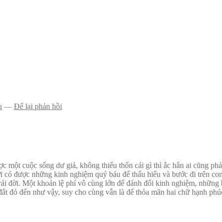
u
—
Để lại phản hồi
 một cuộc sống dư giả, không thiếu thốn cái gì thì ắc hẳn ai cũng ph
i có được những kinh nghiệm quý báu để thấu hiểu và bước đi trên con
ải đời. Một khoản lệ phí vô cùng lớn để đánh đổi kinh nghiệm, những
đắt đỏ đến như vậy, suy cho cùng vẫn là để thỏa mãn hai chữ hạnh phú