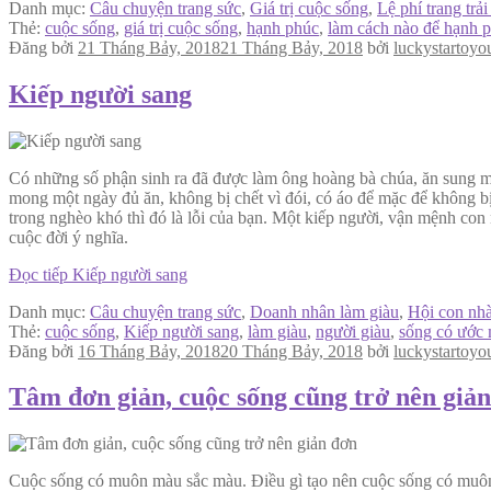
Danh mục:
Câu chuyện trang sức
,
Giá trị cuộc sống
,
Lệ phí trang trải
Thẻ:
cuộc sống
,
giá trị cuộc sống
,
hạnh phúc
,
làm cách nào để hạnh 
Đăng bởi
21 Tháng Bảy, 2018
21 Tháng Bảy, 2018
bởi
luckystartoyo
Kiếp người sang
Có những số phận sinh ra đã được làm ông hoàng bà chúa, ăn sung mặ
mong một ngày đủ ăn, không bị chết vì đói, có áo để mặc để không bị 
trong nghèo khó thì đó là lỗi của bạn. Một kiếp người, vận mệnh con 
cuộc đời ý nghĩa.
Đọc tiếp
Kiếp người sang
Danh mục:
Câu chuyện trang sức
,
Doanh nhân làm giàu
,
Hội con nhà
Thẻ:
cuộc sống
,
Kiếp người sang
,
làm giàu
,
người giàu
,
sống có ước
Đăng bởi
16 Tháng Bảy, 2018
20 Tháng Bảy, 2018
bởi
luckystartoyo
Tâm đơn giản, cuộc sống cũng trở nên giả
Cuộc sống có muôn màu sắc màu. Điều gì tạo nên cuộc sống có muôn 