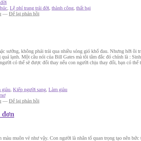
 đời
phúc
,
Lệ phí trang trải đời
,
thành công
,
thất bại
u
—
Để lại phản hồi
c sướng, không phải trải qua nhiều sóng gió khổ đau. Nhưng hỡi ôi tr
quá lạnh. Một câu nói của Bill Gates mà tôi tâm đắc đó chính là : Sinh
người có thể sẽ được đổi thay nếu con người chịu thay đổi, bạn có thể
 giàu
,
Kiếp người sang
,
Làm giàu
 mơ
u
—
Để lại phản hồi
n đơn
màu muôn vẻ như vậy. Con người là nhân tố quan trọng tạo nên bức tr