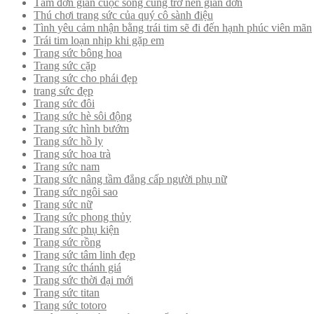
Tâm đơn giản cuộc sống cũng trở nên giản đơn
Thú chơi trang sức của quý cô sành điệu
Tình yêu cảm nhận bằng trái tim sẽ đi đến hạnh phúc viên mãn
Trái tim loạn nhịp khi gặp em
Trang sức bông hoa
Trang sức cặp
Trang sức cho phái đẹp
trang sức đẹp
Trang sức đôi
Trang sức hè sôi động
Trang sức hình bướm
Trang sức hồ ly
Trang sức hoa trà
Trang sức nam
Trang sức nâng tầm đẳng cấp người phụ nữ
Trang sức ngôi sao
Trang sức nữ
Trang sức phong thủy
Trang sức phụ kiện
Trang sức rồng
Trang sức tâm linh đẹp
Trang sức thánh giá
Trang sức thời đại mới
Trang sức titan
Trang sức totoro