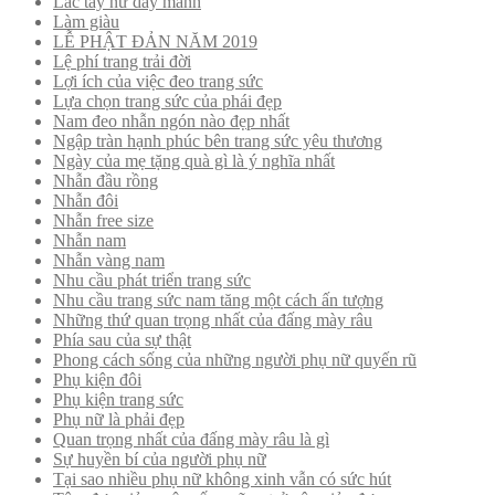
Lắc tay nữ dây mảnh
Làm giàu
LỄ PHẬT ĐẢN NĂM 2019
Lệ phí trang trải đời
Lợi ích của việc đeo trang sức
Lựa chọn trang sức của phái đẹp
Nam đeo nhẫn ngón nào đẹp nhất
Ngập tràn hạnh phúc bên trang sức yêu thương
Ngày của mẹ tặng quà gì là ý nghĩa nhất
Nhẫn đầu rồng
Nhẫn đôi
Nhẫn free size
Nhẫn nam
Nhẫn vàng nam
Nhu cầu phát triển trang sức
Nhu cầu trang sức nam tăng một cách ấn tượng
Những thứ quan trọng nhất của đấng mày râu
Phía sau của sự thật
Phong cách sống của những người phụ nữ quyến rũ
Phụ kiện đôi
Phụ kiện trang sức
Phụ nữ là phải đẹp
Quan trọng nhất của đấng mày râu là gì
Sự huyền bí của người phụ nữ
Tại sao nhiều phụ nữ không xinh vẫn có sức hút