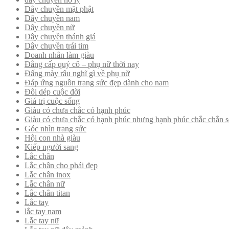
Dây chuyền mặt phật
Dây chuyền nam
Dây chuyền nữ
Dây chuyền thánh giá
Dây chuyền trái tim
Doanh nhân làm giàu
Đẳng cấp quý cô – phụ nữ thời nay
Đấng mày râu nghĩ gì về phụ nữ
Đáp ứng nguồn trang sức đẹp dành cho nam
Đôi dép cuộc đời
Giá trị cuộc sống
Giàu có chưa chắc có hạnh phúc
Giàu có chưa chắc có hạnh phúc nhưng hạnh phúc chắc chắn s
Góc nhìn trang sức
Hội con nhà giàu
Kiếp người sang
Lắc chân
Lắc chân cho phái đẹp
Lắc chân inox
Lắc chân nữ
Lắc chân titan
Lắc tay
lắc tay nam
Lắc tay nữ