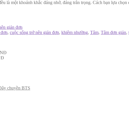
đều là một khoảnh khắc đáng nhớ, đáng trân trọng. Cách bạn lựa chọn c
nên giản đơn
 đơn
,
cuộc sống trở nên giản đơn
,
khiêm nhường
,
Tâm
,
Tâm đơn giản
,
NĐ
NĐ
Dây chuyền BTS