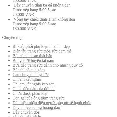
200.000
VNĐ
Dây chuyền đính ba đá không đen
Được xếp hạng
5.00
5 sao
70.000
VNĐ
Vòng tay chiếc đinh Titan không đen
Được xếp hạng
5.00
5 sao
180.000
VNĐ
Chuyên mục
Bí kiếp phối phụ kiện nhanh – đẹp
Biến tấu trang sức thỏa sức đam mê
Bộ mặt tam sao thất bản
Bông tai/Khuyên tai nam
Bữa tiệc trang sức dành cho những quý cô
Bút chì có cục gôm
Câu chuyện trang sức
Chị em kết nghĩa
Chị em kết nghĩa keo sơn
Chiếc đèn dầu của đời tôi
Chưa được phân loại
Con gái của ông trùm trang sức
Dấu hiệu nhận diện người phụ nữ sẽ hạnh phúc
Dây chuyền cung hoàng đạo
Dây chuyền đôi
dây chuyền hồ ly