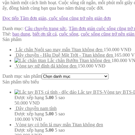
vận hành một cách linh hoạt. Cuộc sống rất ngắn, mỗi phút mỗi giây 
ấy, đồng hành cùng bạn qua bao năm tháng cuộc đời.
Đọc tiếp
Tâm đơn giản, cuộc sống cũng trở nên giản đơn
Danh mục:
Câu chuyện trang sức
,
Tâm đơn giản cuộc sống cũng trở 
Thẻ:
bao dung
,
biết ơn tất cả
,
cuộc sống
,
cuộc sống cũng trở nên giản
Sản phẩm
Lắc chân Ngôi sao may mắn Titan không đen
150.000
VNĐ
Dây chuyền - Hậu Duệ Mặt Trời - Titan không đen
165.000
V
Lắc chân Bướm Titan không đen
180.000
V
Vòng tay nữ đính đá không đen
150.000
VNĐ
Danh mục sản phẩm
Sản phẩm tiêu biểu
Lắc tay BTS-Vòng tay BTS-
Được xếp hạng
5.00
5 sao
50.000
VNĐ
Dây chuyền nam tính
Được xếp hạng
5.00
5 sao
100.000
VNĐ
Vòng tay cỏ bốn lá may mắn Titan không đen
Được xếp hạng
5.00
5 sao