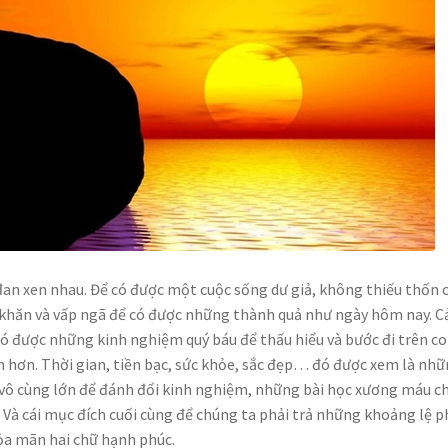
an xen nhau. Để có được một cuộc sống dư giả, không thiếu thốn c
ó khăn và vấp ngã để có được những thành quả như ngày hôm nay. C
có được những kinh nghiệm quý báu để thấu hiểu và bước đi trên c
n hơn. Thời gian, tiền bạc, sức khỏe, sắc đẹp… đó được xem là nh
í vô cùng lớn để đánh đổi kinh nghiệm, những bài học xương máu c
 Và cái mục đích cuối cùng để chúng ta phải trả những khoảng lệ p
hỏa mãn hai chữ hạnh phúc.