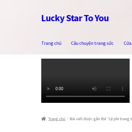
Lucky Star To You
Đi
Chuyển
đến
đến
Điều
nội
hướng
dung
Trang chủ
Câu chuyện trang sức
Cửa
Trang chủ
Câu chuyện trang sức
Cửa hàng
Giỏ
Trang chủ
Bài viết được gắn thẻ “Lệ phí trang t