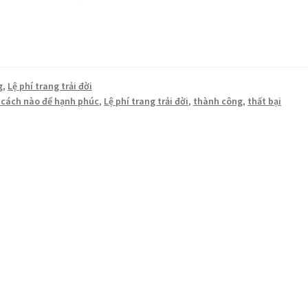
g
,
Lệ phí trang trải đời
 cách nào để hạnh phúc
,
Lệ phí trang trải đời
,
thành công
,
thất bại