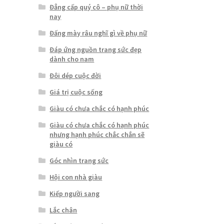
Đẳng cấp quý cô – phụ nữ thời
nay
Đấng mày râu nghĩ gì về phụ nữ
Đáp ứng nguồn trang sức đẹp
dành cho nam
Đôi dép cuộc đời
Giá trị cuộc sống
Giàu có chưa chắc có hạnh phúc
Giàu có chưa chắc có hạnh phúc
nhưng hạnh phúc chắc chắn sẽ
giàu có
Góc nhìn trang sức
Hội con nhà giàu
Kiếp người sang
Lắc chân