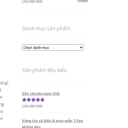
150.000
VNĐ
Danh mục sản phẩm
Sản phẩm tiêu biểu
ái gì
ả
Dây chuyền nam tính
on
ững
100.000
VNĐ
Được xếp
ho
hạng
5.00
5
hí
sao
Vòng tay cỏ bốn lá may mắn Titan
không đen