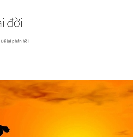
ải đời
—
Để lại phản hồi