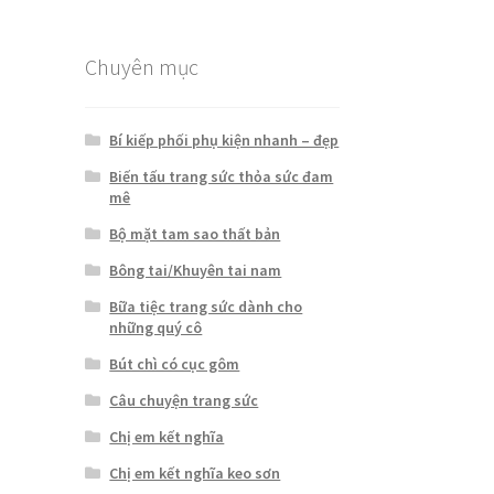
Chuyên mục
Bí kiếp phối phụ kiện nhanh – đẹp
Biến tấu trang sức thỏa sức đam
mê
Bộ mặt tam sao thất bản
Bông tai/Khuyên tai nam
Bữa tiệc trang sức dành cho
những quý cô
Bút chì có cục gôm
Câu chuyện trang sức
Chị em kết nghĩa
Chị em kết nghĩa keo sơn