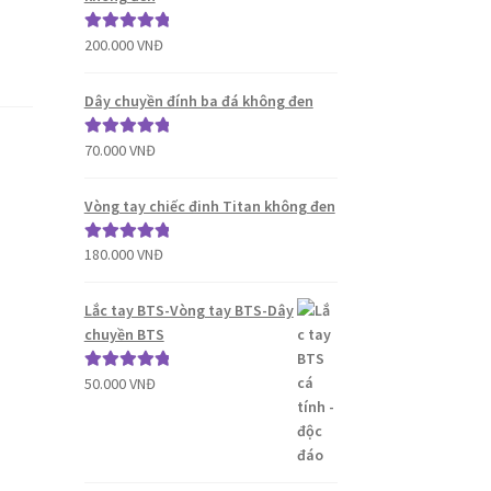
200.000
VNĐ
Được xếp
hạng
5.00
5
sao
Dây chuyền đính ba đá không đen
70.000
VNĐ
Được xếp
hạng
5.00
5
sao
Vòng tay chiếc đinh Titan không đen
180.000
VNĐ
Được xếp
hạng
5.00
5
sao
Lắc tay BTS-Vòng tay BTS-Dây
chuyền BTS
50.000
VNĐ
Được xếp
hạng
5.00
5
sao