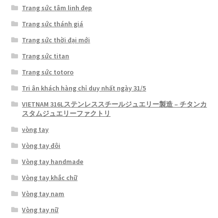
Trang sức tâm linh đẹp
Trang sức thánh giá
Trang sức thời đại mới
Trang sức titan
Trang sức totoro
Tri ân khách hàng chỉ duy nhất ngày 31/5
VIETNAM 316Lステンレススチールジュエリー製造 – チタンカ
スタムジュエリーファクトリ
vòng tay
Vòng tay đôi
Vòng tay handmade
Vòng tay khắc chữ
Vòng tay nam
Vòng tay nữ