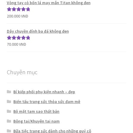
sao
Vòng tay cỏ bốn lá may mắn Titan không đen
200.000
VNĐ
Được xếp
hạng
5.00
5
sao
Dây chuyền đính ba đá không đen
70.000
VNĐ
Được xếp
hạng
5.00
5
sao
Chuyên mục
Bí kiếp phối phụ kiện nhanh – đẹp
Biến tấu trang sức thỏa sức đam mê
Bộ mặt tam sao thất bản
Bông tai/Khuyên tai nam
Bữa tiệc trang sức dành cho những quý cô