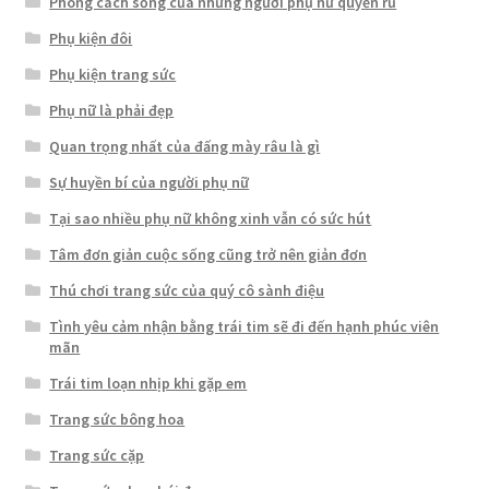
Phong cách sống của những người phụ nữ quyến rũ
Phụ kiện đôi
Phụ kiện trang sức
Phụ nữ là phải đẹp
Quan trọng nhất của đấng mày râu là gì
Sự huyền bí của người phụ nữ
Tại sao nhiều phụ nữ không xinh vẫn có sức hút
Tâm đơn giản cuộc sống cũng trở nên giản đơn
Thú chơi trang sức của quý cô sành điệu
Tình yêu cảm nhận bằng trái tim sẽ đi đến hạnh phúc viên
mãn
Trái tim loạn nhịp khi gặp em
Trang sức bông hoa
Trang sức cặp