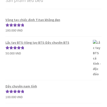
Sản phẩm tiêu biểu
Vòng tay chiếc đinh Titan không đen
180.000
VNĐ
Được xếp
hạng
5.00
5
sao
Lắc tay BTS-Vòng tay BTS-Dây chuyền BTS
50.000
VNĐ
Được xếp
hạng
5.00
5
sao
Dây chuyền nam tính
100.000
VNĐ
Được xếp
hạng
5.00
5