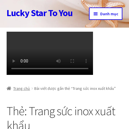
Lucky Star To You
Đi
Chuyển
Danh mục
đến
đến
Điều
nội
Trang chủ
hướng
dung
Câu chuyện trang sức
Cửa hàng
Giỏ hàng
Tài khoản
Trang chủ
Bài viết được gắn thẻ “Trang sức inox xuất khẩu”
Thanh toán
Thẻ:
Trang sức inox xuất
khẩu