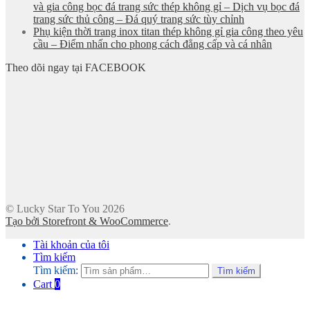
và gia công bọc đá trang sức thép không gỉ – Dịch vụ bọc đá
trang sức thủ công – Đá quý trang sức tùy chỉnh
Phụ kiện thời trang inox titan thép không gỉ gia công theo yêu
cầu – Điểm nhấn cho phong cách đẳng cấp và cá nhân
Theo dõi ngay tại FACEBOOK
© Lucky Star To You 2026
Tạo bởi Storefront & WooCommerce
.
Tài khoản của tôi
Tìm kiếm
Tìm kiếm:
Tìm kiếm
Cart
0