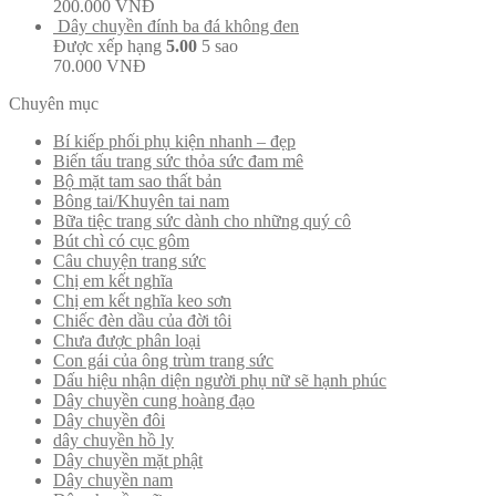
200.000
VNĐ
Dây chuyền đính ba đá không đen
Được xếp hạng
5.00
5 sao
70.000
VNĐ
Chuyên mục
Bí kiếp phối phụ kiện nhanh – đẹp
Biến tấu trang sức thỏa sức đam mê
Bộ mặt tam sao thất bản
Bông tai/Khuyên tai nam
Bữa tiệc trang sức dành cho những quý cô
Bút chì có cục gôm
Câu chuyện trang sức
Chị em kết nghĩa
Chị em kết nghĩa keo sơn
Chiếc đèn dầu của đời tôi
Chưa được phân loại
Con gái của ông trùm trang sức
Dấu hiệu nhận diện người phụ nữ sẽ hạnh phúc
Dây chuyền cung hoàng đạo
Dây chuyền đôi
dây chuyền hồ ly
Dây chuyền mặt phật
Dây chuyền nam