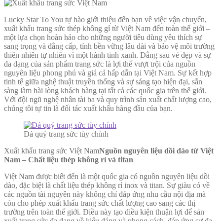
Lucky Star To You tự hào giới thiệu đến bạn về việc vận chuyển,
xuất khẩu trang sức thép không gỉ từ Việt Nam đến toàn thế giới –
một lựa chọn hoàn hảo cho những người tiêu dùng yêu thích sự
sang trọng và đẳng cấp, tính bền vững lâu dài và bảo vệ môi trường
thiên nhiên tự nhiên vì một hành tinh xanh. Đằng sau vẻ đẹp và sự
đa dạng của sản phẩm trang sức là lợi thế vượt trội của nguồn
nguyên liệu phong phú và giá cả hấp dẫn tại Việt Nam. Sự kết hợp
tinh tế giữa nghệ thuật truyền thống và sự sáng tạo hiện đại, sẵn
sàng làm hài lòng khách hàng tại tất cả các quốc gia trên thế giới.
Với đội ngũ nghệ nhân tài ba và quy trình sản xuất chất lượng cao,
chúng tôi tự tin là đối tác xuất khẩu hàng đầu của bạn.
Đá quý trang sức tùy chỉnh
Xuất khẩu trang sức Việt Nam
Nguồn nguyên liệu dồi dào từ Việt
Nam – Chất liệu thép không rỉ và titan
Việt Nam được biết đến là một quốc gia có nguồn nguyên liệu dồi
dào, đặc biệt là chất liệu thép không rỉ inox và titan. Sự giàu có về
các nguồn tài nguyên này không chỉ đáp ứng nhu cầu nội địa mà
còn cho phép xuất khẩu trang sức chất lượng cao sang các thị
trường trên toàn thế giới. Điều này tạo điều kiện thuận lợi để sản
xuất trang sức đa dạng về kiểu dáng và phong cách, đáp ứng sự đa