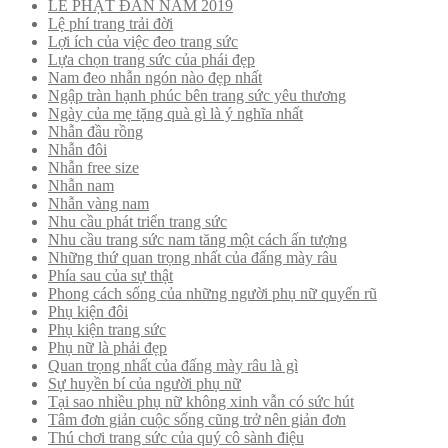
LỄ PHẬT ĐẢN NĂM 2019
Lệ phí trang trải đời
Lợi ích của việc đeo trang sức
Lựa chọn trang sức của phái đẹp
Nam đeo nhẫn ngón nào đẹp nhất
Ngập tràn hạnh phúc bên trang sức yêu thương
Ngày của mẹ tặng quà gì là ý nghĩa nhất
Nhẫn đầu rồng
Nhẫn đôi
Nhẫn free size
Nhẫn nam
Nhẫn vàng nam
Nhu cầu phát triển trang sức
Nhu cầu trang sức nam tăng một cách ấn tượng
Những thứ quan trọng nhất của đấng mày râu
Phía sau của sự thật
Phong cách sống của những người phụ nữ quyến rũ
Phụ kiện đôi
Phụ kiện trang sức
Phụ nữ là phải đẹp
Quan trọng nhất của đấng mày râu là gì
Sự huyền bí của người phụ nữ
Tại sao nhiều phụ nữ không xinh vẫn có sức hút
Tâm đơn giản cuộc sống cũng trở nên giản đơn
Thú chơi trang sức của quý cô sành điệu