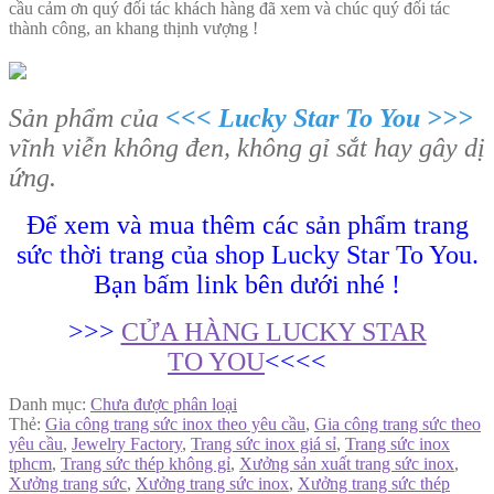
cầu cảm ơn quý đối tác khách hàng đã xem và chúc quý đối tác
thành công, an khang thịnh vượng !
Sản phẩm của
<<< Lucky Star To You >>>
vĩnh viễn không đen, không gỉ sắt hay gây dị
ứng.
Để xem và mua thêm các sản phẩm trang
sức thời trang của shop Lucky Star To You.
Bạn bấm link bên dưới nhé !
>>>
CỬA HÀNG LUCKY STAR
TO YOU
<<<<
Danh mục:
Chưa được phân loại
Thẻ:
Gia công trang sức inox theo yêu cầu
,
Gia công trang sức theo
yêu cầu
,
Jewelry Factory
,
Trang sức inox giá sỉ
,
Trang sức inox
tphcm
,
Trang sức thép không gỉ
,
Xưởng sản xuất trang sức inox
,
Xưởng trang sức
,
Xưởng trang sức inox
,
Xưởng trang sức thép