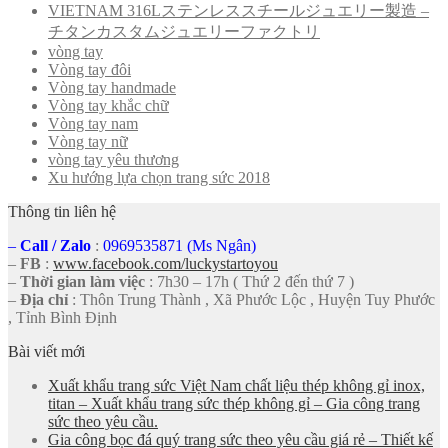
VIETNAM 316Lステンレススチールジュエリー製造 –
チタンカスタムジュエリーファクトリ
vòng tay
Vòng tay đôi
Vòng tay handmade
Vòng tay khắc chữ
Vòng tay nam
Vòng tay nữ
vòng tay yêu thương
Xu hướng lựa chọn trang sức 2018
Thông tin liên hệ
–
Call
/
Zalo
:
0969535871 (Ms Ngân)
–
FB
:
www.facebook.com/luckystartoyou
–
Thời gian làm việc
: 7h30 – 17h ( Thứ 2 đến thứ 7 )
–
Địa chỉ
: Thôn Trung Thành , Xã Phước Lộc , Huyện Tuy Phước
, Tỉnh Bình Định
Bài viết mới
Xuất khẩu trang sức Việt Nam chất liệu thép không gỉ inox,
titan – Xuất khẩu trang sức thép không gỉ – Gia công trang
sức theo yêu cầu.
Gia công bọc đá quý trang sức theo yêu cầu giá rẻ – Thiết kế