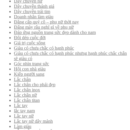
Dây chuyền nữ
Dây chuyền thánh giá
Dây chuyền trái tim
Doanh nhân làm giàu
Đẳng cấp quý cô – phụ nữ thời nay
Đấng mày râu nghĩ gì về phụ nữ
Đáp ứng nguồn trang sức đẹp dành cho nam
Đôi dép cuộc đời
Giá trị cuộc sống
Giàu có chưa chắc có hạnh phúc
Giàu có chưa chắc có hạnh phúc nhưng hạnh phúc chắc chắn
sẽ giàu có
Góc nhìn trang sức
Hội con nhà giàu
Kiếp người sang
Lắc chân
Lắc chân cho phái đẹp
Lắc chân inox
Lắc chân nữ
Lắc chân titan
Lắc tay
lắc tay nam
Lắc tay nữ
Lắc tay nữ dây mảnh
Làm giàu