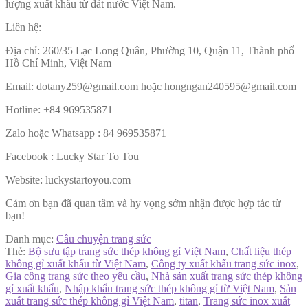
lượng xuất khẩu từ đất nước Việt Nam.
Liên hệ:
Địa chỉ: 260/35 Lạc Long Quân, Phường 10, Quận 11, Thành phố
Hồ Chí Minh, Việt Nam
Email: dotany259@gmail.com hoặc hongngan240595@gmail.com
Hotline: +84 969535871
Zalo hoặc Whatsapp : 84 969535871
Facebook : Lucky Star To Tou
Website: luckystartoyou.com
Cảm ơn bạn đã quan tâm và hy vọng sớm nhận được hợp tác từ
bạn!
Danh mục:
Câu chuyện trang sức
Thẻ:
Bộ sưu tập trang sức thép không gỉ Việt Nam
,
Chất liệu thép
không gỉ xuất khẩu từ Việt Nam
,
Công ty xuất khẩu trang sức inox
,
Gia công trang sức theo yêu cầu
,
Nhà sản xuất trang sức thép không
gỉ xuất khẩu
,
Nhập khẩu trang sức thép không gỉ từ Việt Nam
,
Sản
xuất trang sức thép không gỉ Việt Nam
,
titan
,
Trang sức inox xuất