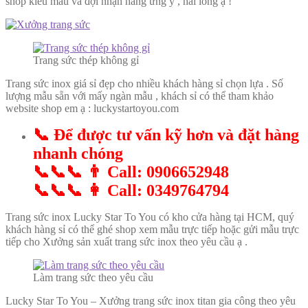
shop kiểu mẫu và đợi nhận hàng ưng ý , hài lòng ạ !
Trang sức thép không gỉ
Trang sức inox giá sỉ đẹp cho nhiều khách hàng sỉ chọn lựa . Số
lượng mẫu sẵn với mấy ngàn mẫu , khách sỉ có thể tham khảo
website shop em ạ : luckystartoyou.com
📞 Để được tư vấn kỹ hơn và đặt hàng
nhanh chóng
📞📞📞 👨 Call: 0906652948
📞📞📞 👩 Call: 0349764794
Trang sức inox Lucky Star To You có kho cửa hàng tại HCM, quý
khách hàng sỉ có thể ghé shop xem mẫu trực tiếp hoặc gửi mẫu trực
tiếp cho Xưởng sản xuất trang sức inox theo yêu cầu ạ .
Làm trang sức theo yêu cầu
Lucky Star To You – Xưởng trang sức inox titan gia công theo yêu