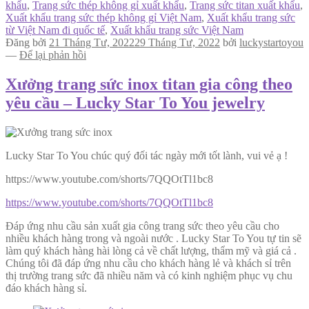
khẩu
,
Trang sức thép không gỉ xuất khẩu
,
Trang sức titan xuất khẩu
,
Xuất khẩu trang sức thép không gỉ Việt Nam
,
Xuất khẩu trang sức
từ Việt Nam đi quốc tế
,
Xuất khẩu trang sức Việt Nam
Đăng bởi
21 Tháng Tư, 2022
29 Tháng Tư, 2022
bởi
luckystartoyou
—
Để lại phản hồi
Xưởng trang sức inox titan gia công theo
yêu cầu – Lucky Star To You jewelry
Lucky Star To You chúc quý đối tác ngày mới tốt lành, vui vẻ ạ !
https://www.youtube.com/shorts/7QQOtTl1bc8
https://www.youtube.com/shorts/7QQOtTl1bc8
Đáp ứng nhu cầu sản xuất gia công trang sức theo yêu cầu cho
nhiều khách hàng trong và ngoài nước . Lucky Star To You tự tin sẽ
làm quý khách hàng hài lòng cả về chất lượng, thẩm mỹ và giá cả .
Chúng tôi đã đáp ứng nhu cầu cho khách hàng lẻ và khách sỉ trên
thị trường trang sức đã nhiều năm và có kinh nghiệm phục vụ chu
đáo khách hàng sỉ.