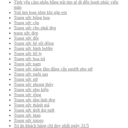
Tình yêu cảm nhận bằng trái tim sẽ đi đến hạnh phúc viên
mãn
Trái tim loạn nhịp khi gặp em
Trang sức bông hoa
Trang sức cặp
Trang sức cho phái đẹp
trang sức đẹp
Trang sức đôi
Trang sức hè sôi động
Trang sức hình bướm
Trang sức hồ ly
Trang sức hoa trà
Trang sức nam
Trang sức nâng tầm đẳng cấp người phụ nữ
Trang sức ngôi sao
Trang sức nữ
Trang sức phong thủy
Trang sức phụ kiện
Trang sức rồng
Trang sức tâm linh đẹp
Trang sức thánh giá
Trang sức thời đại mới
Trang sức titan
Trang sức totoro
Tri ân khách hàng chỉ duy nhất ngày 31/5