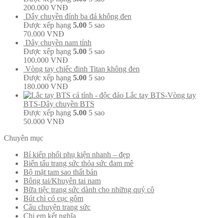
200.000
VNĐ
Dây chuyền đính ba đá không đen
Được xếp hạng
5.00
5 sao
70.000
VNĐ
Dây chuyền nam tính
Được xếp hạng
5.00
5 sao
100.000
VNĐ
Vòng tay chiếc đinh Titan không đen
Được xếp hạng
5.00
5 sao
180.000
VNĐ
Lắc tay BTS-Vòng tay
BTS-Dây chuyền BTS
Được xếp hạng
5.00
5 sao
50.000
VNĐ
Chuyên mục
Bí kiếp phối phụ kiện nhanh – đẹp
Biến tấu trang sức thỏa sức đam mê
Bộ mặt tam sao thất bản
Bông tai/Khuyên tai nam
Bữa tiệc trang sức dành cho những quý cô
Bút chì có cục gôm
Câu chuyện trang sức
Chị em kết nghĩa