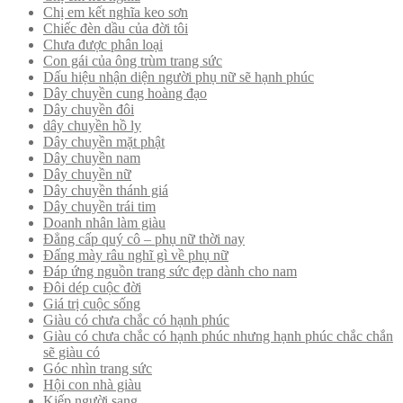
Chị em kết nghĩa keo sơn
Chiếc đèn dầu của đời tôi
Chưa được phân loại
Con gái của ông trùm trang sức
Dấu hiệu nhận diện người phụ nữ sẽ hạnh phúc
Dây chuyền cung hoàng đạo
Dây chuyền đôi
dây chuyền hồ ly
Dây chuyền mặt phật
Dây chuyền nam
Dây chuyền nữ
Dây chuyền thánh giá
Dây chuyền trái tim
Doanh nhân làm giàu
Đẳng cấp quý cô – phụ nữ thời nay
Đấng mày râu nghĩ gì về phụ nữ
Đáp ứng nguồn trang sức đẹp dành cho nam
Đôi dép cuộc đời
Giá trị cuộc sống
Giàu có chưa chắc có hạnh phúc
Giàu có chưa chắc có hạnh phúc nhưng hạnh phúc chắc chắn
sẽ giàu có
Góc nhìn trang sức
Hội con nhà giàu
Kiếp người sang