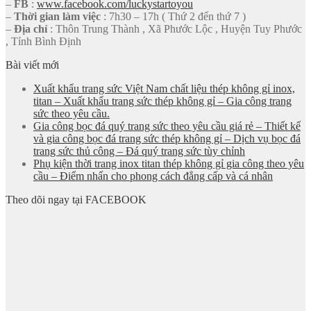
–
FB
:
www.facebook.com/luckystartoyou
–
Thời gian làm việc
: 7h30 – 17h ( Thứ 2 đến thứ 7 )
–
Địa chỉ
: Thôn Trung Thành , Xã Phước Lộc , Huyện Tuy Phước
, Tỉnh Bình Định
Bài viết mới
Xuất khẩu trang sức Việt Nam chất liệu thép không gỉ inox,
titan – Xuất khẩu trang sức thép không gỉ – Gia công trang
sức theo yêu cầu.
Gia công bọc đá quý trang sức theo yêu cầu giá rẻ – Thiết kế
và gia công bọc đá trang sức thép không gỉ – Dịch vụ bọc đá
trang sức thủ công – Đá quý trang sức tùy chỉnh
Phụ kiện thời trang inox titan thép không gỉ gia công theo yêu
cầu – Điểm nhấn cho phong cách đẳng cấp và cá nhân
Theo dõi ngay tại FACEBOOK