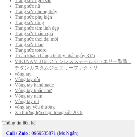
Trang sức ngôi sao
Trang sức nữ
Trang sức phong thủy
Trang sức phụ kiện
Trang sức rồng
Trang sức tâm linh đẹp
Trang sức thánh giá
Trang sức thời đại mới
Trang sức titan
Trang sức totoro
Tri ân khách hàng chỉ duy nhất ngày 31/5
VIETNAM 316Lステンレススチールジュエリー製造 –
チタンカスタムジュエリーファクトリ
vòng tay
Vòng tay đôi
Vòng tay handmade
Vòng tay khắc chữ
Vòng tay nam
Vòng tay nữ
vòng tay yêu thương
Xu hướng lựa chọn trang sức 2018
Thông tin liên hệ
–
Call
/
Zalo
:
0969535871 (Ms Ngân)