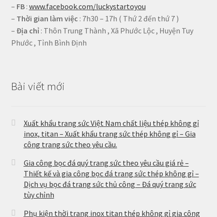
–
FB
:
www.facebook.com/luckystartoyou
–
Thời gian làm việc
: 7h30 – 17h ( Thứ 2 đến thứ 7 )
–
Địa chỉ
: Thôn Trung Thành , Xã Phước Lộc , Huyện Tuy
Phước , Tỉnh Bình Định
Bài viết mới
Xuất khẩu trang sức Việt Nam chất liệu thép không gỉ
inox, titan – Xuất khẩu trang sức thép không gỉ – Gia
công trang sức theo yêu cầu.
Gia công bọc đá quý trang sức theo yêu cầu giá rẻ –
Thiết kế và gia công bọc đá trang sức thép không gỉ –
Dịch vụ bọc đá trang sức thủ công – Đá quý trang sức
tùy chỉnh
Phụ kiện thời trang inox titan thép không gỉ gia công