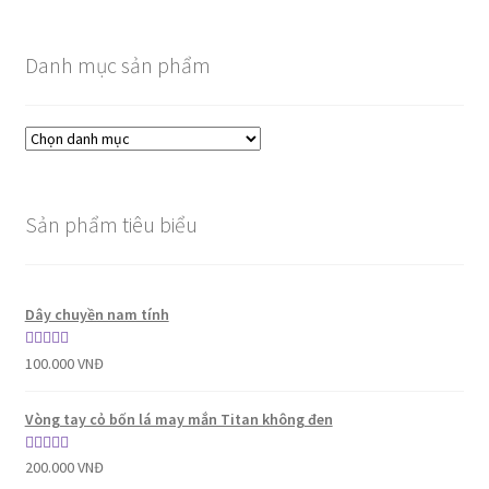
Danh mục sản phẩm
Sản phẩm tiêu biểu
Dây chuyền nam tính
Được xếp
100.000
VNĐ
hạng
5.00
5
sao
Vòng tay cỏ bốn lá may mắn Titan không đen
Được xếp
200.000
VNĐ