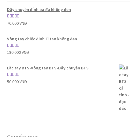
hạng
5.00
5
sao
Dây chuyền đính ba đá không đen
Được xếp
70.000
VNĐ
hạng
5.00
5
sao
Vòng tay chiếc đinh Titan không đen
Được xếp
180.000
VNĐ
hạng
5.00
5
sao
Lắc tay BTS-Vòng tay BTS-Dây chuyền BTS
Được xếp
50.000
VNĐ
hạng
5.00
5
sao
Chuyên mục