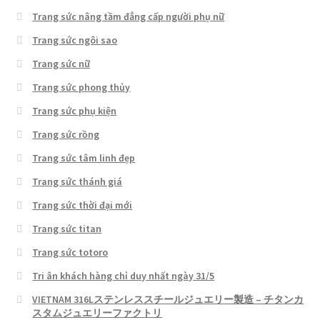
Trang sức nâng tầm đẳng cấp người phụ nữ
Trang sức ngôi sao
Trang sức nữ
Trang sức phong thủy
Trang sức phụ kiện
Trang sức rồng
Trang sức tâm linh đẹp
Trang sức thánh giá
Trang sức thời đại mới
Trang sức titan
Trang sức totoro
Tri ân khách hàng chỉ duy nhất ngày 31/5
VIETNAM 316Lステンレススチールジュエリー製造 – チタンカ
スタムジュエリーファクトリ