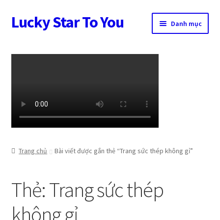
Lucky Star To You
Đi
Chuyển
Danh mục
đến
đến
Điều
nội
Trang chủ
hướng
dung
Câu chuyện trang sức
Cửa hàng
Giỏ hàng
Tài khoản
Trang chủ
Bài viết được gắn thẻ “Trang sức thép không gỉ”
Thanh toán
Thẻ:
Trang sức thép
không gỉ