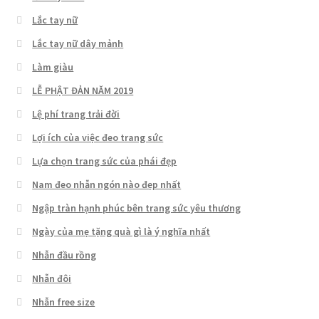
Lắc tay nữ
Lắc tay nữ dây mảnh
Làm giàu
LỄ PHẬT ĐẢN NĂM 2019
Lệ phí trang trải đời
Lợi ích của việc đeo trang sức
Lựa chọn trang sức của phái đẹp
Nam đeo nhẫn ngón nào đẹp nhất
Ngập tràn hạnh phúc bên trang sức yêu thương
Ngày của mẹ tặng quà gì là ý nghĩa nhất
Nhẫn đầu rồng
Nhẫn đôi
Nhẫn free size