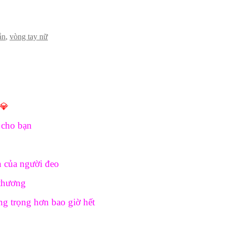
ắn
,
vòng tay nữ
💎
 cho bạn
ch của người đeo
thương
ng trọng hơn bao giờ hết