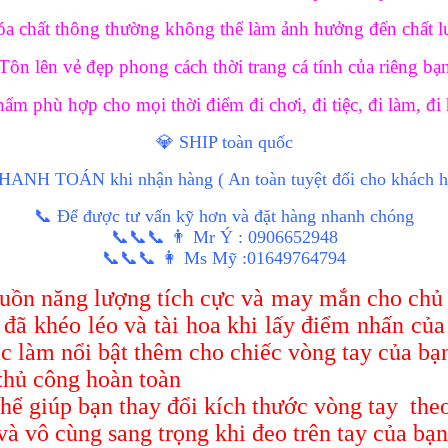
óa chất thông thường không thể làm ảnh hưởng đến chất 
Tôn lên vẻ đẹp phong cách thời trang cá tính của riêng bạ
ẩm phù hợp cho mọi thời điểm đi chơi, đi tiệc, đi làm, đ
💎 SHIP toàn quốc
HANH TOÁN khi nhận hàng ( An toàn tuyệt đối cho khách h
📞 Để được tư vấn kỹ hơn và đặt hàng nhanh chóng
📞📞📞 👨 Mr Ý : 0906652948
📞📞📞 👩 Ms Mỹ :01649764794
uồn năng lượng tích cực và may mắn cho chủ s
c đã khéo léo và tài hoa khi lấy điểm nhấn củ
 làm nổi bật thêm cho chiếc vòng tay của bạ
hủ công hoàn toàn
 thể giúp bạn thay đổi kích thước vòng tay the
và vô cùng sang trọng khi đeo trên tay của bạn