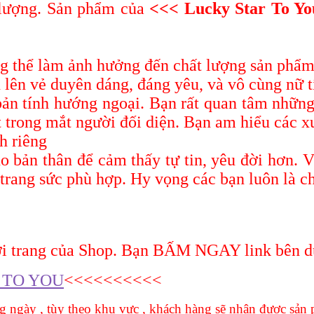
 lượng. Sản phẩm của
<<< Lucky Star To Yo
g thể làm ảnh hưởng đến chất lượng sản phẩ
lên vẻ duyên dáng, đáng yêu, và vô cùng nữ t
ản tính hướng ngoại. Bạn rất quan tâm nhữn
t trong mắt người đối diện. Bạn am hiểu các x
h riêng
o bản thân để cảm thấy tự tin, yêu đời hơn. 
trang sức phù hợp. Hy vọng các bạn luôn là c
 trang của Shop. Bạn BẤM NGAY link bên d
 TO YOU
<<<<<<<
ng ngày , tùy theo khu vực , khách hàng sẽ nhận được sả