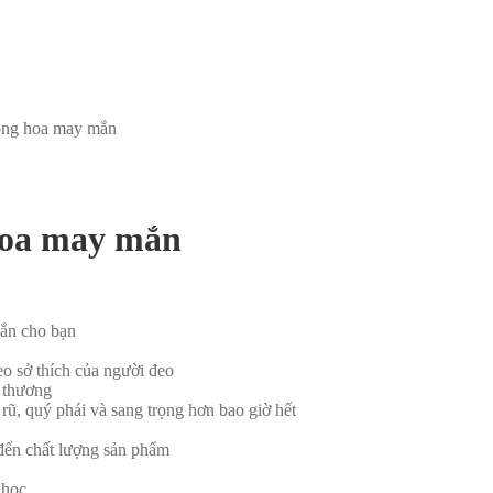
bông hoa may mắn
hoa may mắn
mắn cho bạn
heo sở thích của người đeo
 thương
 rũ, quý phái và sang trọng hơn bao giờ hết
đến chất lượng sản phẩm
i hoc….