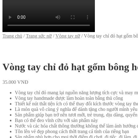
Trang chủ
/
Trang sức nữ
/
Vòng tay nữ
/
Vòng tay chỉ đỏ hạt gốm 
Vòng tay chỉ đỏ hạt gốm bông 
35.000
VNĐ
Vòng tay chỉ đỏ mang lại nguồn năng lượng tích cực và may 
Vòng tay handmade được làm hoàn toàn bằng thủ công
Thiết kế nút thắt tiện ích có thể thay đổi kích thước vòng tay t
Là món quà vô cùng ý nghĩa để dành tặng cho người mình yêu
Sản phẩm giúp bạn trở nên tươi mới, trẻ trung, dịu dàng, quyến
Bạn có thể đeo vĩnh cữu với sản phẩm này
Nước và các hóa chất thông thường không thể làm ảnh hưởng 
Tôn lên vẻ đẹp phong cách thời trang cá tính của riêng bạn
Sản phẩm phù hợp cho mọi thời điểm đi chơi, đi tiệc, đi làm, đ