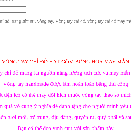
hỉ đỏ
,
trang sức nữ
,
vòng tay
,
Vòng tay chỉ đỏ
,
vòng tay chỉ đỏ may m
 VÒNG TAY CHỈ ĐỎ HẠT GỐM BÔNG HOA MAY MẮN 
y chỉ đỏ mang lại nguồn năng lượng tích cực và may mắn
Vòng tay handmade được làm hoàn toàn bằng thủ công
ắt tiện ích có thể thay đổi kích thước vòng tay theo sở thí
n quà vô cùng ý nghĩa để dành tặng cho người mình yêu 
ên tươi mới, trẻ trung, dịu dàng, quyến rũ, quý phái và sa
Bạn có thể đeo vĩnh cữu với sản phẩm này