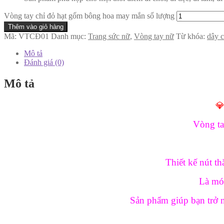
Vòng tay chỉ đỏ hạt gốm bông hoa may mắn số lượng
Thêm vào giỏ hàng
Mã:
VTCĐ01
Danh mục:
Trang sức nữ
,
Vòng tay nữ
Từ khóa:
dây c
Mô tả
Đánh giá (0)
Mô tả

Vòng ta
Thiết kế nút th
Là mó
Sản phẩm giúp bạn trở n