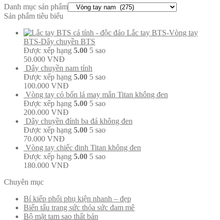
Danh mục sản phẩm
Sản phẩm tiêu biểu
Lắc tay BTS-Vòng tay
BTS-Dây chuyền BTS
Được xếp hạng
5.00
5 sao
50.000
VNĐ
Dây chuyền nam tính
Được xếp hạng
5.00
5 sao
100.000
VNĐ
Vòng tay cỏ bốn lá may mắn Titan không đen
Được xếp hạng
5.00
5 sao
200.000
VNĐ
Dây chuyền đính ba đá không đen
Được xếp hạng
5.00
5 sao
70.000
VNĐ
Vòng tay chiếc đinh Titan không đen
Được xếp hạng
5.00
5 sao
180.000
VNĐ
Chuyên mục
Bí kiếp phối phụ kiện nhanh – đẹp
Biến tấu trang sức thỏa sức đam mê
Bộ mặt tam sao thất bản