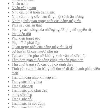
Nhẫn nam
Nhẫn vàng nam
Nhu cầu phát triển trang sức
Nhu cầu trang sức nam tăng một cách ấn tượng
Những thứ quan trọng nhất của đấng mày râu
Phía sau của sự thật
Phong cách sống của những người phụ nữ quyến rũ
Phụ kiện đôi
Phụ kiện trang sức
Phụ nữ là phải đẹp
Quan trọng nhất của đấng mày râu là gì
Sự huyền bí của người phụ nữ
Tại sao nhiều phụ nữ không xinh vẫn có sức hút
Tâm đơn giản cuộc sống cũng trở nên giản đơn
Thú chơi trang sức của quý cô sành điệu
Tình yêu cảm nhận bằng trái tim sẽ đi đến hạnh phúc viên
mãn
Trái tim loạn nhịp khi gặp em
Trang sức bông hoa
Trang sức cặp
Trang sức cho phái đẹp
trang sức đẹp
Trang sức đôi
Trang sức hè sôi động
Trang sức hình bướm