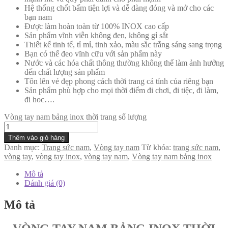
Hệ thống chốt bấm tiện lợi và dễ dàng đóng và mở cho các
bạn nam
Được làm hoàn toàn từ 100% INOX cao cấp
Sản phẩm vĩnh viễn không đen, không gỉ sắt
Thiết kế tinh tế, tỉ mỉ, tinh xảo, màu sắc trắng sáng sang trọng
Bạn có thể đeo vĩnh cữu với sản phẩm này
Nước và các hóa chất thông thường không thể làm ảnh hưởng
đến chất lượng sản phẩm
Tôn lên vẻ đẹp phong cách thời trang cá tính của riêng bạn
Sản phẩm phù hợp cho mọi thời điểm đi chơi, đi tiệc, đi làm,
đi hoc….
Vòng tay nam bảng inox thời trang số lượng
Thêm vào giỏ hàng
Danh mục:
Trang sức nam
,
Vòng tay nam
Từ khóa:
trang sức nam
,
vòng tay
,
vòng tay inox
,
vòng tay nam
,
Vòng tay nam bảng inox
Mô tả
Đánh giá (0)
Mô tả