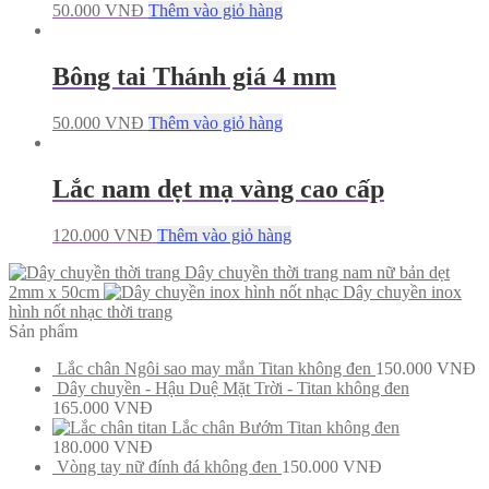
50.000
VNĐ
Thêm vào giỏ hàng
Bông tai Thánh giá 4 mm
50.000
VNĐ
Thêm vào giỏ hàng
Lắc nam dẹt mạ vàng cao cấp
120.000
VNĐ
Thêm vào giỏ hàng
Dây chuyền thời trang nam nữ bản dẹt
2mm x 50cm
Dây chuyền inox
hình nốt nhạc thời trang
Sản phẩm
Lắc chân Ngôi sao may mắn Titan không đen
150.000
VNĐ
Dây chuyền - Hậu Duệ Mặt Trời - Titan không đen
165.000
VNĐ
Lắc chân Bướm Titan không đen
180.000
VNĐ
Vòng tay nữ đính đá không đen
150.000
VNĐ