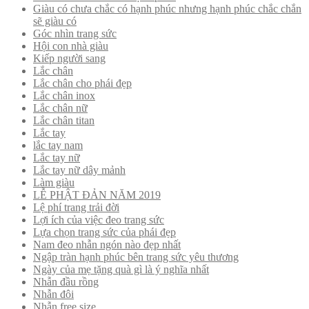
Giàu có chưa chắc có hạnh phúc nhưng hạnh phúc chắc chắn
sẽ giàu có
Góc nhìn trang sức
Hội con nhà giàu
Kiếp người sang
Lắc chân
Lắc chân cho phái đẹp
Lắc chân inox
Lắc chân nữ
Lắc chân titan
Lắc tay
lắc tay nam
Lắc tay nữ
Lắc tay nữ dây mảnh
Làm giàu
LỄ PHẬT ĐẢN NĂM 2019
Lệ phí trang trải đời
Lợi ích của việc đeo trang sức
Lựa chọn trang sức của phái đẹp
Nam đeo nhẫn ngón nào đẹp nhất
Ngập tràn hạnh phúc bên trang sức yêu thương
Ngày của mẹ tặng quà gì là ý nghĩa nhất
Nhẫn đầu rồng
Nhẫn đôi
Nhẫn free size