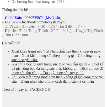
Xu hướng lựa chọn trang sức 2018
Thông tin liên hệ
–
Call
/
Zalo
:
0969535871 (Ms Ngân)
–
FB
:
www.facebook.com/luckystartoyou
–
Thời gian làm việc
: 7h30 – 17h ( Thứ 2 đến thứ 7 )
–
Địa chỉ
: Thôn Trung Thành , Xã Phước Lộc , Huyện Tuy Phước
, Tỉnh Bình Định
Bài viết mới
Xuất khẩu trang sức Việt Nam chất liệu thép không gỉ inox,
titan – Xuất khẩu trang sức thép không gỉ – Gia công trang
sức theo yêu cầu.
Gia công bọc đá quý trang sức theo yêu cầu giá rẻ – Thiết kế
và gia công bọc đá trang sức thép không gỉ – Dịch vụ bọc đá
trang sức thủ công – Đá quý trang sức tùy chỉnh
Phụ kiện thời trang inox titan thép không gỉ gia công theo yêu
cầu – Điểm nhấn cho phong cách đẳng cấp và cá nhân
Theo dõi ngay tại FACEBOOK