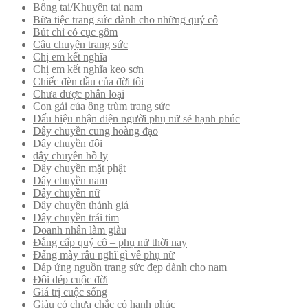
Bông tai/Khuyên tai nam
Bữa tiệc trang sức dành cho những quý cô
Bút chì có cục gôm
Câu chuyện trang sức
Chị em kết nghĩa
Chị em kết nghĩa keo sơn
Chiếc đèn dầu của đời tôi
Chưa được phân loại
Con gái của ông trùm trang sức
Dấu hiệu nhận diện người phụ nữ sẽ hạnh phúc
Dây chuyền cung hoàng đạo
Dây chuyền đôi
dây chuyền hồ ly
Dây chuyền mặt phật
Dây chuyền nam
Dây chuyền nữ
Dây chuyền thánh giá
Dây chuyền trái tim
Doanh nhân làm giàu
Đẳng cấp quý cô – phụ nữ thời nay
Đấng mày râu nghĩ gì về phụ nữ
Đáp ứng nguồn trang sức đẹp dành cho nam
Đôi dép cuộc đời
Giá trị cuộc sống
Giàu có chưa chắc có hạnh phúc