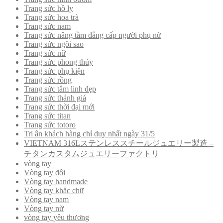
Trang sức hồ ly
Trang sức hoa trà
Trang sức nam
Trang sức nâng tầm đẳng cấp người phụ nữ
Trang sức ngôi sao
Trang sức nữ
Trang sức phong thủy
Trang sức phụ kiện
Trang sức rồng
Trang sức tâm linh đẹp
Trang sức thánh giá
Trang sức thời đại mới
Trang sức titan
Trang sức totoro
Tri ân khách hàng chỉ duy nhất ngày 31/5
VIETNAM 316Lステンレススチールジュエリー製造 –
チタンカスタムジュエリーファクトリ
vòng tay
Vòng tay đôi
Vòng tay handmade
Vòng tay khắc chữ
Vòng tay nam
Vòng tay nữ
vòng tay yêu thương