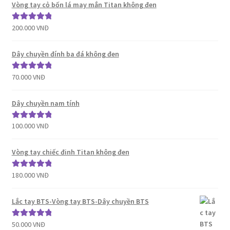
Vòng tay cỏ bốn lá may mắn Titan không đen
200.000
VNĐ
Được xếp
hạng
5.00
5
sao
Dây chuyền đính ba đá không đen
70.000
VNĐ
Được xếp
hạng
5.00
5
sao
Dây chuyền nam tính
100.000
VNĐ
Được xếp
hạng
5.00
5
sao
Vòng tay chiếc đinh Titan không đen
180.000
VNĐ
Được xếp
hạng
5.00
5
sao
Lắc tay BTS-Vòng tay BTS-Dây chuyền BTS
50.000
VNĐ
Được xếp