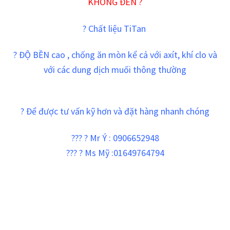
KHÔNG ĐEN ?
? Chất liệu TiTan
? ĐỘ BỀN cao , chống ăn mòn kể cả với axít, khí clo và
với các dung dịch muối thông thường
? Để được tư vấn kỹ hơn và đặt hàng nhanh chóng
??? ? Mr Ý : 0906652948
??? ? Ms Mỹ :01649764794