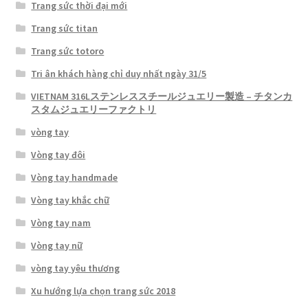
Trang sức thời đại mới
Trang sức titan
Trang sức totoro
Tri ân khách hàng chỉ duy nhất ngày 31/5
VIETNAM 316Lステンレススチールジュエリー製造 – チタンカ
スタムジュエリーファクトリ
vòng tay
Vòng tay đôi
Vòng tay handmade
Vòng tay khắc chữ
Vòng tay nam
Vòng tay nữ
vòng tay yêu thương
Xu hướng lựa chọn trang sức 2018