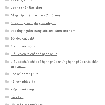
Doanh nhân làm giàu
Đẳng cấp quý cô – phụ nữ thời nay
Đấng mày râu nghĩ gì về phụ nữ
Đáp ứng nguồn trang sức đẹp dành cho nam
Đôi dép cuộc đời
Giá trị cuộc sống
Giàu có chưa chắc có hạnh phúc
Giàu có chưa chắc có hạnh phúc nhưng hạnh phúc chắc chắn
sẽ giàu có
Góc nhìn trang sức
Hội con nhà giàu
Kiếp người sang
Lắc chân
Lắc chân cho phái đẹp