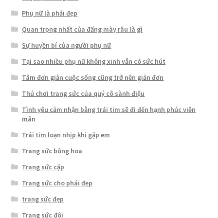
Phụ nữ là phải đẹp
Quan trọng nhất của đấng mày râu là gì
Sự huyền bí của người phụ nữ
Tại sao nhiều phụ nữ không xinh vẫn có sức hút
Tâm đơn giản cuộc sống cũng trở nên giản đơn
Thú chơi trang sức của quý cô sành điệu
Tình yêu cảm nhận bằng trái tim sẽ đi đến hạnh phúc viên
mãn
Trái tim loạn nhịp khi gặp em
Trang sức bông hoa
Trang sức cặp
Trang sức cho phái đẹp
trang sức đẹp
Trang sức đôi