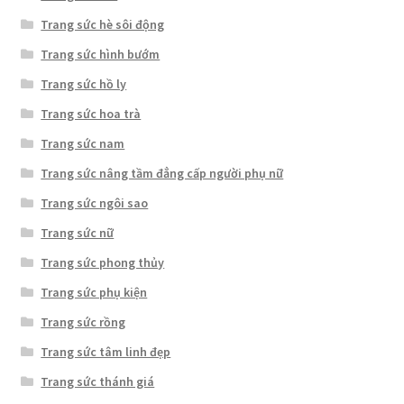
Trang sức hè sôi động
Trang sức hình bướm
Trang sức hồ ly
Trang sức hoa trà
Trang sức nam
Trang sức nâng tầm đẳng cấp người phụ nữ
Trang sức ngôi sao
Trang sức nữ
Trang sức phong thủy
Trang sức phụ kiện
Trang sức rồng
Trang sức tâm linh đẹp
Trang sức thánh giá