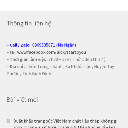
Thông tin liên hệ
–
Call
/
Zalo
:
0969535871 (Ms Ngân)
–
FB
:
www.facebook.com/luckystartoyou
–
Thời gian làm việc
: 7h30 – 17h ( Thứ 2 đến thứ 7 )
–
Địa chỉ
: Thôn Trung Thành , Xã Phước Lộc , Huyện Tuy
Phước , Tỉnh Bình Định
Bài viết mới
Xuất khẩu trang sức Việt Nam chất liệu thép không gỉ
inox, titan – Xuất khẩu trang sức thép không gỉ – Gia