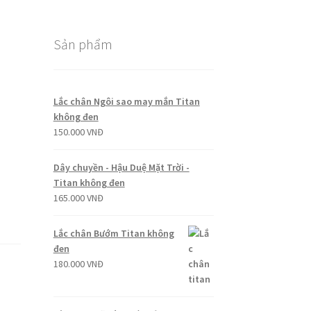
Sản phẩm
Lắc chân Ngôi sao may mắn Titan
không đen
150.000
VNĐ
Dây chuyền - Hậu Duệ Mặt Trời -
Titan không đen
165.000
VNĐ
Lắc chân Bướm Titan không
đen
180.000
VNĐ