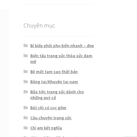
hạng
5.00
5
sao
Chuyên mục
Bí kiếp phối phụ kiện nhanh – đẹp
Biến tấu trang sức thỏa sức đam
mê
Bộ mặt tam sao thất bản
Bông tai/Khuyên tai nam
Bữa tiệc trang sức dành cho
những quý cô
Bút chì có cục gôm
Câu chuyện trang sức
Chị em kết nghĩa