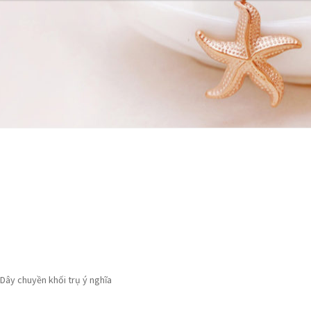
 hàng
 hàng
Tài khoản
Tài khoản
Thanh toán
Thanh toán
Dây chuyền khối trụ ý nghĩa