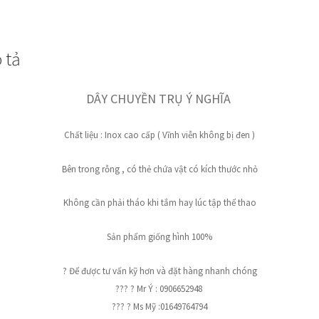
lượng
 tả
DÂY CHUYỀN TRỤ Ý NGHĨA
Chất liệu : Inox cao cấp ( Vĩnh viễn không bị đen )
Bên trong rỗng , có thẻ chứa vật có kích thước nhỏ
Không cần phải tháo khi tắm hay lúc tập thể thao
Sản phẩm giống hình 100%
? Để được tư vấn kỹ hơn và đặt hàng nhanh chóng
??? ? Mr Ý : 0906652948
??? ? Ms Mỹ :01649764794