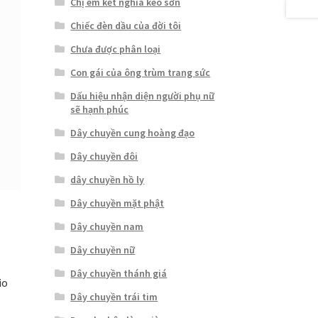
Chị em kết nghĩa keo sơn
Chiếc đèn dầu của đời tôi
Chưa được phân loại
Con gái của ông trùm trang sức
Dấu hiệu nhận diện người phụ nữ
sẽ hạnh phúc
Dây chuyền cung hoàng đạo
Dây chuyền đôi
dây chuyền hồ ly
Dây chuyền mặt phật
Dây chuyền nam
Dây chuyền nữ
Dây chuyền thánh giá
io
Dây chuyền trái tim