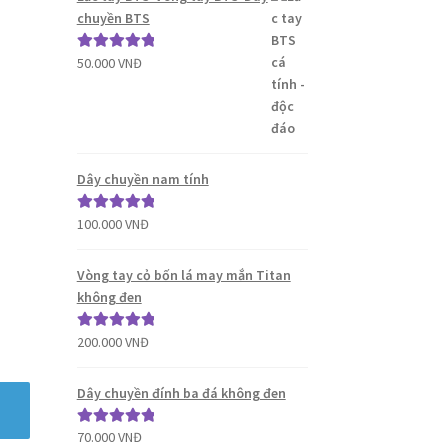
chuyền BTS
50.000
VNĐ
Được xếp
hạng
5.00
5
sao
Dây chuyền nam tính
100.000
VNĐ
Được xếp
hạng
5.00
5
sao
Vòng tay cỏ bốn lá may mắn Titan
không đen
200.000
VNĐ
Được xếp
hạng
5.00
5
sao
Dây chuyền đính ba đá không đen
70.000
VNĐ
Được xếp