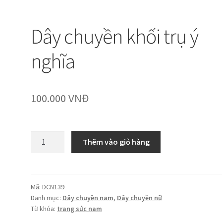
Dây chuyền khối trụ ý
nghĩa
100.000
VNĐ
Dây
Thêm vào giỏ hàng
chuyền
khối
trụ
ý
Mã:
DCN139
Danh mục:
Dây chuyền nam
,
Dây chuyền nữ
nghĩa
Từ khóa:
trang sức nam
số