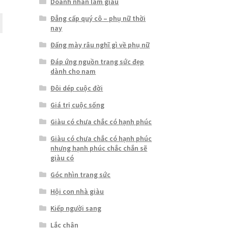
Doanh nhân làm giàu
Đẳng cấp quý cô – phụ nữ thời
nay
Đấng mày râu nghĩ gì về phụ nữ
Đáp ứng nguồn trang sức đẹp
dành cho nam
Đôi dép cuộc đời
Giá trị cuộc sống
Giàu có chưa chắc có hạnh phúc
Giàu có chưa chắc có hạnh phúc
nhưng hạnh phúc chắc chắn sẽ
giàu có
Góc nhìn trang sức
Hội con nhà giàu
Kiếp người sang
Lắc chân