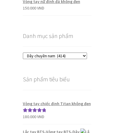
Vòng tay nữ đính đá không đen
150.000
VNĐ
Danh mục sản phẩm
Sản phẩm tiêu biểu
Vòng tay chiếc đinh Titan không đen
180.000
VNĐ
Được xếp
hạng
5.00
5
sao
Lắc tay BTS-Vòng tay BTS-Dây