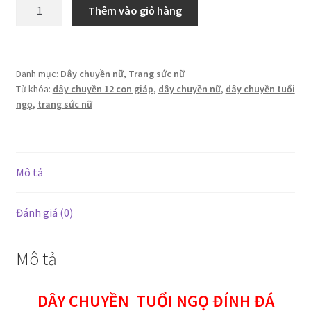
Dây
Thêm vào giỏ hàng
chuyền
tuổi
Ngọ
đính
Danh mục:
Dây chuyền nữ
,
Trang sức nữ
Từ khóa:
dây chuyền 12 con giáp
,
dây chuyền nữ
,
dây chuyền tuổi
đá
ngọ
,
trang sức nữ
sang
trọng
số
lượng
Mô tả
Đánh giá (0)
Mô tả
DÂY CHUYỀN
TUỔI NGỌ ĐÍNH ĐÁ