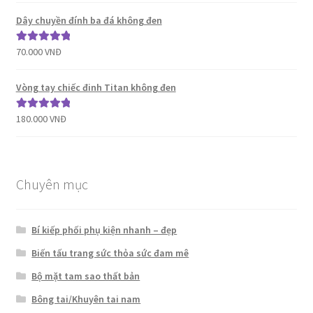
sao
Dây chuyền đính ba đá không đen
70.000
VNĐ
Được xếp
hạng
5.00
5
sao
Vòng tay chiếc đinh Titan không đen
180.000
VNĐ
Được xếp
hạng
5.00
5
sao
Chuyên mục
Bí kiếp phối phụ kiện nhanh – đẹp
Biến tấu trang sức thỏa sức đam mê
Bộ mặt tam sao thất bản
Bông tai/Khuyên tai nam