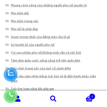
Phong cách sống của những người phụ nữ quyến rũ
Phụ kiện đôi
Phụ kiện trang sức
Phụ nữ là phải đẹp
Quan trọng nhất của đấng mày râu là gì
Sự huyền bí của người phụ nữ
Tại sao nhiều phụ nữ không xinh vẫn có sức hút
Tâm đơn giản cuộc sống cũng trở nên giản đơn
Thú chơi trang sức của quý cô sành điệu
Tình yêu cảm nhận bằng trái tim sẽ đi đến hạnh phúc viên
mãn
Trái tim loạn nhịp khi gặp em
Trang sức bông hoa
0
Tìm
Tìm
Trang sức cặp