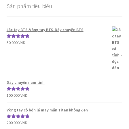
Sản phẩm tiêu biểu
Lắc tay BTS-Vòng tay BTS-Dây chuyền BTS
50.000
VNĐ
Được xếp
hạng
5.00
5
sao
Dây chuyền nam tính
100.000
VNĐ
Được xếp
hạng
5.00
5
sao
Vòng tay cỏ bốn lá may mắn Titan không đen
200.000
VNĐ
Được xếp
hạng
5.00
5