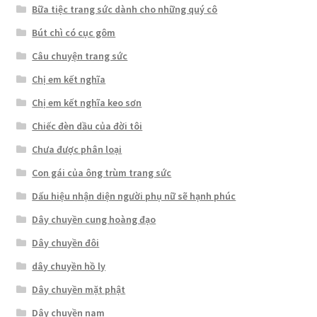
Bữa tiệc trang sức dành cho những quý cô
Bút chì có cục gôm
Câu chuyện trang sức
Chị em kết nghĩa
Chị em kết nghĩa keo sơn
Chiếc đèn dầu của đời tôi
Chưa được phân loại
Con gái của ông trùm trang sức
Dấu hiệu nhận diện người phụ nữ sẽ hạnh phúc
Dây chuyền cung hoàng đạo
Dây chuyền đôi
dây chuyền hồ ly
Dây chuyền mặt phật
Dây chuyền nam