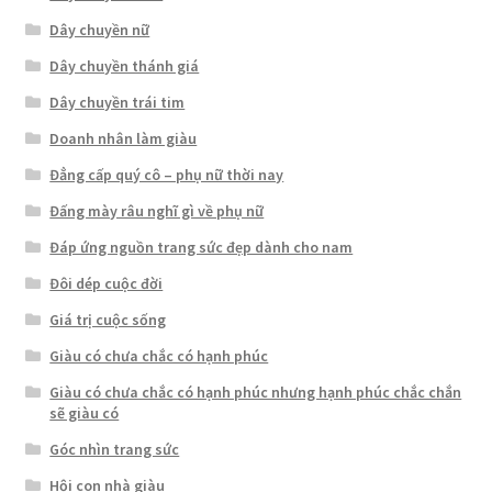
Dây chuyền nữ
Dây chuyền thánh giá
Dây chuyền trái tim
Doanh nhân làm giàu
Đẳng cấp quý cô – phụ nữ thời nay
Đấng mày râu nghĩ gì về phụ nữ
Đáp ứng nguồn trang sức đẹp dành cho nam
Đôi dép cuộc đời
Giá trị cuộc sống
Giàu có chưa chắc có hạnh phúc
Giàu có chưa chắc có hạnh phúc nhưng hạnh phúc chắc chắn
sẽ giàu có
Góc nhìn trang sức
Hội con nhà giàu