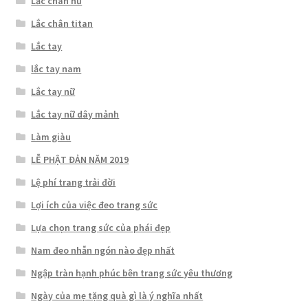
Lắc chân nữ
Lắc chân titan
Lắc tay
lắc tay nam
Lắc tay nữ
Lắc tay nữ dây mảnh
Làm giàu
LỄ PHẬT ĐẢN NĂM 2019
Lệ phí trang trải đời
Lợi ích của việc đeo trang sức
Lựa chọn trang sức của phái đẹp
Nam đeo nhẫn ngón nào đẹp nhất
Ngập tràn hạnh phúc bên trang sức yêu thương
Ngày của mẹ tặng quà gì là ý nghĩa nhất