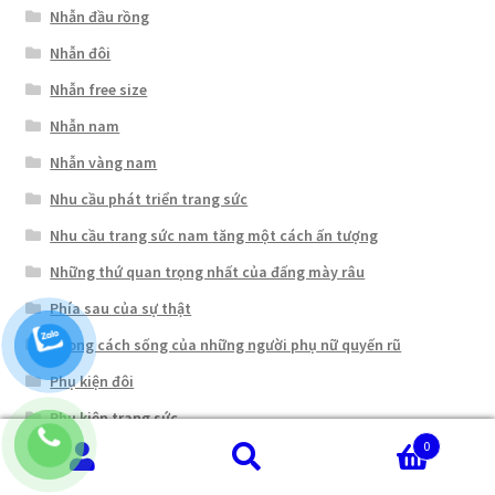
Nhẫn đầu rồng
Nhẫn đôi
Nhẫn free size
Nhẫn nam
Nhẫn vàng nam
Nhu cầu phát triển trang sức
Nhu cầu trang sức nam tăng một cách ấn tượng
Những thứ quan trọng nhất của đấng mày râu
Phía sau của sự thật
Phong cách sống của những người phụ nữ quyến rũ
Phụ kiện đôi
Phụ kiện trang sức
0
Phụ nữ là phải đẹp
Tìm
Tìm
Quan trọng nhất của đấng mày râu là gì