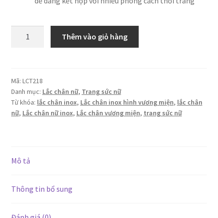
dễ dàng kết hợp với nhiều phong cách thời trang
Lắc
Thêm vào giỏ hàng
chân
vương
miện
nữ
Mã:
LCT218
Danh mục:
Lắc chân nữ
,
Trang sức nữ
hoàng
Từ khóa:
lắc chân inox
,
Lắc chân inox hình vương miện
,
lắc chân
mang
nữ
,
Lắc chân nữ inox
,
Lắc chân vương miện
,
trang sức nữ
lại
vẻ
đẹp
sang
Mô tả
trọng
số
Thông tin bổ sung
lượng
Đánh giá (0)