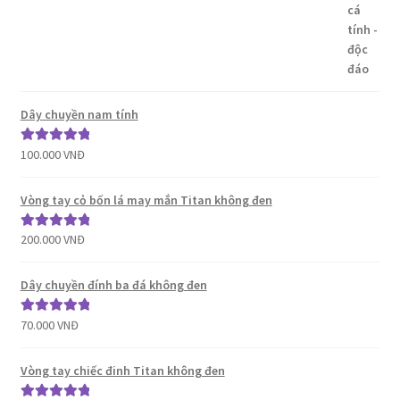
hạng
5.00
5
sao
Dây chuyền nam tính
100.000
VNĐ
Được xếp
hạng
5.00
5
sao
Vòng tay cỏ bốn lá may mắn Titan không đen
200.000
VNĐ
Được xếp
hạng
5.00
5
sao
Dây chuyền đính ba đá không đen
70.000
VNĐ
Được xếp
hạng
5.00
5
sao
Vòng tay chiếc đinh Titan không đen