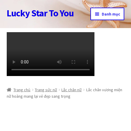
Lucky Star To You
Đi
Chuyển
Danh mục
đến
đến
Điều
nội
Trang chủ
hướng
dung
Câu chuyện trang sức
Cửa hàng
Giỏ hàng
Tài khoản
Trang chủ
Trang sức nữ
Lắc chân nữ
Lắc chân vương miện
nữ hoàng mang lại vẻ đẹp sang trọng
Thanh toán