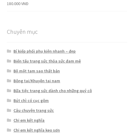
180.000
VNĐ
Được xếp
hạng
5.00
5
sao
Chuyên mục
Bí kiếp phối phụ kiện nhanh – đẹp
Biến tấu trang sức thỏa sức đam mê
Bộ mặt tam sao thất bản
Bông tai/Khuyên tai nam
Bữa tiệc trang sức dành cho những quý cô
Bút chì có cục gôm
Câu chuyện trang sức
Chị em kết nghĩa
Chị em kết nghĩa keo sơn