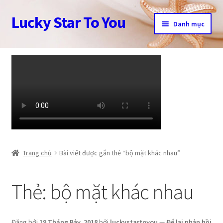
Lucky Star To You
Đi
Chuyển
Danh mục
đến
đến
Điều
nội
Trang chủ
hướng
dung
Câu chuyện trang sức
Cửa hàng
Giỏ hàng
Tài khoản
Trang chủ
Bài viết được gắn thẻ “bộ mặt khác nhau”
Thanh toán
Thẻ:
bộ mặt khác nhau
Đăng bởi
19 Tháng Bảy, 2018
bởi
luckystartoyou
—
Để lại phản hồi