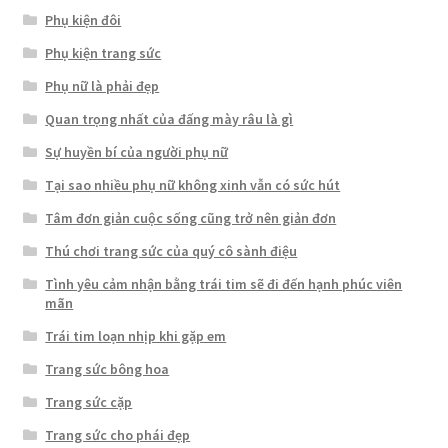
Phụ kiện đôi
Phụ kiện trang sức
Phụ nữ là phải đẹp
Quan trọng nhất của đấng mày râu là gì
Sự huyền bí của người phụ nữ
Tại sao nhiều phụ nữ không xinh vẫn có sức hút
Tâm đơn giản cuộc sống cũng trở nên giản đơn
Thú chơi trang sức của quý cô sành điệu
Tình yêu cảm nhận bằng trái tim sẽ đi đến hạnh phúc viên
mãn
Trái tim loạn nhịp khi gặp em
Trang sức bông hoa
Trang sức cặp
Trang sức cho phái đẹp