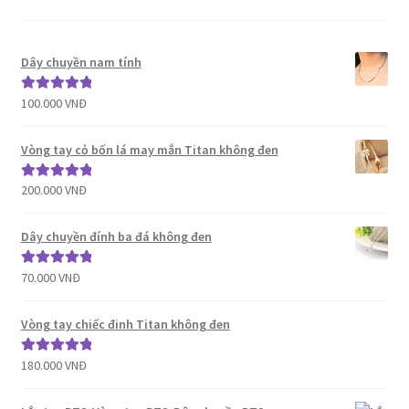
Dây chuyền nam tính
100.000
VNĐ
Được xếp
hạng
5.00
5
sao
Vòng tay cỏ bốn lá may mắn Titan không đen
200.000
VNĐ
Được xếp
hạng
5.00
5
sao
Dây chuyền đính ba đá không đen
70.000
VNĐ
Được xếp
hạng
5.00
5
sao
Vòng tay chiếc đinh Titan không đen
180.000
VNĐ
Được xếp
hạng
5.00
5
sao