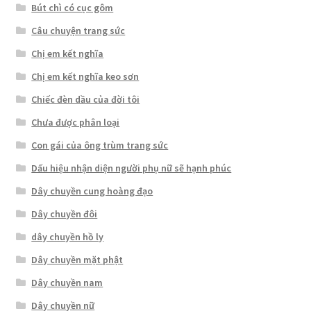
Bút chì có cục gôm
Câu chuyện trang sức
Chị em kết nghĩa
Chị em kết nghĩa keo sơn
Chiếc đèn dầu của đời tôi
Chưa được phân loại
Con gái của ông trùm trang sức
Dấu hiệu nhận diện người phụ nữ sẽ hạnh phúc
Dây chuyền cung hoàng đạo
Dây chuyền đôi
dây chuyền hồ ly
Dây chuyền mặt phật
Dây chuyền nam
Dây chuyền nữ