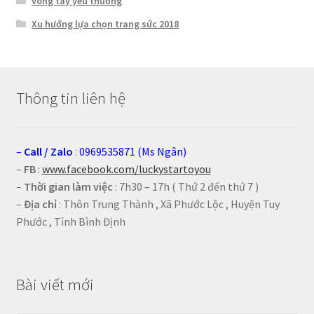
vòng tay yêu thương
Xu hướng lựa chọn trang sức 2018
Thông tin liên hệ
–
Call
/
Zalo
:
0969535871 (Ms Ngân)
–
FB
:
www.facebook.com/luckystartoyou
–
Thời gian làm việc
: 7h30 – 17h ( Thứ 2 đến thứ 7 )
–
Địa chỉ
: Thôn Trung Thành , Xã Phước Lộc , Huyện Tuy
Phước , Tỉnh Bình Định
Bài viết mới