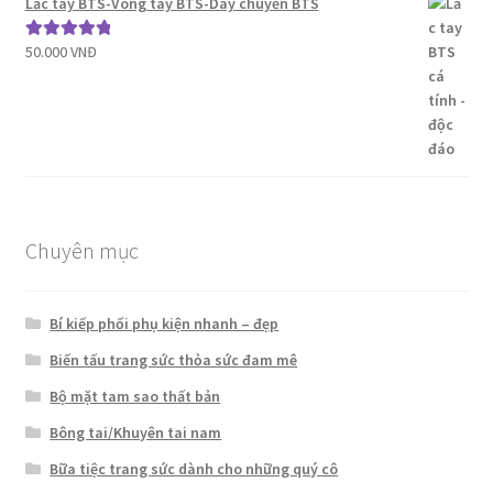
Lắc tay BTS-Vòng tay BTS-Dây chuyền BTS
50.000
VNĐ
Được xếp
hạng
5.00
5
sao
Chuyên mục
Bí kiếp phối phụ kiện nhanh – đẹp
Biến tấu trang sức thỏa sức đam mê
Bộ mặt tam sao thất bản
Bông tai/Khuyên tai nam
Bữa tiệc trang sức dành cho những quý cô