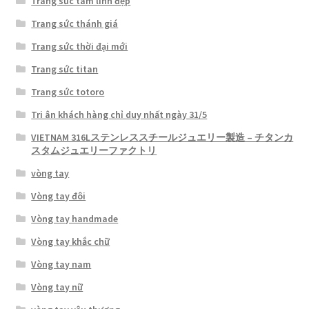
Trang sức tâm linh đẹp
Trang sức thánh giá
Trang sức thời đại mới
Trang sức titan
Trang sức totoro
Tri ân khách hàng chỉ duy nhất ngày 31/5
VIETNAM 316Lステンレススチールジュエリー製造 – チタンカ
スタムジュエリーファクトリ
vòng tay
Vòng tay đôi
Vòng tay handmade
Vòng tay khắc chữ
Vòng tay nam
Vòng tay nữ