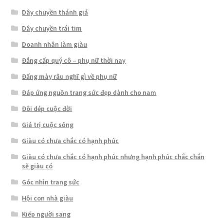
Dây chuyền thánh giá
Dây chuyền trái tim
Doanh nhân làm giàu
Đẳng cấp quý cô – phụ nữ thời nay
Đấng mày râu nghĩ gì về phụ nữ
Đáp ứng nguồn trang sức đẹp dành cho nam
Đôi dép cuộc đời
Giá trị cuộc sống
Giàu có chưa chắc có hạnh phúc
Giàu có chưa chắc có hạnh phúc nhưng hạnh phúc chắc chắn
sẽ giàu có
Góc nhìn trang sức
Hội con nhà giàu
Kiếp người sang