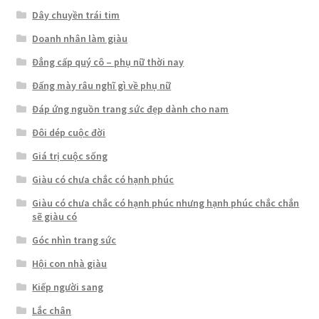
Dây chuyền trái tim
Doanh nhân làm giàu
Đẳng cấp quý cô – phụ nữ thời nay
Đấng mày râu nghĩ gì về phụ nữ
Đáp ứng nguồn trang sức đẹp dành cho nam
Đôi dép cuộc đời
Giá trị cuộc sống
Giàu có chưa chắc có hạnh phúc
Giàu có chưa chắc có hạnh phúc nhưng hạnh phúc chắc chắn
sẽ giàu có
Góc nhìn trang sức
Hội con nhà giàu
Kiếp người sang
Lắc chân