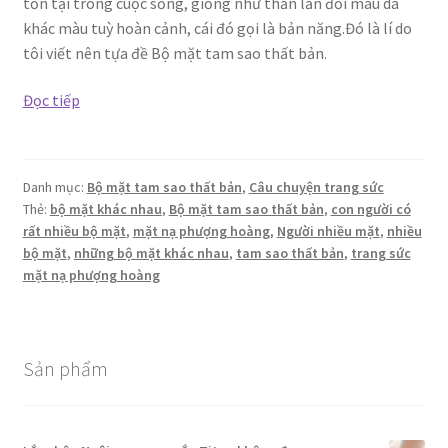
tồn tại trong cuộc sống, giống như thằn lằn đổi màu da
khác màu tuỳ hoàn cảnh, cái đó gọi là bản năng.Đó là lí do
tôi viết nên tựa đề Bộ mặt tam sao thất bản.
Bộ
Đọc tiếp
mặt
tam
sao
Danh mục:
Bộ mặt tam sao thất bản
,
Câu chuyện trang sức
thất
Thẻ:
bộ mặt khác nhau
,
Bộ mặt tam sao thất bản
,
con người có
bản
rất nhiều bộ mặt
,
mặt nạ phượng hoàng
,
Người nhiều mặt
,
nhiều
bộ mặt
,
những bộ mặt khác nhau
,
tam sao thất bản
,
trang sức
mặt nạ phượng hoàng
Sản phẩm