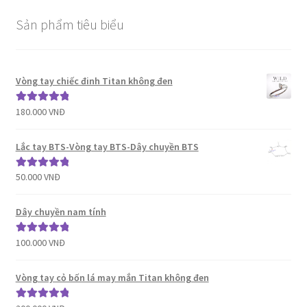
Sản phẩm tiêu biểu
Vòng tay chiếc đinh Titan không đen
180.000
VNĐ
Được xếp
hạng
5.00
5
sao
Lắc tay BTS-Vòng tay BTS-Dây chuyền BTS
50.000
VNĐ
Được xếp
hạng
5.00
5
sao
Dây chuyền nam tính
100.000
VNĐ
Được xếp
hạng
5.00
5
sao
Vòng tay cỏ bốn lá may mắn Titan không đen
Được xếp