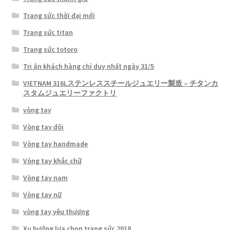
Trang sức thời đại mới
Trang sức titan
Trang sức totoro
Tri ân khách hàng chỉ duy nhất ngày 31/5
VIETNAM 316Lステンレススチールジュエリー製造 – チタンカ
スタムジュエリーファクトリ
vòng tay
Vòng tay đôi
Vòng tay handmade
Vòng tay khắc chữ
Vòng tay nam
Vòng tay nữ
vòng tay yêu thương
Xu hướng lựa chọn trang sức 2018