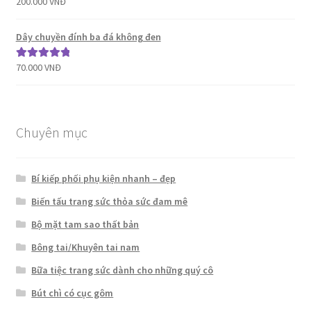
200.000
VNĐ
hạng
5.00
5
sao
Dây chuyền đính ba đá không đen
70.000
VNĐ
Được xếp
hạng
5.00
5
sao
Chuyên mục
Bí kiếp phối phụ kiện nhanh – đẹp
Biến tấu trang sức thỏa sức đam mê
Bộ mặt tam sao thất bản
Bông tai/Khuyên tai nam
Bữa tiệc trang sức dành cho những quý cô
Bút chì có cục gôm