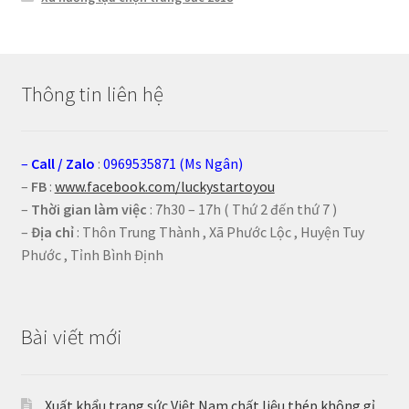
Thông tin liên hệ
–
Call
/
Zalo
:
0969535871 (Ms Ngân)
–
FB
:
www.facebook.com/luckystartoyou
–
Thời gian làm việc
: 7h30 – 17h ( Thứ 2 đến thứ 7 )
–
Địa chỉ
: Thôn Trung Thành , Xã Phước Lộc , Huyện Tuy
Phước , Tỉnh Bình Định
Bài viết mới
Xuất khẩu trang sức Việt Nam chất liệu thép không gỉ