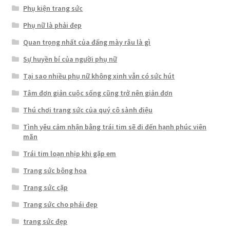
Phụ kiện trang sức
Phụ nữ là phải đẹp
Quan trọng nhất của đấng mày râu là gì
Sự huyền bí của người phụ nữ
Tại sao nhiều phụ nữ không xinh vẫn có sức hút
Tâm đơn giản cuộc sống cũng trở nên giản đơn
Thú chơi trang sức của quý cô sành điệu
Tình yêu cảm nhận bằng trái tim sẽ đi đến hạnh phúc viên
mãn
Trái tim loạn nhịp khi gặp em
Trang sức bông hoa
Trang sức cặp
Trang sức cho phái đẹp
trang sức đẹp