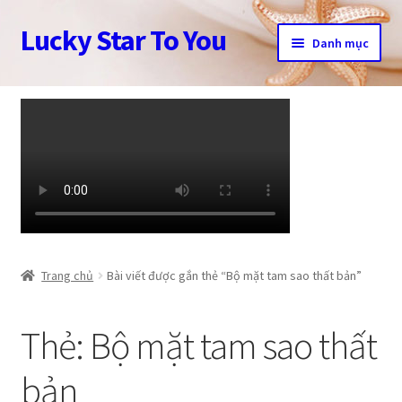
Lucky Star To You
Đi
Chuyển
Danh mục
đến
đến
Điều
nội
Trang chủ
hướng
dung
Câu chuyện trang sức
Cửa hàng
Giỏ hàng
Tài khoản
Trang chủ
Bài viết được gắn thẻ “Bộ mặt tam sao thất bản”
Thanh toán
Thẻ:
Bộ mặt tam sao thất
bản