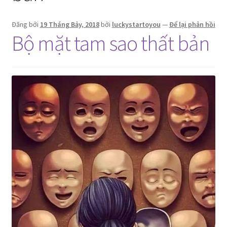
Đăng bởi
19 Tháng Bảy, 2018
bởi
luckystartoyou
—
Để lại phản hồi
Bộ mặt tam sao thất bản