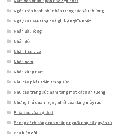
Nam đeo nhẫn ngón nào đẹp nhất
Ngập tràn hạnh phúc bên trang sức yêu thương
Ngày của mẹ tặng quà gì là ý nghĩa nhất
Nhẫn đầu rồng
Nhẫn đôi
Nhẫn free size
Nhẫn nam
Nhẫn vàng nam
Nhu cầu phát triển trang sức
Nhu cầu trang sức nam tăng một cách ấn tượng
Những thứ quan trọng nhất của đấng mày râu
Phía sau của sự thật
Phong cách sống của những người phụ nữ quyến rũ
Phụ kiện đôi