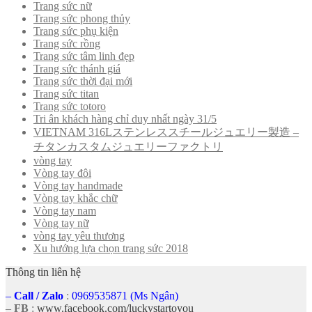
Trang sức nữ
Trang sức phong thủy
Trang sức phụ kiện
Trang sức rồng
Trang sức tâm linh đẹp
Trang sức thánh giá
Trang sức thời đại mới
Trang sức titan
Trang sức totoro
Tri ân khách hàng chỉ duy nhất ngày 31/5
VIETNAM 316Lステンレススチールジュエリー製造 –
チタンカスタムジュエリーファクトリ
vòng tay
Vòng tay đôi
Vòng tay handmade
Vòng tay khắc chữ
Vòng tay nam
Vòng tay nữ
vòng tay yêu thương
Xu hướng lựa chọn trang sức 2018
Thông tin liên hệ
–
Call
/
Zalo
:
0969535871 (Ms Ngân)
–
FB
:
www.facebook.com/luckystartoyou