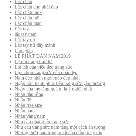
Lắc chân
Lắc chân cho phái đẹp
Lắc chân inox
Lắc chân nữ
Lắc chân titan
Lắc tay
lắc tay nam
Lắc tay nữ
Lắc tay nữ dây mảnh
Làm giàu
LỄ PHẬT ĐẢN NĂM 2019
Lệ phí trang trải đời
Lợi ích của việc đeo trang sức
Lựa chọn trang sức của phái đẹp
Nam đeo nhẫn ngón nào đẹp nhất
Ngập tràn hạnh phúc bên trang sức yêu thương
Ngày của mẹ tặng quà gì là ý nghĩa nhất
Nhẫn đầu rồng
Nhẫn đôi
Nhẫn free size
Nhẫn nam
Nhẫn vàng nam
Nhu cầu phát triển trang sức
Nhu cầu trang sức nam tăng một cách ấn tượng
Những thứ quan trọng nhất của đấng mày râu