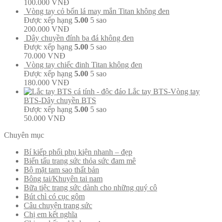
100.000
VNĐ
Vòng tay cỏ bốn lá may mắn Titan không đen
Được xếp hạng
5.00
5 sao
200.000
VNĐ
Dây chuyền đính ba đá không đen
Được xếp hạng
5.00
5 sao
70.000
VNĐ
Vòng tay chiếc đinh Titan không đen
Được xếp hạng
5.00
5 sao
180.000
VNĐ
Lắc tay BTS-Vòng tay
BTS-Dây chuyền BTS
Được xếp hạng
5.00
5 sao
50.000
VNĐ
Chuyên mục
Bí kiếp phối phụ kiện nhanh – đẹp
Biến tấu trang sức thỏa sức đam mê
Bộ mặt tam sao thất bản
Bông tai/Khuyên tai nam
Bữa tiệc trang sức dành cho những quý cô
Bút chì có cục gôm
Câu chuyện trang sức
Chị em kết nghĩa