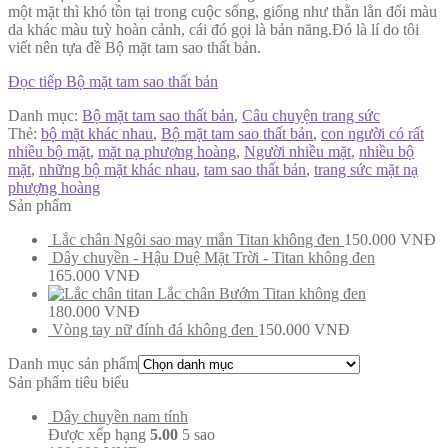
một mặt thì khó tồn tại trong cuộc sống, giống như thằn lằn đổi màu
da khác màu tuỳ hoàn cảnh, cái đó gọi là bản năng.Đó là lí do tôi
viết nên tựa đề Bộ mặt tam sao thất bản.
Đọc tiếp
Bộ mặt tam sao thất bản
Danh mục:
Bộ mặt tam sao thất bản
,
Câu chuyện trang sức
Thẻ:
bộ mặt khác nhau
,
Bộ mặt tam sao thất bản
,
con người có rất
nhiều bộ mặt
,
mặt nạ phượng hoàng
,
Người nhiều mặt
,
nhiều bộ
mặt
,
những bộ mặt khác nhau
,
tam sao thất bản
,
trang sức mặt nạ
phượng hoàng
Sản phẩm
Lắc chân Ngôi sao may mắn Titan không đen
150.000
VNĐ
Dây chuyền - Hậu Duệ Mặt Trời - Titan không đen
165.000
VNĐ
Lắc chân Bướm Titan không đen
180.000
VNĐ
Vòng tay nữ đính đá không đen
150.000
VNĐ
Danh mục sản phẩm
Sản phẩm tiêu biểu
Dây chuyền nam tính
Được xếp hạng
5.00
5 sao