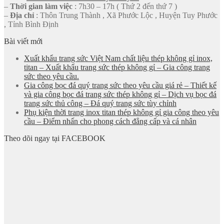
–
Thời gian làm việc
: 7h30 – 17h ( Thứ 2 đến thứ 7 )
–
Địa chỉ
: Thôn Trung Thành , Xã Phước Lộc , Huyện Tuy Phước
, Tỉnh Bình Định
Bài viết mới
Xuất khẩu trang sức Việt Nam chất liệu thép không gỉ inox,
titan – Xuất khẩu trang sức thép không gỉ – Gia công trang
sức theo yêu cầu.
Gia công bọc đá quý trang sức theo yêu cầu giá rẻ – Thiết kế
và gia công bọc đá trang sức thép không gỉ – Dịch vụ bọc đá
trang sức thủ công – Đá quý trang sức tùy chỉnh
Phụ kiện thời trang inox titan thép không gỉ gia công theo yêu
cầu – Điểm nhấn cho phong cách đẳng cấp và cá nhân
Theo dõi ngay tại FACEBOOK