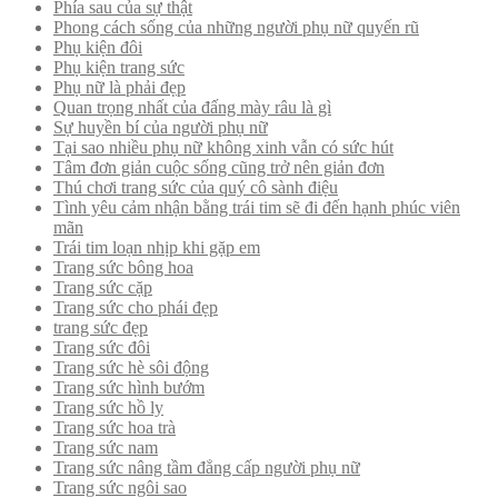
Phía sau của sự thật
Phong cách sống của những người phụ nữ quyến rũ
Phụ kiện đôi
Phụ kiện trang sức
Phụ nữ là phải đẹp
Quan trọng nhất của đấng mày râu là gì
Sự huyền bí của người phụ nữ
Tại sao nhiều phụ nữ không xinh vẫn có sức hút
Tâm đơn giản cuộc sống cũng trở nên giản đơn
Thú chơi trang sức của quý cô sành điệu
Tình yêu cảm nhận bằng trái tim sẽ đi đến hạnh phúc viên
mãn
Trái tim loạn nhịp khi gặp em
Trang sức bông hoa
Trang sức cặp
Trang sức cho phái đẹp
trang sức đẹp
Trang sức đôi
Trang sức hè sôi động
Trang sức hình bướm
Trang sức hồ ly
Trang sức hoa trà
Trang sức nam
Trang sức nâng tầm đẳng cấp người phụ nữ
Trang sức ngôi sao