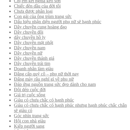
Chị em kết nghĩa keo sơn
Chiếc đèn dầu của đời tôi
Chưa được phân loại
Con gái của ông trùm trang sức
Dấu hiệu nhận diện người phụ nữ sẽ hạnh phúc
Dây chuyền cung hoàng đạo
Dây chuyền đôi
dây chuyền hồ ly
Dây chuyền mặt phật
Dây chuyền nam
Dây chuyền nữ
Dây chuyền thánh giá
Dây chuyền trái tim
Doanh nhân làm giàu
Đẳng cấp quý cô – phụ nữ thời nay
Đấng mày râu nghĩ gì về phụ nữ
Đáp ứng nguồn trang sức đẹp dành cho nam
Đôi dép cuộc đời
Giá trị cuộc sống
Giàu có chưa chắc có hạnh phúc
Giàu có chưa chắc có hạnh phúc nhưng hạnh phúc chắc chắn
sẽ giàu có
Góc nhìn trang sức
Hội con nhà giàu
Kiếp người sang